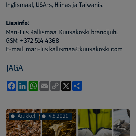
Inglismaal, USA-s, Hiinas ja Taiwanis.
Lisainfo:
Mari-Liis Kallismaa, Kuusakoski brändijuht
GSM: +372 514 4368
E-mail: mari-liis.kallismaa@kuusakoski.com
JAGA
Facebook
LinkedIn
WhatsApp
Email
Copy
X
Share
Link
Artikkel
4.8.2026