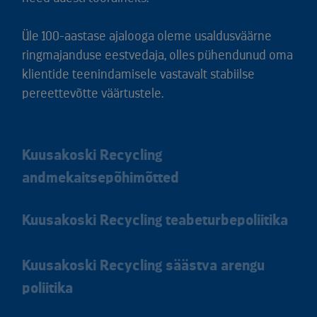
Üle 100-aastase ajalooga oleme usaldusväärne
ringmajanduse eestvedaja, olles pühendunud oma
klientide teenindamisele vastavalt stabiilse
pereettevõtte väärtustele.
Kuusakoski Recycling
andmekaitsepõhimõtted
Kuusakoski Recycling teabeturbepoliitika
Kuusakoski Recycling säästva arengu
poliitika