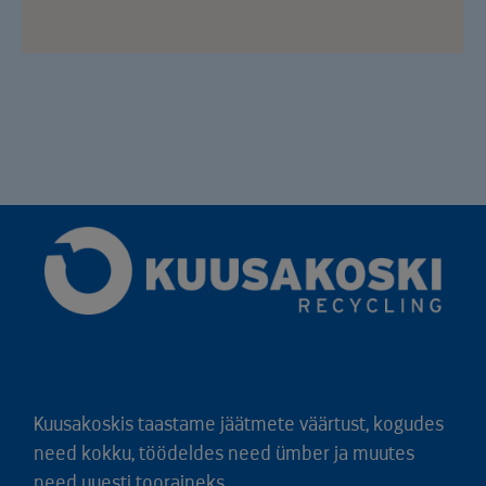
Kuusakoskis taastame jäätmete väärtust, kogudes
need kokku, töödeldes need ümber ja muutes
need uuesti tooraineks.