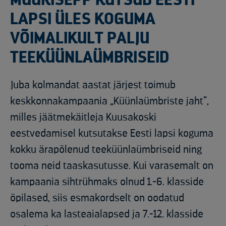
LAPSI ÜLES KOGUMA
VÕIMALIKULT PALJU
TEEKÜÜNLAÜMBRISEID
Juba kolmandat aastat järjest toimub
keskkonnakampaania „Küünlaümbriste jaht“,
milles jäätmekäitleja Kuusakoski
eestvedamisel kutsutakse Eesti lapsi koguma
kokku ärapõlenud teeküünlaümbriseid ning
tooma neid taaskasutusse. Kui varasemalt on
kampaania sihtrühmaks olnud 1.-6. klasside
õpilased, siis esmakordselt on oodatud
osalema ka lasteaialapsed ja 7.-12. klasside