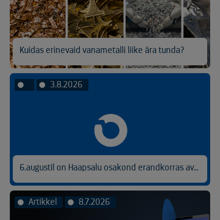
Kuidas erinevaid vanametalli liike ära tunda?
3.8.2026
6.augustil on Haapsalu osakond erandkorras avatud kl 9.00-14.30.
Artikkel
8.7.2026