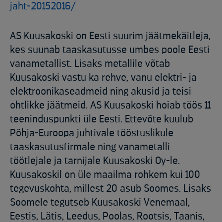
jaht-20152016/
AS Kuusakoski on Eesti suurim jäätmekäitleja,
kes suunab taaskasutusse umbes poole Eesti
vanametallist. Lisaks metallile võtab
Kuusakoski vastu ka rehve, vanu elektri- ja
elektroonikaseadmeid ning akusid ja teisi
ohtlikke jäätmeid. AS Kuusakoski hoiab töös 11
teeninduspunkti üle Eesti. Ettevõte kuulub
Põhja-Euroopa juhtivale tööstuslikule
taaskasutusfirmale ning vanametalli
töötlejale ja tarnijale Kuusakoski Oy-le.
Kuusakoskil on üle maailma rohkem kui 100
tegevuskohta, millest 20 asub Soomes. Lisaks
Soomele tegutseb Kuusakoski Venemaal,
Eestis, Lätis, Leedus, Poolas, Rootsis, Taanis,