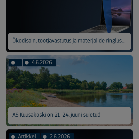
Ökodisain, tootjavastutus ja materjalide ringlussevõtt
4.6.2026
AS Kuusakoski on 21.-24. juuni suletud
Artikkel
2.6.2026