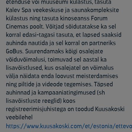
etenduse või muuseumi külastus, tasuta
Kalev Spa veekeskuse ja saunakompleksite
külastus ning tasuta kinoseanss Forum
Cinemas poolt. Võitjad sõidutatakse ka sel
korral edasi-tagasi tasuta, et lapsed saaksid
auhinda nautida ja sel korral on partneriks
GoBus. Suurendamaks kõigi osalejate
võiduvõimalusi, toimuvad sel aastal ka
lisavõistlused, kus osalejatel on võimalus
välja näidata enda loovust meisterdamises
ning piltide ja videode tegemises. Täpsed
auhinnad ja kampaaniatingimused (sh
lisavõistluste reeglid) koos
registreerimisjuhistega on toodud Kuusakoski
veebilehel
https://www.kuusakoski.com/et/estonia/ettev