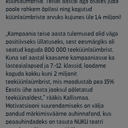
küünlaümbrise. Teisel aastal aga osales juba
poole rohkem õpilasi ning kogutud
küünlaümbriste arvuks kujunes üle 1,4 miljoni!
„Kampaania teise aasta tulemused olid väga
positiivseks üllatuseks, sest eesmärgiks oli
seatud koguda 800 000 teeküünlaümbrist.
Kuna sel aastal kaasame kampaaniasse ka
lasteaialapsed ja 7.-12. klassid, loodame
koguda kokku kuni 2 miljonit
teeküünlaümbrist, mis moodustab pea 15%
Eestis ühe aasta jooksul põletatud
teeküünaldest,“ rääkis Kallismaa.
Motivatsiooni suurendamiseks on välja
pandud märkimisväärne auhinnafond, kus
peaauhindadeks on tasuta NUKU teatri