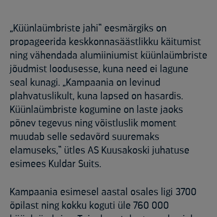
„Küünlaümbriste jahi“ eesmärgiks on
propageerida keskkonnasäästlikku käitumist
ning vähendada alumiiniumist küünlaümbriste
jõudmist loodusesse, kuna need ei lagune
seal kunagi. „Kampaania on levinud
plahvatuslikult, kuna lapsed on hasardis.
Küünlaümbriste kogumine on laste jaoks
põnev tegevus ning võistluslik moment
muudab selle sedavõrd suuremaks
elamuseks,“ ütles AS Kuusakoski juhatuse
esimees Kuldar Suits.
Kampaania esimesel aastal osales ligi 3700
õpilast ning kokku koguti üle 760 000