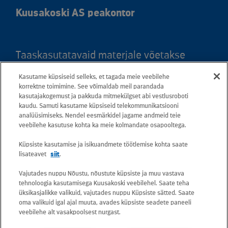
Kuusakoski AS peakontor
Taaskasutatavaid materjale võetakse
vastu kõigis meie teeninduspunktides.
Kasutame küpsiseid selleks, et tagada meie veebilehe
Kaardil klõpsates leiate kõigi maakondade
korrektne toimimine. See võimaldab meil parandada
teeninduspunktid ja teejuhised.
kasutajakogemust ja pakkuda mitmekülgset abi vestlusroboti
kaudu. Samuti kasutame küpsiseid telekommunikatsiooni
analüüsimiseks. Nendel eesmärkidel jagame andmeid teie
Postiaadress: Betooni 12, 13816 Tallinn
veebilehe kasutuse kohta ka meie kolmandate osapooltega.
(Eesti)
Küpsiste kasutamise ja isikuandmete töötlemise kohta saate
lisateavet
siit
.
Tasuta lühinumber 13660
Vajutades nuppu Nõustu, nõustute küpsiste ja muu vastava
tehnoloogia kasutamisega Kuusakoski veebilehel. Saate teha
Kõik e-posti aadressid on kujul
üksikasjalikke valikuid, vajutades nuppu Küpsiste sätted. Saate
oma valikuid igal ajal muuta, avades küpsiste seadete paneeli
eesnimi.perekonnanimi@kuusakoski.com
veebilehe alt vasakpoolsest nurgast.
(kui kontaktandmetes pole mainitud teisiti).