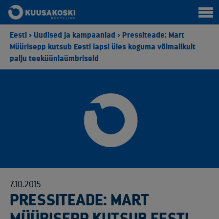
Eesti
>
Uudised ja kampaaniad
>
Pressiteade: Mart
Müürisepp kutsub Eesti lapsi üles koguma võimalikult
palju teeküünlaümbriseid
7.10.2015
PRESSITEADE: MART
MÜÜRISEPP KUTSUB EESTI