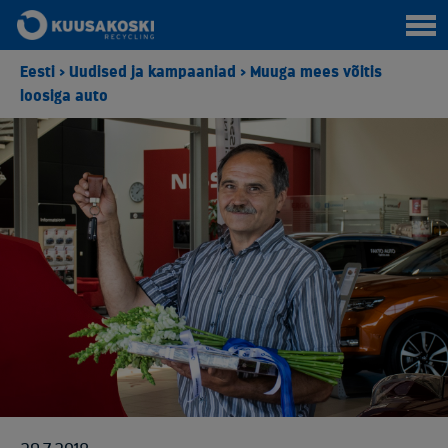
Eesti
>
Uudised ja kampaaniad
>
Muuga mees võitis
loosiga auto