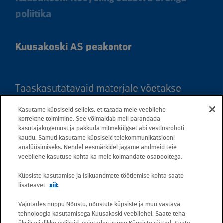
poliitika
Kuusakoski AS peakontor
Taaskasutatavaid materjale võetakse
vastu kõigis meie teeninduspunktides.
Kasutame küpsiseid selleks, et tagada meie veebilehe
Kaardil klõpsates leiate kõigi maakondade
korrektne toimimine. See võimaldab meil parandada
teeninduspunktid ja teejuhised.
kasutajakogemust ja pakkuda mitmekülgset abi vestlusroboti
kaudu. Samuti kasutame küpsiseid telekommunikatsiooni
analüüsimiseks. Nendel eesmärkidel jagame andmeid teie
Postiaadress: Betooni 12, 13816 Tallinn
veebilehe kasutuse kohta ka meie kolmandate osapooltega.
(Eesti)
Küpsiste kasutamise ja isikuandmete töötlemise kohta saate
lisateavet
siit
.
Tasuta lühinumber 13660
Vajutades nuppu Nõustu, nõustute küpsiste ja muu vastava
tehnoloogia kasutamisega Kuusakoski veebilehel. Saate teha
üksikasjalikke valikuid, vajutades nuppu Küpsiste sätted. Saate