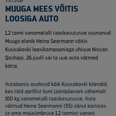
29.7.2018
MUUGA MEES VÕITIS
LOOSIGA AUTO
1,2 tonni vanametalli taaskasutusse suunanud
Muuga elanik Heino Seermann võitis
Kuusakoski loosikampaaniaga uhiuue Nissan
Qashqai, 26.juulil sai ta uue auto võtmed
kätte.
Autoloosis osalesid kõik Kuusakoski kliendid,
kes tõid aprillist kuni jaanipäevani vähemalt
100 kg vanametalli taaskasutusse. Auto
võitnud Heino Seermanni (55) sõnul koristas
ta oma majaümbruse 1,2 tonnist vanast