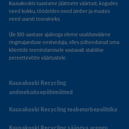
Kuusakoskis taastame jäätmete väärtust, kogudes
need kokku, töödeldes need ümber ja muutes
need uuesti tooraineks.
Üle 100-aastase ajalooga oleme usaldusväärne
ringmajanduse eestvedaja, olles pühendunud oma
klientide teenindamisele vastavalt stabiilse
pereettevõtte väärtustele.
Kuusakoski Recycling
andmekaitsepõhimõtted
Kuusakoski Recycling teabeturbepoliitika
Kuusakoski Recycling säästva arengu