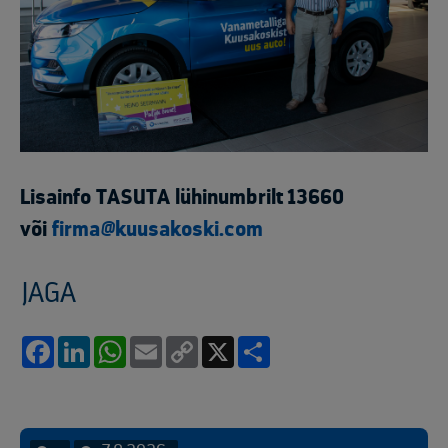
Lisainfo TASUTA lühinumbrilt 13660
või
firma@kuusakoski.com
JAGA
Facebook
LinkedIn
WhatsApp
Email
Copy
X
Share
Link