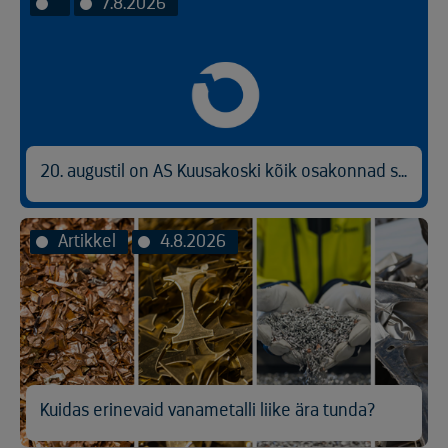
7.8.2026
20. augustil on AS Kuusakoski kõik osakonnad suletud
Artikkel
4.8.2026
Kuidas erinevaid vanametalli liike ära tunda?