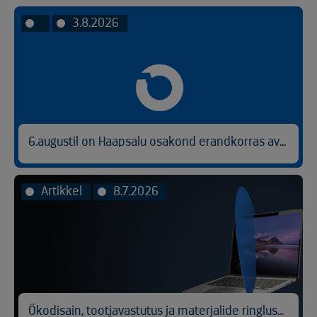
3.8.2026
6.augustil on Haapsalu osakond erandkorras avatud kl 9.00-14.30.
Artikkel
8.7.2026
Ökodisain, tootjavastutus ja materjalide ringlussevõtt