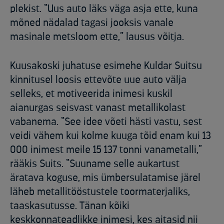
plekist. “Uus auto läks väga asja ette, kuna
mõned nädalad tagasi jooksis vanale
masinale metsloom ette,” lausus võitja.
Kuusakoski juhatuse esimehe Kuldar Suitsu
kinnitusel loosis ettevõte uue auto välja
selleks, et motiveerida inimesi kuskil
aianurgas seisvast vanast metallikolast
vabanema. “See idee võeti hästi vastu, sest
veidi vähem kui kolme kuuga tõid enam kui 13
000 inimest meile 15 137 tonni vanametalli,”
rääkis Suits. “Suuname selle aukartust
äratava koguse, mis ümbersulatamise järel
läheb metallitööstustele toormaterjaliks,
taaskasutusse. Tänan kõiki
keskkonnateadlikke inimesi, kes aitasid nii