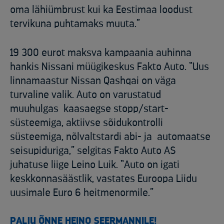
oma lähiümbrust kui ka Eestimaa loodust
tervikuna puhtamaks muuta.”
19 300 eurot maksva kampaania auhinna
hankis Nissani müügikeskus Fakto Auto. “Uus
linnamaastur Nissan Qashqai on väga
turvaline valik. Auto on varustatud
muuhulgas kaasaegse stopp/start-
süsteemiga, aktiivse sõidukontrolli
süsteemiga, nõlvaltstardi abi- ja automaatse
seisupiduriga,” selgitas Fakto Auto AS
juhatuse liige Leino Luik. “Auto on igati
keskkonnasäästlik, vastates Euroopa Liidu
uusimale Euro 6 heitmenormile.”
PALJU ÕNNE HEINO SEERMANNILE!