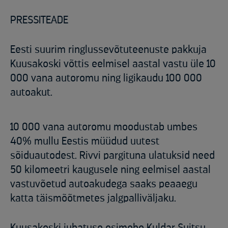
PRESSITEADE
Eesti suurim ringlussevõtuteenuste pakkuja
Kuusakoski võttis eelmisel aastal vastu üle 10
000 vana autoromu ning ligikaudu 100 000
autoakut.
10 000 vana autoromu moodustab umbes
40% mullu Eestis müüdud uutest
sõiduautodest. Rivvi pargituna ulatuksid need
50 kilomeetri kaugusele ning eelmisel aastal
vastuvõetud autoakudega saaks peaaegu
katta täismõõtmetes jalgpalliväljaku.
Kuusakoski juhatuse esimehe Kuldar Suitsu