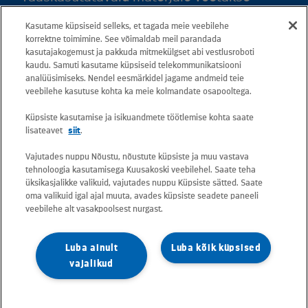
vastu kõigis meie teeninduspunktides.
Kasutame küpsiseid selleks, et tagada meie veebilehe
Kaardil klõpsates leiate kõigi maakondade
korrektne toimimine. See võimaldab meil parandada
kasutajakogemust ja pakkuda mitmekülgset abi vestlusroboti
teeninduspunktid ja teejuhised.
kaudu. Samuti kasutame küpsiseid telekommunikatsiooni
analüüsimiseks. Nendel eesmärkidel jagame andmeid teie
Postiaadress: Betooni 12, 13816 Tallinn
veebilehe kasutuse kohta ka meie kolmandate osapooltega.
(Eesti)
Küpsiste kasutamise ja isikuandmete töötlemise kohta saate
lisateavet
siit
.
Tasuta lühinumber 13660
Vajutades nuppu Nõustu, nõustute küpsiste ja muu vastava
tehnoloogia kasutamisega Kuusakoski veebilehel. Saate teha
Kõik e-posti aadressid on kujul
üksikasjalikke valikuid, vajutades nuppu Küpsiste sätted. Saate
oma valikuid igal ajal muuta, avades küpsiste seadete paneeli
eesnimi.perekonnanimi@kuusakoski.com
veebilehe alt vasakpoolsest nurgast.
(kui kontaktandmetes pole mainitud teisiti).
Luba ainult
Luba kõik küpsised
Konkreetsete tegevuskohtade
vajalikud
kontaktandmete vaatamiseks valige
vastava riigi leht.