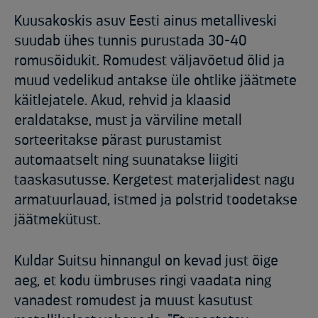
Kuusakoskis asuv Eesti ainus metalliveski
suudab ühes tunnis purustada 30-40
romusõidukit. Romudest väljavõetud õlid ja
muud vedelikud antakse üle ohtlike jäätmete
käitlejatele. Akud, rehvid ja klaasid
eraldatakse, must ja värviline metall
sorteeritakse pärast purustamist
automaatselt ning suunatakse liigiti
taaskasutusse. Kergetest materjalidest nagu
armatuurlauad, istmed ja polstrid toodetakse
jäätmekütust.
Kuldar Suitsu hinnangul on kevad just õige
aeg, et kodu ümbruses ringi vaadata ning
vanadest romudest ja muust kasutust