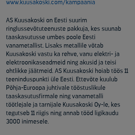
www.kuusakoski.com/kampaania
AS Kuusakoski on Eesti suurim
ringlussevõtuteenuste pakkuja, kes suunab
taaskasutusse umbes poole Eesti
vanametallist. Lisaks metallile võtab
Kuusakoski vastu ka rehve, vanu elektri- ja
elektroonikaseadmeid ning akusid ja teisi
ohtlikke jäätmeid. AS Kuusakoski hoiab töös 11
teeninduspunkti üle Eesti. Ettevõte kuulub
Põhja-Euroopa juhtivale tööstuslikule
taaskasutusfirmale ning vanametalli
töötlejale ja tarnijale Kuusakoski Oy-le, kes
tegutseb 11 riigis ning annab tööd ligikaudu
3000 inimesele.