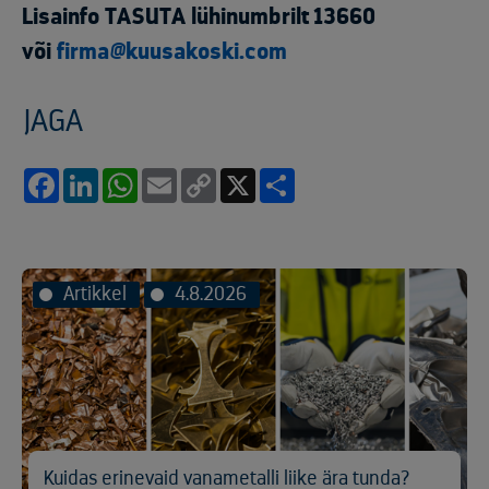
Lisainfo TASUTA lühinumbrilt 13660
või
firma@kuusakoski.com
JAGA
Facebook
LinkedIn
WhatsApp
Email
Copy
X
Share
Link
Artikkel
4.8.2026
Kuidas erinevaid vanametalli liike ära tunda?