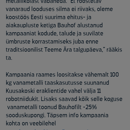
metallikolast vabaneda. “Et roostetav
vanaraud looduses silma ei riivaks, oleme
koostöös Eesti suurima ehitus- ja
aiakaupluste ketiga Bauhof alustanud
kampaaniat kodude, talude ja suvilate
ümbruste korrastamiseks juba enne
traditsioonilist Teeme Ära talgupäeva,” rääkis
ta.
Kampaania raames loositakse vähemalt 100
kg vanametalli taaskasutusse suunanud
Kuusakoski eraklientide vahel välja 11
robotniidukit. Lisaks saavad kõik selle koguse
vanametalli toonud Bauhofilt -25%
sooduskupongi. Täpsem info kampaania
kohta on veebilehel