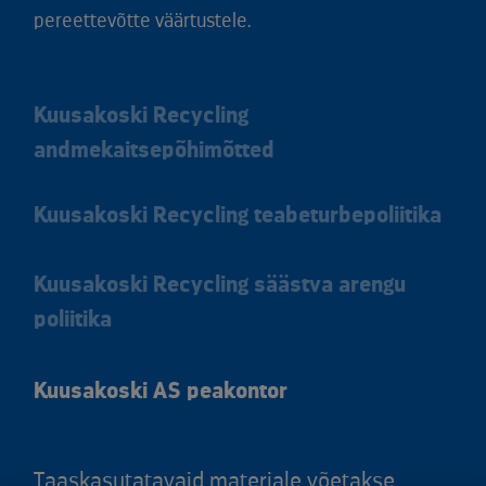
pereettevõtte väärtustele.
Kuusakoski Recycling
andmekaitsepõhimõtted
Kuusakoski Recycling teabeturbepoliitika
Kuusakoski Recycling säästva arengu
poliitika
Kuusakoski AS peakontor
Taaskasutatavaid materjale võetakse