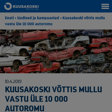
Eesti
>
Uudised ja kampaaniad
>
Kuusakoski võttis mullu
vastu üle 10 000 autoromu
10.4.2019
KUUSAKOSKI VÕTTIS MULLU
VASTU ÜLE 10 000
AUTOROMU