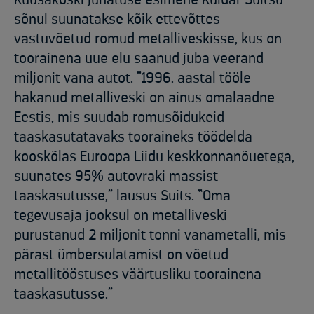
sõnul suunatakse kõik ettevõttes
vastuvõetud romud metalliveskisse, kus on
toorainena uue elu saanud juba veerand
miljonit vana autot. “1996. aastal tööle
hakanud metalliveski on ainus omalaadne
Eestis, mis suudab romusõidukeid
taaskasutatavaks tooraineks töödelda
kooskõlas Euroopa Liidu keskkonnanõuetega,
suunates 95% autovraki massist
taaskasutusse,” lausus Suits. “Oma
tegevusaja jooksul on metalliveski
purustanud 2 miljonit tonni vanametalli, mis
pärast ümbersulatamist on võetud
metallitööstuses väärtusliku toorainena
taaskasutusse.”