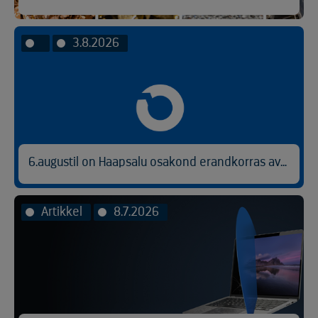
3.8.2026
6.augustil on Haapsalu osakond erandkorras avatud kl 9.00-14.30.
Artikkel
8.7.2026