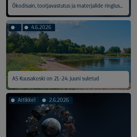
Ökodisain, tootjavastutus ja materjalide ringlussevõtt
4.6.2026
AS Kuusakoski on 21.-24. juuni suletud
Artikkel
2.6.2026