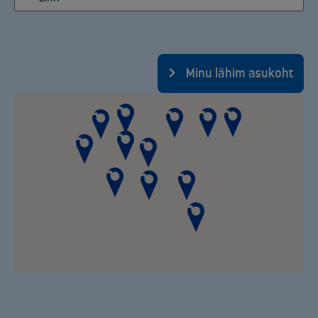
Minu lähim asukoht