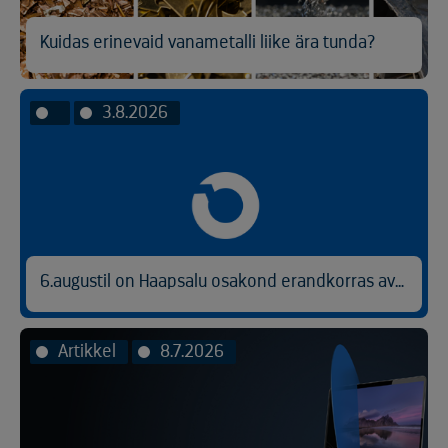
Kuidas erinevaid vanametalli liike ära tunda?
3.8.2026
6.augustil on Haapsalu osakond erandkorras avatud kl 9.00-14.30.
Artikkel
8.7.2026