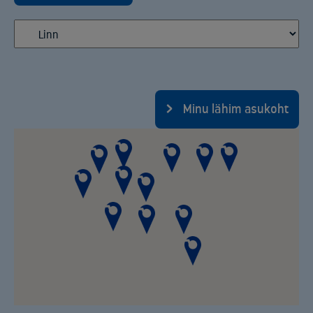
Minu lähim asukoht