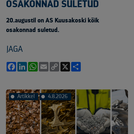
OSAKONNAD SULETUD
20.augustil on AS Kuusakoski kõik
osakonnad suletud.
JAGA
Facebook
LinkedIn
WhatsApp
Email
Copy
X
Share
Link
Artikkel
4.8.2026