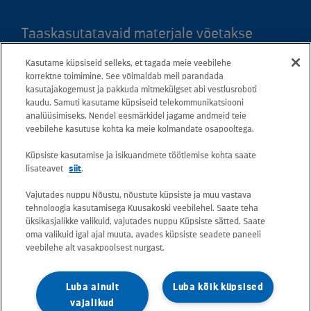
Taaskasutatavaid materjale võetakse
vastu kõigis meie teeninduspunktides.
Kasutame küpsiseid selleks, et tagada meie veebilehe
Kaardil klõpsates leiate kõigi maakondade
korrektne toimimine. See võimaldab meil parandada
teeninduspunktid ja teejuhised.
kasutajakogemust ja pakkuda mitmekülgset abi vestlusroboti
kaudu. Samuti kasutame küpsiseid telekommunikatsiooni
analüüsimiseks. Nendel eesmärkidel jagame andmeid teie
Postiaadress: Betooni 12, 13816 Tallinn
veebilehe kasutuse kohta ka meie kolmandate osapooltega.
(Eesti)
Küpsiste kasutamise ja isikuandmete töötlemise kohta saate
lisateavet
siit
.
Tasuta lühinumber 13660
Vajutades nuppu Nõustu, nõustute küpsiste ja muu vastava
tehnoloogia kasutamisega Kuusakoski veebilehel. Saate teha
Kõik e-posti aadressid on kujul
üksikasjalikke valikuid, vajutades nuppu Küpsiste sätted. Saate
oma valikuid igal ajal muuta, avades küpsiste seadete paneeli
eesnimi.perekonnanimi@kuusakoski.com
veebilehe alt vasakpoolsest nurgast.
(kui kontaktandmetes pole mainitud teisiti).
Luba ainult
Luba kõik küpsised
Konkreetsete tegevuskohtade
vajalikud