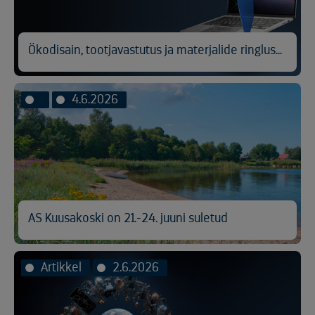
Ökodisain, tootjavastutus ja materjalide ringlussevõtt
4.6.2026
AS Kuusakoski on 21.-24. juuni suletud
Artikkel
2.6.2026