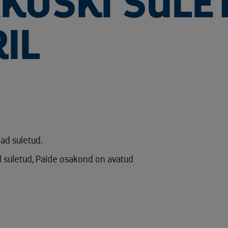
KOSKI SULET
IL
ad suletud.
d suletud, Paide osakond on avatud