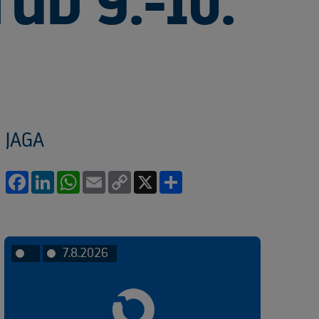
UD 9.-10.
JAGA
Facebook
LinkedIn
WhatsApp
Email
Copy
X
Share
Link
7.8.2026