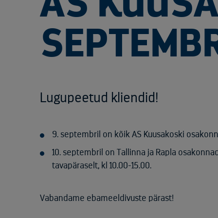
AS KUUSA
SEPTEMBR
Lugupeetud kliendid!
9. septembril on kõik AS Kuusakoski osakonn
10. septembril on Tallinna ja Rapla osakonna
tavapäraselt, kl 10.00-15.00.
Vabandame ebameeldivuste pärast!