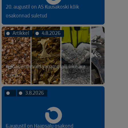
20. augustil on AS Kuusakoski kõik
osakonnad suletud
Artikkel
4.8.2026
Kuidas erinevaid vanametalli liike ära
tunda?
3.8.2026
6.augustil on Haapsalu osakond