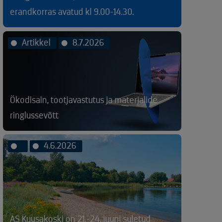
erandkorras avatud kl 9.00-14.30.
Artikkel
8.7.2026
Ökodisain, tootjavastutus ja materjalide
ringlussevõtt
4.6.2026
AS Kuusakoski on 21.-24. juuni suletud