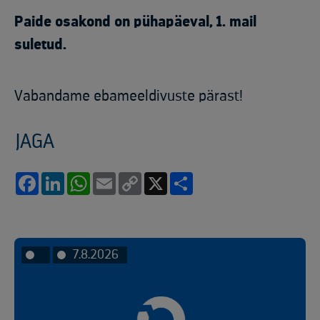
Paide osakond on pühapäeval, 1. mail
suletud.
Vabandame ebameeldivuste pärast!
JAGA
Facebook
LinkedIn
WhatsApp
Email
Copy
X
Share
Link
7.8.2026