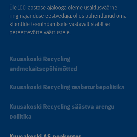
Üle 100-aastase ajalooga oleme usaldusväärne
ringmajanduse eestvedaja, olles pühendunud oma
klientide teenindamisele vastavalt stabiilse
pereettevõtte väärtustele.
Kuusakoski Recycling
andmekaitsepõhimõtted
Kuusakoski Recycling teabeturbepoliitika
Kuusakoski Recycling säästva arengu
poliitika
Kuusakoski AS peakontor