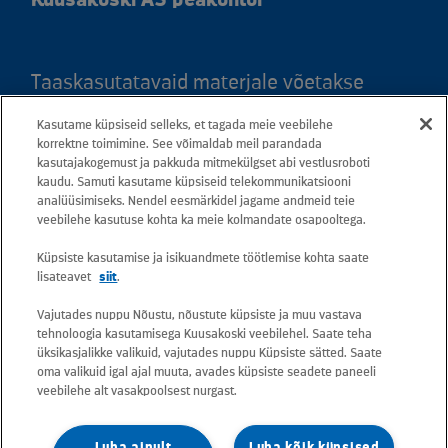
Taaskasutatavaid materjale võetakse
vastu kõigis meie teeninduspunktides.
Kasutame küpsiseid selleks, et tagada meie veebilehe
Kaardil klõpsates leiate kõigi maakondade
korrektne toimimine. See võimaldab meil parandada
teeninduspunktid ja teejuhised.
kasutajakogemust ja pakkuda mitmekülgset abi vestlusroboti
kaudu. Samuti kasutame küpsiseid telekommunikatsiooni
analüüsimiseks. Nendel eesmärkidel jagame andmeid teie
Postiaadress: Betooni 12, 13816 Tallinn
veebilehe kasutuse kohta ka meie kolmandate osapooltega.
(Eesti)
Küpsiste kasutamise ja isikuandmete töötlemise kohta saate
lisateavet
siit
.
Tasuta lühinumber 13660
Vajutades nuppu Nõustu, nõustute küpsiste ja muu vastava
tehnoloogia kasutamisega Kuusakoski veebilehel. Saate teha
Kõik e-posti aadressid on kujul
üksikasjalikke valikuid, vajutades nuppu Küpsiste sätted. Saate
oma valikuid igal ajal muuta, avades küpsiste seadete paneeli
eesnimi.perekonnanimi@kuusakoski.com
veebilehe alt vasakpoolsest nurgast.
(kui kontaktandmetes pole mainitud teisiti).
Luba ainult
Luba kõik küpsised