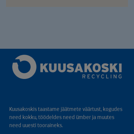
Kuusakoskis taastame jäätmete väärtust, kogudes
need kokku, töödeldes need ümber ja muutes
need uuesti tooraineks.