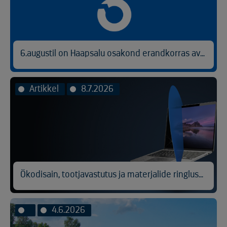
6.augustil on Haapsalu osakond erandkorras avatud kl 9.00-14.30.
Artikkel
8.7.2026
Ökodisain, tootjavastutus ja materjalide ringlussevõtt
4.6.2026