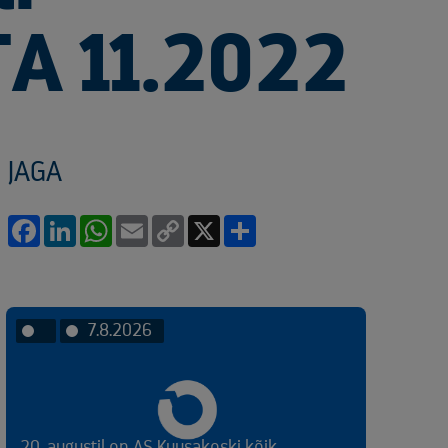
A 11.2022
JAGA
Facebook
LinkedIn
WhatsApp
Email
Copy
X
Share
Link
7.8.2026
20. augustil on AS Kuusakoski kõik