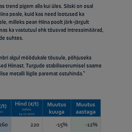
 trend pigem alla kui üles. Siiski on osal
iina peale, kuid kas need lootused ka
ele, milleks pean Hiina poolt järk-järgult
mas ka vastutuul ehk tõusvad intressimäärad,
ade suhtes.
embri algul mõõdukale tõusule, põhjuseks
ed Hiinast. Turgude stabiliseerumisel saame
lise metalli liigile paremat ostuhinda.“