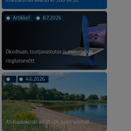
Artikkel
8.7.2026
Ökodisain, tootjavastutus ja materjalide
ringlussevõtt
4.6.2026
AS Kuusakoski on 21.-24. juuni suletud