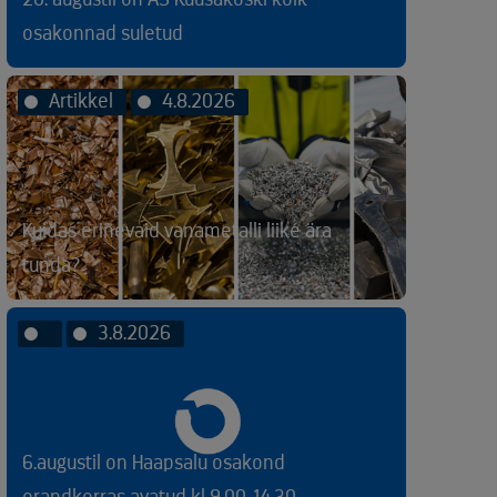
osakonnad suletud
Artikkel
4.8.2026
Kuidas erinevaid vanametalli liike ära
tunda?
3.8.2026
6.augustil on Haapsalu osakond
erandkorras avatud kl 9.00-14.30.