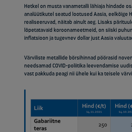
Hetkel on musta vanametalli lähiaja hindade osas
analüütikutel seatud lootused Aasia, eelkõige H
realiseeruvad, näitab ainult aeg. Lisaks pärituul
lõpetatavaid koroonameetmeid, on siiski puhu
inflatsioon ja tugevnev dollar just Aasia valuut
Värviliste metallide börsihinnad pöörasid nov
needsamad COVID-poliitika leevendamise uudis
vast pakkuda peagi nii ühele kui ka teisele värvi