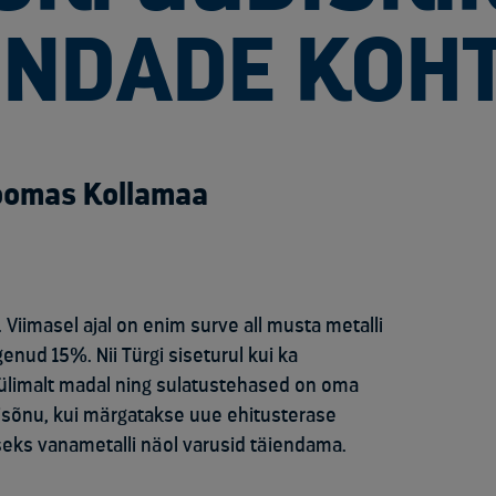
INDADE KOHT
Toomas Kollamaa
Viimasel ajal on enim surve all musta metalli
nud 15%. Nii Türgi siseturul kui ka
ülimalt madal ning sulatustehased on oma
isõnu, kui märgatakse uue ehitusterase
seks vanametalli näol varusid täiendama.