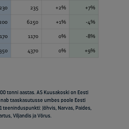
00 tonni aastas
.
AS
Kuusakoski
on Eesti
unab
taaskasutusse umbes poole Eesti
11 teeninduspunkti
:
Jõhvis, Narvas, Paides,
rtus, Viljandis ja Võrus.