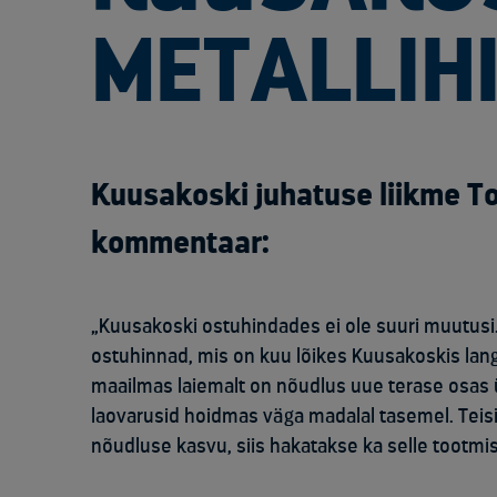
METALLIH
Kuusakoski juhatuse liikme 
kommentaar:
„Kuusakoski ostuhindades ei ole suuri muutusi. 
ostuhinnad, mis on kuu lõikes Kuusakoskis lange
maailmas laiemalt on nõudlus uue terase osas 
laovarusid hoidmas väga madalal tasemel. Teis
nõudluse kasvu, siis hakatakse ka selle tootmi