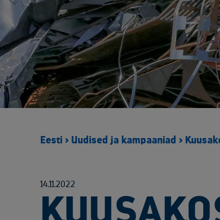
Eesti
>
Uudised ja kampaaniad
>
Kuusako
14.11.2022
KUUSAKOS