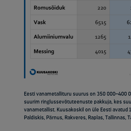
Eesti vanametallitur
u suurus on
3
5
0 000–
40
0 0
suurim ringlussevõtuteenuste pakkuja, kes su
vanametallist. Kuusakoski
l on üle Eesti avatud
Paldiskis, Pärnus, Rakveres, Raplas, Tallinnas, Ta