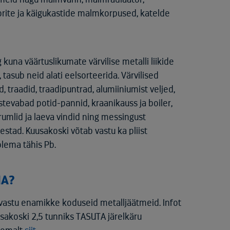
torite ja käigukastide malmkorpused, katelde
kuna väärtuslikumate värvilise metalli liikide
tasub neid alati eelsorteerida. Värvilised
, traadid, traadipuntrad, alumiiniumist veljed,
stevabad potid-pannid, kraanikauss ja boiler,
mlid ja laeva vindid ning messingust
estad. Kuusakoski võtab vastu ka pliist
olema tähis Pb.
UA?
vastu enamikke koduseid metalljäätmeid. Infot
sakoski 2,5 tunniks TASUTA järelkäru