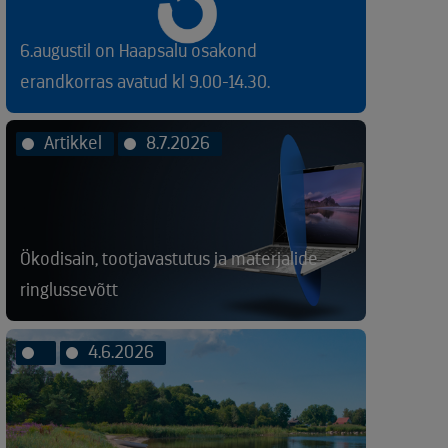
6.augustil on Haapsalu osakond
erandkorras avatud kl 9.00-14.30.
Artikkel
8.7.2026
Ökodisain, tootjavastutus ja materjalide
ringlussevõtt
4.6.2026