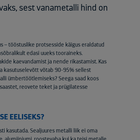
vaks, sest vanametalli hind on
 – tööstuslike protsesside käigus eraldatud
õbralikult edasi uueks tooraineks.
ide kaevandamist ja nende rikastamist. Kas
a kasutuselevõtt võtab 90-95% sellest
etalli ümbertöötlemiseks? Seega saad koos
aastet, reovete teket ja prügilatesse
SE EELISEKS?
ti kasutada. Sealjuures metalli liik ei oma
, alumiiniumi, roostevaba kui ka teisi metalle.