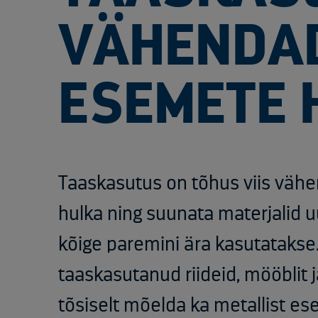
VÄHENDAD
ESEMETE 
Taaskasutus on tõhus viis väh
hulka ning suunata materjalid uu
kõige paremini ära kasutatakse
taaskasutanud riideid, mööblit j
tõsiselt mõelda ka metallist e