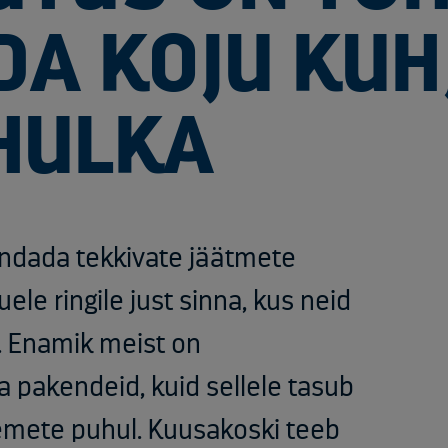
A KOJU KUH
HULKA
endada tekkivate jäätmete
ele ringile just sinna, kus neid
. Enamik meist on
a pakendeid, kuid sellele tasub
semete puhul. Kuusakoski teeb