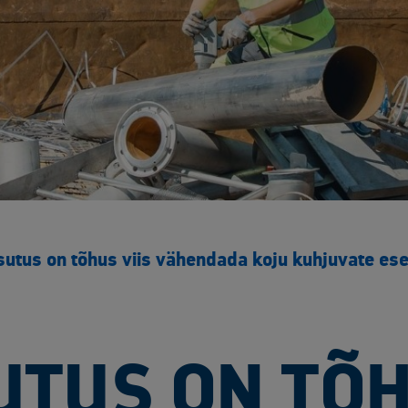
utus on tõhus viis vähendada koju kuhjuvate es
TUS ON TÕH