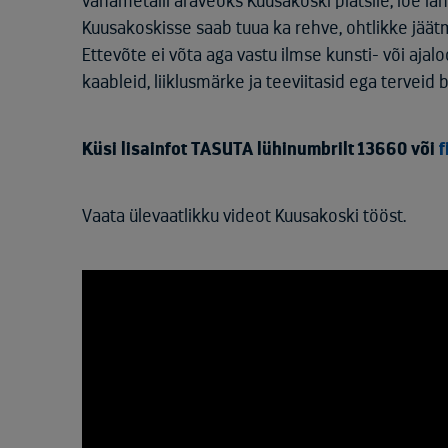
vanametalli äraveoks Kuusakoski platsile, loe l
Kuusakoskisse saab tuua ka rehve, ohtlikke jäätm
Ettevõte ei võta aga vastu ilmse kunsti- või aja
kaableid, liiklusmärke ja teeviitasid ega terveid 
Küsi lisainfot TASUTA lühinumbrilt 13660 või
Vaata ülevaatlikku videot Kuusakoski tööst.