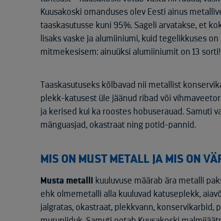
Kuusakoski omanduses olev Eesti ainus metalliv
taaskasutusse kuni 95%. Sageli arvatakse, et ko
lisaks vaske ja alumiiniumi, kuid tegelikkuses on 
mitmekesisem: ainuüksi alumiiniumit on 13 sorti!
Taaskasutuseks kõlbavad nii metallist konservik
plekk-katusest üle jäänud ribad või vihmaveetorud
ja kerised kui ka roostes hobuserauad. Samuti va
mänguasjad, okastraat ning potid-pannid.
MIS ON MUST METALL JA MIS ON VÄ
Musta metalli
kuuluvuse määrab ära metalli pak
ehk olmemetalli alla kuuluvad katuseplekk, aiavõ
jalgratas, okastraat, plekkvann, konservikarbid, 
muruniiduk. Samuti ootab Kuusakoski malmijää