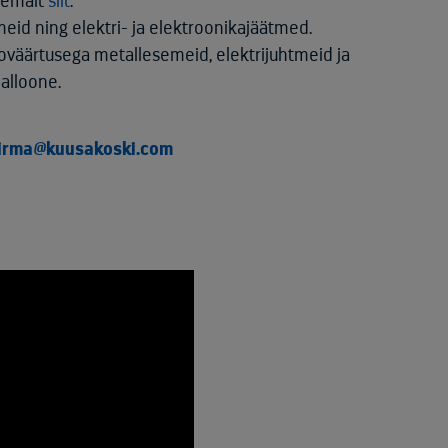
ähemalt
siit
.
eid ning elektri- ja elektroonikajäätmed.
looväärtusega metallesemeid, elektrijuhtmeid ja
balloone.
firma@kuusakoski.com