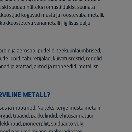
eski suudab näiteks romusõidukist suunata
kkuostjad koguvad musta ja roostevaba metalli,
kokkuosteteva vanametalli liigilisus palju
arbid ja aerosoolipudelid, teeküünlaümbrised,
e jupid, taburetijalad, kuivatusrestid, redelid
nad jalgrattad, autod ja mopeedid, metallist
RVILINE METALL?
sus ja mõõtmed. Näiteks kerge musta metalli
rgud, traadid, pakkelindid, ehitusarmatuur,
plekknõud, pioneerpliit, sõiduauto velg,
tmeid nagu malmvann, malmradiaator,