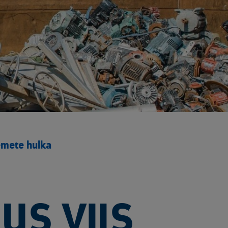
emete hulka
US VIIS