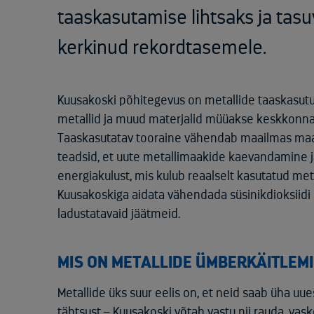
taaskasutamise lihtsaks ja tasu
kerkinud rekordtasemele.
Kuusakoski põhitegevus on metallide taaskasutus
metallid ja muud materjalid müüakse keskkonnas
Taaskasutatav tooraine vähendab maailmas maak
teadsid, et uute metallimaakide kaevandamine j
energiakulust, mis kulub reaalselt kasutatud m
Kuusakoskiga aidata vähendada süsinikdioksiidi s
ladustatavaid jäätmeid.
MIS ON METALLIDE ÜMBERKÄITLEMI
Metallide üks suur eelis on, et neid saab üha uues
tähtsust – Kuusakoski võtab vastu nii rauda, vaske