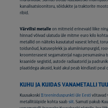
kanalisatsioonitoru, sõidukite ja traktorite moo
ribid.
Värvilisi metalle
on mitmeid erinevaid liike ning 
hinnad võivad ulatuda üle mitme euro kilo kohta, 
metallid on näiteks kasutatud vasest lehed, torud
toidunõud, katuseplekk ja alumiiniumpurgid, roo
kroomterasest segamaterjal nagu pesumasina tru
kraanide segistid, autode radiaatorid ja padrunik
plaatidega akusid, kuid akul peab kindlasti peal 
KUHU JA KUIDAS VANAMETALLI TU
Kuusakoski
11 teeninduspunkti üle Eesti
võtavad 
metallitüüpide kohta saab
siit
. Samuti pakub Kuu