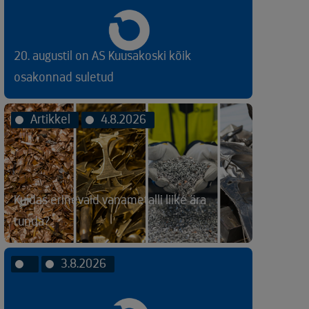
20. augustil on AS Kuusakoski kõik
osakonnad suletud
Artikkel
4.8.2026
Kuidas erinevaid vanametalli liike ära
tunda?
3.8.2026