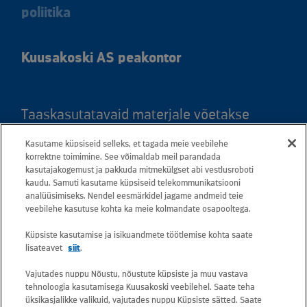
poliitika
Kuusakoski AS peakontor
Taaskasutatavaid materjale võetakse
vastu kõigis meie teeninduspunktides.
Kasutame küpsiseid selleks, et tagada meie veebilehe
Kaardil klõpsates leiate kõigi maakondade
korrektne toimimine. See võimaldab meil parandada
kasutajakogemust ja pakkuda mitmekülgset abi vestlusroboti
teeninduspunktid ja teejuhised.
kaudu. Samuti kasutame küpsiseid telekommunikatsiooni
analüüsimiseks. Nendel eesmärkidel jagame andmeid teie
Postiaadress: Betooni 12, 13816 Tallinn
veebilehe kasutuse kohta ka meie kolmandate osapooltega.
(Eesti)
Küpsiste kasutamise ja isikuandmete töötlemise kohta saate
lisateavet
siit
.
Tasuta lühinumber 13660
Vajutades nuppu Nõustu, nõustute küpsiste ja muu vastava
tehnoloogia kasutamisega Kuusakoski veebilehel. Saate teha
Kõik e-posti aadressid on kujul
üksikasjalikke valikuid, vajutades nuppu Küpsiste sätted. Saate