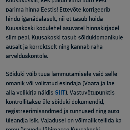
Kuusakoskilt, kes pakub vana auto eest
parima hinna Eestis! Ettevõte korrigeerib
hindu iganädalaselt, nii et tasub hoida
Kuusakoski kodulehel asuvatel hinnakirjadel
silm peal. Kuusakoski tasub sõidukiomanikule
ausalt ja korrektselt ning kannab raha
arvelduskontole.
Sõiduki võib tuua lammutamisele vaid selle
omanik või volitatud esindaja (Vaata ja lae
alla volikirja näidis
SIIT
)
. Vastuvõtupunktis
kontrollitakse üle sõiduki dokumendid,
registreerimisandmed ja tunnused ning auto
üleandja isik. Vajadusel on võimalik tellida ka
romu äravedu lähimasse Kuusakoski