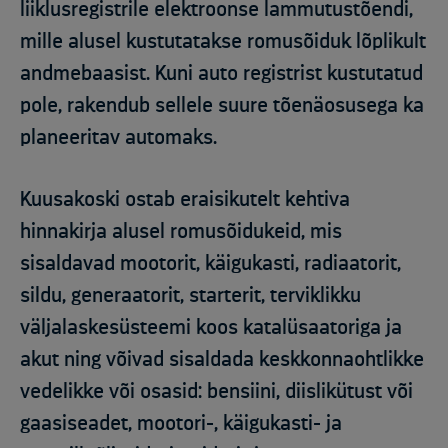
liiklusregistrile elektroonse lammutustõendi,
mille alusel kustutatakse romusõiduk lõplikult
andmebaasist. Kuni auto registrist kustutatud
pole, rakendub sellele suure tõenäosusega ka
planeeritav automaks.
Kuusakoski ostab eraisikutelt kehtiva
hinnakirja alusel romusõidukeid, mis
sisaldavad mootorit, käigukasti, radiaatorit,
sildu, generaatorit, starterit, terviklikku
väljalaskesüsteemi koos katalüsaatoriga ja
akut ning võivad sisaldada keskkonnaohtlikke
vedelikke või osasid: bensiini, diislikütust või
gaasiseadet, mootori-, käigukasti- ja