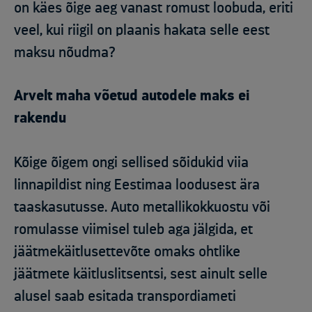
on käes õige aeg vanast romust loobuda, eriti
veel, kui riigil on plaanis hakata selle eest
maksu nõudma?
Arvelt maha võetud autodele maks ei
rakendu
Kõige õigem ongi sellised sõidukid viia
linnapildist ning Eestimaa loodusest ära
taaskasutusse. Auto metallikokkuostu või
romulasse viimisel tuleb aga jälgida, et
jäätmekäitlusettevõte omaks ohtlike
jäätmete käitluslitsentsi, sest ainult selle
alusel saab esitada transpordiameti