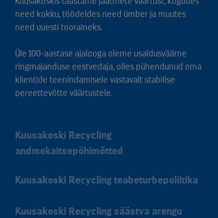
Kuusakoskis taastame jäätmete väärtust, kogudes
need kokku, töödeldes need ümber ja muutes
need uuesti tooraineks.
Üle 100-aastase ajalooga oleme usaldusväärne
ringmajanduse eestvedaja, olles pühendunud oma
klientide teenindamisele vastavalt stabiilse
pereettevõtte väärtustele.
Kuusakoski Recycling
andmekaitsepõhimõtted
Kuusakoski Recycling teabeturbepoliitika
Kuusakoski Recycling säästva arengu