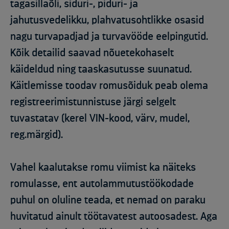
tagasillaõli, siduri-, piduri- ja
jahutusvedelikku, plahvatusohtlikke osasid
nagu turvapadjad ja turvavööde eelpingutid.
Kõik detailid saavad nõuetekohaselt
käideldud ning taaskasutusse suunatud.
Käitlemisse toodav romusõiduk peab olema
registreerimistunnistuse järgi selgelt
tuvastatav (kerel VIN-kood, värv, mudel,
reg.märgid).
Vahel kaalutakse romu viimist ka näiteks
romulasse, ent autolammutustöökodade
puhul on oluline teada, et nemad on paraku
huvitatud ainult töötavatest autoosadest. Aga