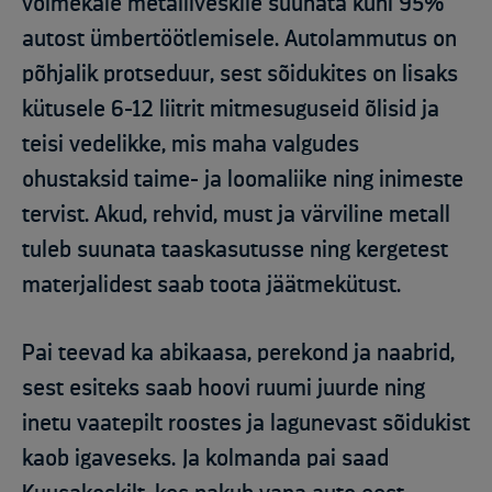
võimekale metalliveskile suunata kuni 95%
autost ümbertöötlemisele. Autolammutus on
põhjalik protseduur, sest sõidukites on lisaks
kütusele 6-12 liitrit mitmesuguseid õlisid ja
teisi vedelikke, mis maha valgudes
ohustaksid taime- ja loomaliike ning inimeste
tervist. Akud, rehvid, must ja värviline metall
tuleb suunata taaskasutusse ning kergetest
materjalidest saab toota jäätmekütust.
Pai teevad ka abikaasa, perekond ja naabrid,
sest esiteks saab hoovi ruumi juurde ning
inetu vaatepilt roostes ja lagunevast sõidukist
kaob igaveseks. Ja kolmanda pai saad