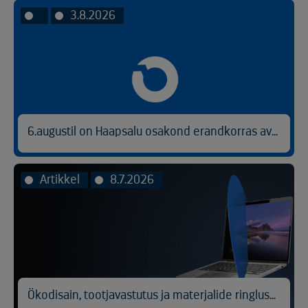
3.8.2026
6.augustil on Haapsalu osakond erandkorras avatud kl 9.00-14.30.
Artikkel
8.7.2026
Ökodisain, tootjavastutus ja materjalide ringlussevõtt