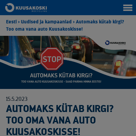
Eesti
>
Uudised ja kampaaniad
>
Automaks kütab kirgi?
Too oma vana auto Kuusakoskisse!
15.5.2023
AUTOMAKS KÜTAB KIRGI?
TOO OMA VANA AUTO
KUUSAKOSKISSE!