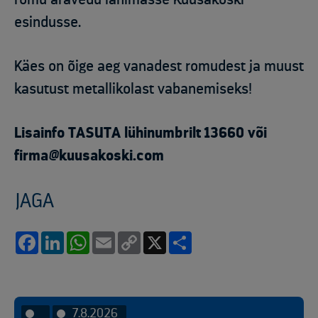
esindusse.
Käes on õige aeg vanadest romudest ja muust
kasutust metallikolast vabanemiseks!
Lisainfo TASUTA lühinumbrilt 13660 või
firma@kuusakoski.com
JAGA
Facebook
LinkedIn
WhatsApp
Email
Copy
X
Share
Link
7.8.2026