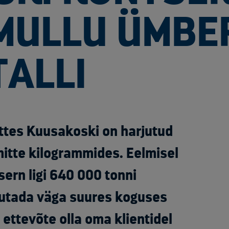
MULLU ÜMBE
TALLI
ttes Kuusakoski on harjutud
itte kilogrammides. Eelmisel
ern ligi 640 000 tonni
sutada väga suures koguses
b ettevõte olla oma klientidel