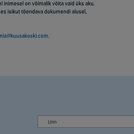
l inimesel on võimalik võita vaid üks aku.
es isikut tõendava dokumendi alusel,
nia@kuusakoski.com
.