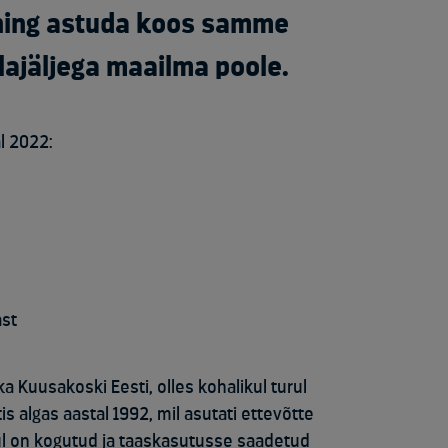
 ning astuda koos samme
ajäljega maailma poole.
l 2022:
ast
Kuusakoski Eesti, olles kohalikul turul
s algas aastal 1992, mil asutati ettevõtte
ul on kogutud ja taaskasutusse saadetud