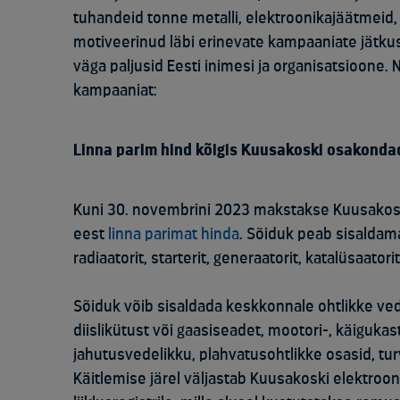
tuhandeid tonne metalli, elektroonikajäätmeid,
motiveerinud läbi erinevate kampaaniate jätkus
väga paljusid Eesti inimesi ja organisatsioone.
kampaaniat:
Linna parim hind kõigis Kuusakoski osakonda
Kuni 30. novembrini 2023 makstakse Kuusakos
eest
linna parimat hinda
.
Sõiduk peab sisaldama 
radiaatorit, starterit, generaatorit, katalüsaatori
Sõiduk võib sisaldada keskkonnale ohtlikke vede
diislikütust või gaasiseadet, mootori-, käigukasti- 
jahutusvedelikku, plahvatusohtlikke osasid, tur
Käitlemise järel väljastab Kuusakoski elektro