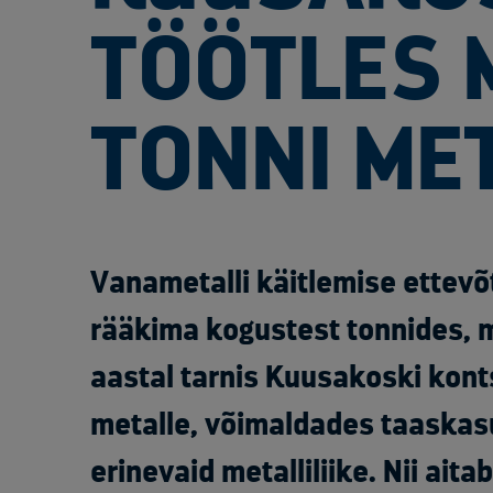
TÖÖTLES 
TONNI ME
Vanametalli käitlemise ettevõ
rääkima kogustest tonnides, m
aastal tarnis Kuusakoski konts
metalle, võimaldades taaska
erinevaid metalliliike. Nii aita