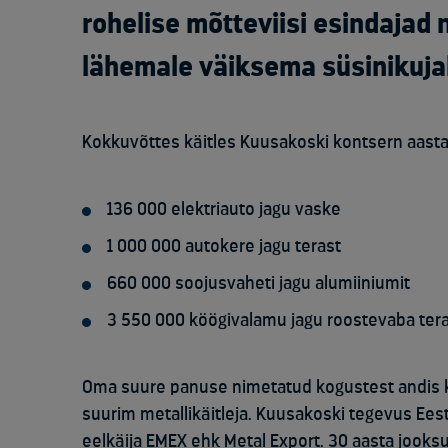
rohelise mõtteviisi esindajad
lähemale väiksema süsinikujal
Kokkuvõttes käitles Kuusakoski kontsern aasta
136 000 elektriauto jagu vaske
1 000 000 autokere jagu terast
660 000 soojusvaheti jagu alumiiniumit
3 550 000 köögivalamu jagu roostevaba ter
Oma suure panuse nimetatud kogustest andis ka 
suurim metallikäitleja. Kuusakoski tegevus Eesti
eelkäija EMEX ehk Metal Export. 30 aasta jooks