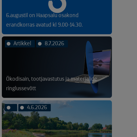
6.augustil on Haapsalu osakond
erandkorras avatud kl 9.00-14.30.
Artikkel
8.7.2026
Ökodisain, tootjavastutus ja materjalide
ringlussevõtt
4.6.2026