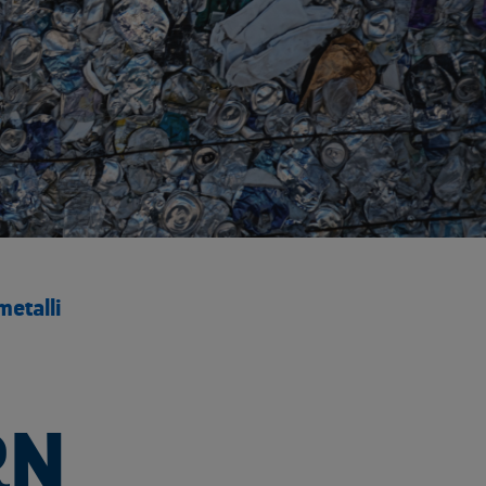
etalli
RN