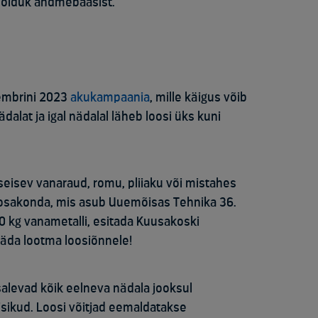
musõiduk andmebaasist.
sembrini 2023
akukampaania
, mille käigus võib
alat ja igal nädalal läheb loosi üks kuni
eisev vanaraud, romu, pliiaku või mistahes
 osakonda, mis asub Uuemõisas Tehnika 36.
0 kg vanametalli, esitada Kuusakoski
ääda lootma loosiõnnele!
salevad kõik eelneva nädala jooksul
sikud. Loosi võitjad eemaldatakse