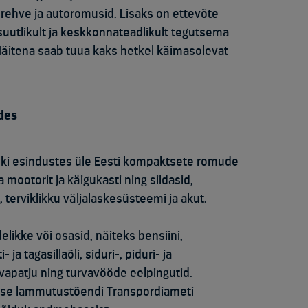
 rehve ja autoromusid. Lisaks on ettevõte
uutlikult ja keskkonnateadlikult tegutsema
 Näitena saab tuua kaks hetkel käimasolevat
des
ki esindustes üle Eesti kompaktsete romude
mootorit ja käigukasti ning sildasid,
t, terviklikku väljalaskesüsteemi ja akut.
likke või osasid, näiteks bensiini,
ja tagasillaõli, siduri-, piduri- ja
vapatju ning turvavööde eelpingutid.
onse lammutustõendi Transpordiameti