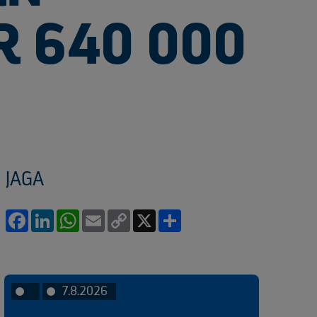
R 640 000
JAGA
Facebook
LinkedIn
WhatsApp
Email
Copy
X
Share
Link
7.8.2026