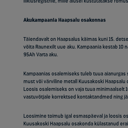
liiklusregistrile, mille alusel kustutatakse ro
Akukampaania Haapsalu osakonnas
Täiendavalt on Haapsalus käimas kuni 15. det
võita Raunexilt uue aku. Kampaania kestab 10 näd
95Ah Varta aku.
Kampaanias osalemiseks tuleb tuua aianurgas s
must või värviline metall Kuusakoski Haapsalu
Loosis osalemiseks on vaja tuua minimaalselt 1
vastuvõtjale korrektsed kontaktandmed ning j
Loosimine toimub igal esmaspäeval ja loosis o
Kuusakoski Haapsalu osakonda külastanud erai