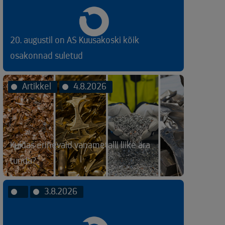
20. augustil on AS Kuusakoski kõik
osakonnad suletud
Artikkel
4.8.2026
Kuidas erinevaid vanametalli liike ära
tunda?
3.8.2026