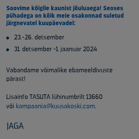
Soovime kõigile kaunist jõuluaega! Seoses
pühadega on kõik meie osakonnad suletud
järgnevatel kuupäevadel:
23.-26. detsember
31. detsember -1. jaanuar 2024
Vabandame võimalike ebameeldivuste
pärast!
Lisainfo TASUTA lühinumbrilt 13660
või
kampaania@kuusakoski.com
.
JAGA