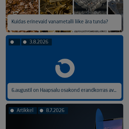
Kuidas erinevaid vanametalli liike ära tunda?
3.8.2026
6.augustil on Haapsalu osakond erandkorras avatud kl 9.00-14.30.
Artikkel
8.7.2026