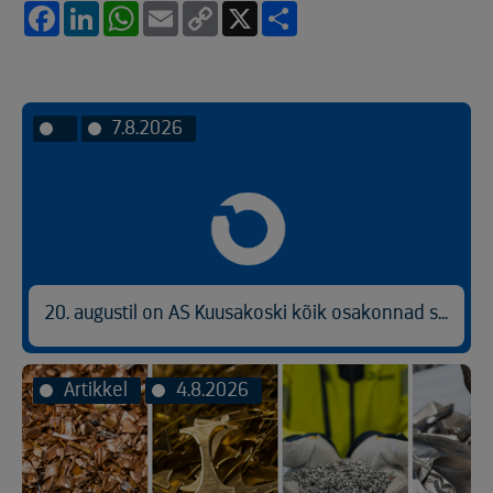
Facebook
LinkedIn
WhatsApp
Email
Copy
X
Share
Link
7.8.2026
20. augustil on AS Kuusakoski kõik osakonnad suletud
Artikkel
4.8.2026