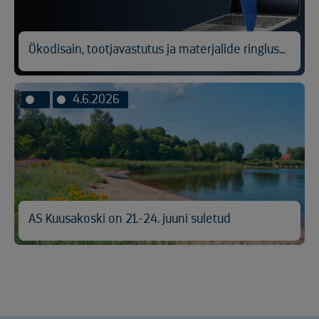
Ökodisain, tootjavastutus ja materjalide ringlussevõtt
4.6.2026
AS Kuusakoski on 21.-24. juuni suletud