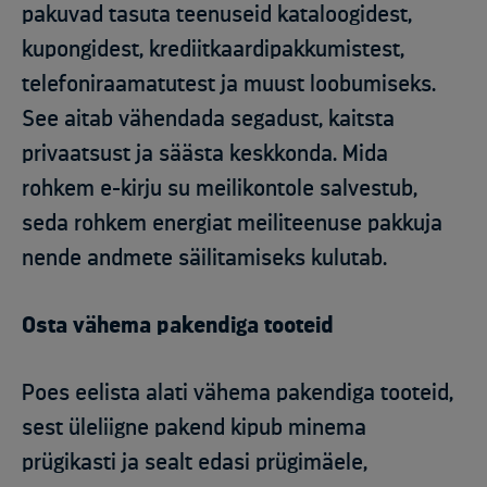
pakuvad tasuta teenuseid kataloogidest,
kupongidest, krediitkaardipakkumistest,
telefoniraamatutest ja muust loobumiseks.
See aitab vähendada segadust, kaitsta
privaatsust ja säästa keskkonda. Mida
rohkem e-kirju su meilikontole salvestub,
seda rohkem energiat meiliteenuse pakkuja
nende andmete säilitamiseks kulutab.
Osta vähema pakendiga tooteid
Poes eelista alati vähema pakendiga tooteid,
sest üleliigne pakend kipub minema
prügikasti ja sealt edasi prügimäele,