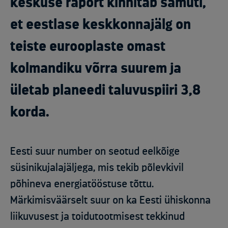
keskuse raport kinnitab samuti,
et eestlase keskkonnajälg on
teiste eurooplaste omast
kolmandiku võrra suurem ja
ületab planeedi taluvuspiiri 3,8
korda.
Eesti suur number on seotud eelkõige
süsinikujalajäljega, mis tekib põlevkivil
põhineva energiatööstuse tõttu.
Märkimisväärselt suur on ka Eesti ühiskonna
liikuvusest ja toidutootmisest tekkinud