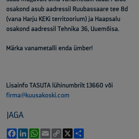
osakond asub aadressil Ruubassaare tee 8d
(vana Harju KEKi territoorium) ja Haapsalu
osakond aadressil Tehnika 36, Uuemõisa.
Märka vanametalli enda ümber!
Lisainfo TASUTA lühinumbrilt 13660 või
firma@kuusakoski.com
JAGA
Facebook
LinkedIn
WhatsApp
Email
Copy
X
Share