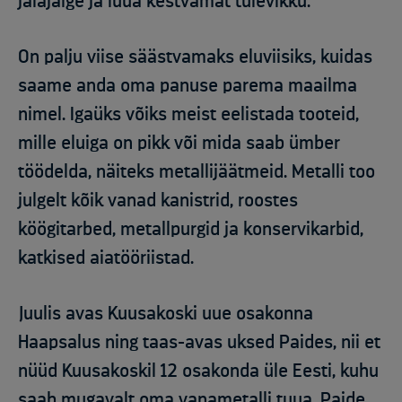
jalajälge ja luua kestvamat tulevikku.
On palju viise säästvamaks eluviisiks, kuidas
saame anda oma panuse parema maailma
nimel. Igaüks võiks meist eelistada tooteid,
mille eluiga on pikk või mida saab ümber
töödelda, näiteks metallijäätmeid. Metalli too
julgelt kõik vanad kanistrid, roostes
köögitarbed, metallpurgid ja konservikarbid,
katkised aiatööriistad.
Juulis avas Kuusakoski uue osakonna
Haapsalus ning taas-avas uksed Paides, nii et
nüüd Kuusakoskil 12 osakonda üle Eesti, kuhu
saab mugavalt oma vanametalli tuua. Paide