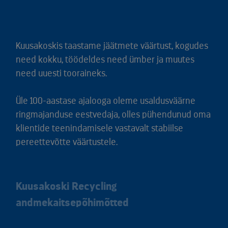
Kuusakoskis taastame jäätmete väärtust, kogudes
need kokku, töödeldes need ümber ja muutes
need uuesti tooraineks.
Üle 100-aastase ajalooga oleme usaldusväärne
ringmajanduse eestvedaja, olles pühendunud oma
klientide teenindamisele vastavalt stabiilse
pereettevõtte väärtustele.
Kuusakoski Recycling
andmekaitsepõhimõtted