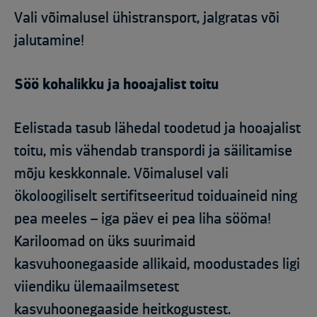
Vali võimalusel ühistransport, jalgratas või
jalutamine!
Söö kohalikku ja hooajalist toitu
Eelistada tasub lähedal toodetud ja hooajalist
toitu, mis vähendab transpordi ja säilitamise
mõju keskkonnale. Võimalusel vali
ökoloogiliselt sertifitseeritud toiduaineid ning
pea meeles – iga päev ei pea liha sööma!
Kariloomad on üks suurimaid
kasvuhoonegaaside allikaid, moodustades ligi
viiendiku ülemaailmsetest
kasvuhoonegaaside heitkogustest.