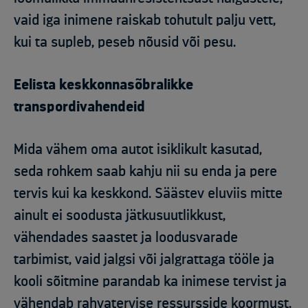
vaid iga inimene raiskab tohutult palju vett,
kui ta supleb, peseb nõusid või pesu.
Eelista keskkonnasõbralikke
transpordivahendeid
Mida vähem oma autot isiklikult kasutad,
seda rohkem saab kahju nii su enda ja pere
tervis kui ka keskkond. Säästev eluviis mitte
ainult ei soodusta jätkusuutlikkust,
vähendades saastet ja loodusvarade
tarbimist, vaid jalgsi või jalgrattaga tööle ja
kooli sõitmine parandab ka inimese tervist ja
vähendab rahvatervise ressursside koormust.