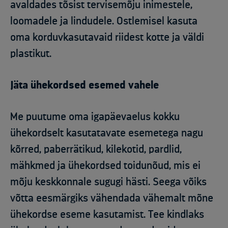
avaldades tõsist tervisemõju inimestele,
loomadele ja lindudele. Ostlemisel kasuta
oma korduvkasutavaid riidest kotte ja väldi
plastikut.
Jäta ühekordsed esemed vahele
Me puutume oma igapäevaelus kokku
ühekordselt kasutatavate esemetega nagu
kõrred, paberrätikud, kilekotid, pardlid,
mähkmed ja ühekordsed toidunõud, mis ei
mõju keskkonnale sugugi hästi. Seega võiks
võtta eesmärgiks vähendada vähemalt mõne
ühekordse eseme kasutamist. Tee kindlaks