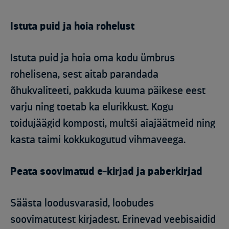
Istuta puid ja hoia rohelust
Istuta puid ja hoia oma kodu ümbrus
rohelisena, sest aitab parandada
õhukvaliteeti, pakkuda kuuma päikese eest
varju ning toetab ka elurikkust. Kogu
toidujäägid komposti, multši aiajäätmeid ning
kasta taimi kokkukogutud vihmaveega.
Peata soovimatud e-kirjad ja paberkirjad
Säästa loodusvarasid, loobudes
soovimatutest kirjadest. Erinevad veebisaidid