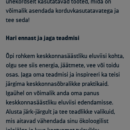
ühekordselt kasutatavad tooted, mida on
võimalik asendada korduvkasutatavatega ja
tee seda!
Hari ennast ja jaga teadmisi
Õpi rohkem keskkonnasäästliku eluviisi kohta,
olgu see siis energia, jäätmete, vee või toidu
osas. Jaga oma teadmisi ja inspireeri ka teisi
järgima keskkonnasõbralikke praktikaid.
Igaühel on võimalik anda oma panus
keskkonnasäästliku eluviisi edendamisse.
Alusta järk-järgult ja tee teadlikke valikuid,
mis aitavad vähendada sinu ökoloogilist