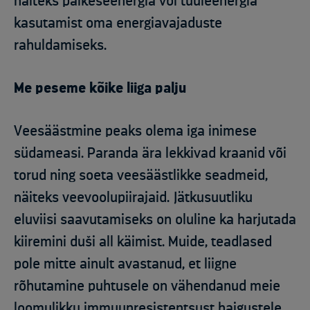
näiteks päikeseenergia või tuuleenergia
kasutamist oma energiavajaduste
rahuldamiseks.
Me peseme kõike liiga palju
Veesäästmine peaks olema iga inimese
südameasi. Paranda ära lekkivad kraanid või
torud ning soeta veesäästlikke seadmeid,
näiteks veevoolupiirajaid. Jätkusuutliku
eluviisi saavutamiseks on oluline ka harjutada
kiiremini duši all käimist. Muide, teadlased
pole mitte ainult avastanud, et liigne
rõhutamine puhtusele on vähendanud meie
loomulikku immuunresistentsust haigustele,