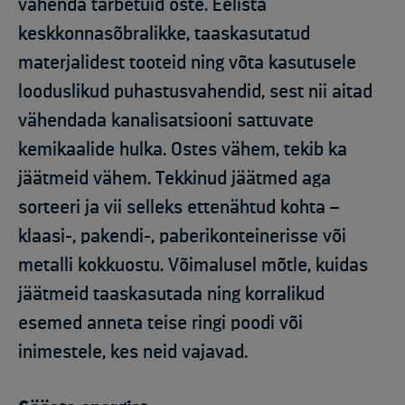
vähenda tarbetuid oste. Eelista
keskkonnasõbralikke, taaskasutatud
materjalidest tooteid ning võta kasutusele
looduslikud puhastusvahendid, sest nii aitad
vähendada kanalisatsiooni sattuvate
kemikaalide hulka. Ostes vähem, tekib ka
jäätmeid vähem. Tekkinud jäätmed aga
sorteeri ja vii selleks ettenähtud kohta –
klaasi-, pakendi-, paberikonteinerisse või
metalli kokkuostu. Võimalusel mõtle, kuidas
jäätmeid taaskasutada ning korralikud
esemed anneta teise ringi poodi või
inimestele, kes neid vajavad.