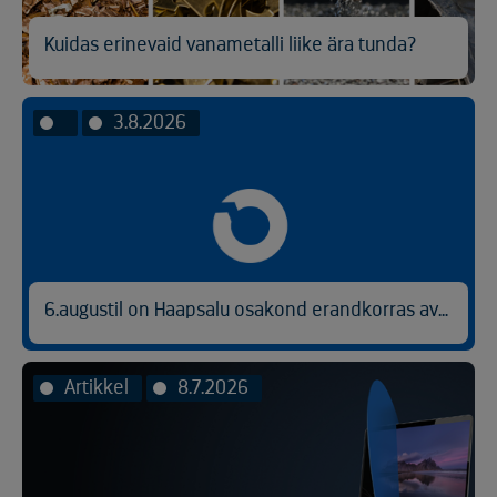
Kuidas erinevaid vanametalli liike ära tunda?
3.8.2026
6.augustil on Haapsalu osakond erandkorras avatud kl 9.00-14.30.
Artikkel
8.7.2026