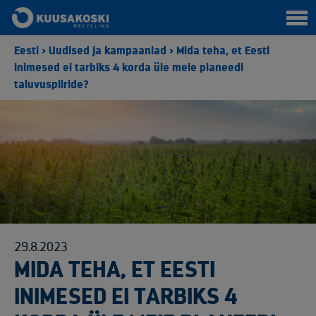
Eesti
>
Uudised ja kampaaniad
>
Mida teha, et Eesti
inimesed ei tarbiks 4 korda üle meie planeedi
taluvuspiiride?
29.8.2023
MIDA TEHA, ET EESTI
INIMESED EI TARBIKS 4