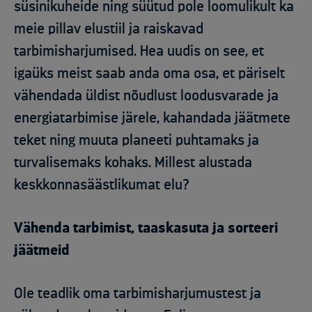
süsinikuheide ning süütud pole loomulikult ka
meie pillav elustiil ja raiskavad
tarbimisharjumised. Hea uudis on see, et
igaüks meist saab anda oma osa, et päriselt
vähendada üldist nõudlust loodusvarade ja
energiatarbimise järele, kahandada jäätmete
teket ning muuta planeeti puhtamaks ja
turvalisemaks kohaks. Millest alustada
keskkonnasäästlikumat elu?
Vähenda tarbimist, taaskasuta ja sorteeri
jäätmeid
Ole teadlik oma tarbimisharjumustest ja