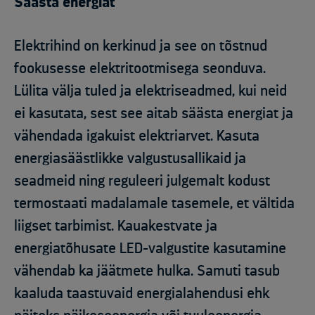
Säästa energiat
Elektrihind on kerkinud ja see on tõstnud
fookusesse elektritootmisega seonduva.
Lülita välja tuled ja elektriseadmed, kui neid
ei kasutata, sest see aitab säästa energiat ja
vähendada igakuist elektriarvet. Kasuta
energiasäästlikke valgustusallikaid ja
seadmeid ning reguleeri julgemalt kodust
termostaati madalamale tasemele, et vältida
liigset tarbimist. Kauakestvate ja
energiatõhusate LED-valgustite kasutamine
vähendab ka jäätmete hulka. Samuti tasub
kaaluda taastuvaid energialahendusi ehk