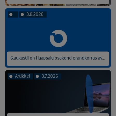
3.8.2026
6.augustil on Haapsalu osakond erandkorras avatud kl 9.00-14.30.
Artikkel
8.7.2026