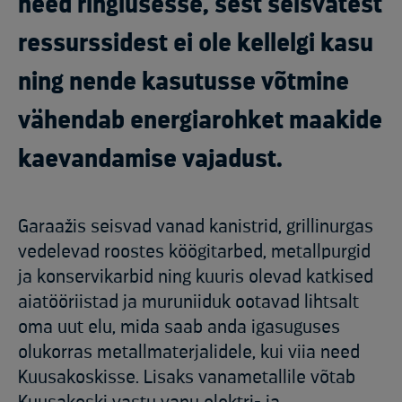
need ringlusesse, sest seisvatest
ressurssidest ei ole kellelgi kasu
ning nende kasutusse võtmine
vähendab energiarohket maakide
kaevandamise vajadust.
Garaažis seisvad vanad kanistrid, grillinurgas
vedelevad roostes köögitarbed, metallpurgid
ja konservikarbid ning kuuris olevad katkised
aiatööriistad ja muruniiduk ootavad lihtsalt
oma uut elu, mida saab anda igasuguses
olukorras metallmaterjalidele, kui viia need
Kuusakoskisse. Lisaks vanametallile võtab