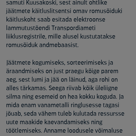
samuti Kuusakoski, sest ainult ohtlike
jäätmete käitluslitsentsi omav romusõiduki
käitluskoht saab esitada elektroonse
lammutustõendi Transpordiameti
liiklusregistrile, mille alusel kustutatakse
romusõiduk andmebaasist.
Jäätmete kogumiseks, sorteerimiseks ja
äraandmiseks on just praegu kõige parem
aeg, sest lumi ja jää on läinud, aga rohi on
alles tärkamas. Seega riivab kõik üleliigne
silma ning esemeid on hea kokku koguda. Ja
mida enam vanametalli ringlusesse tagasi
jõuab, seda vähem tuleb kulutada ressursse
uute maakide kaevandamiseks ning
töötlemiseks. Anname loodusele võimaluse