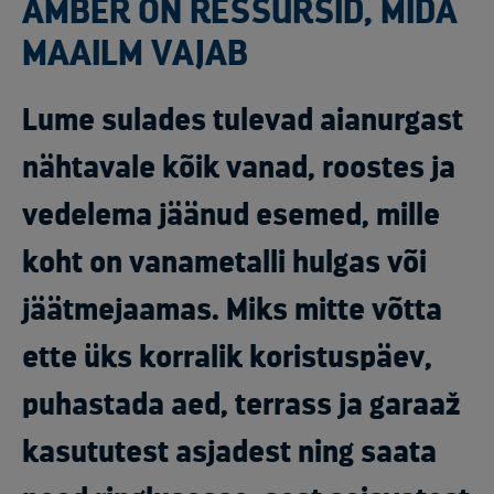
ÄMBER ON RESSURSID, MIDA
MAAILM VAJAB
Lume sulades tulevad aianurgast
nähtavale kõik vanad, roostes ja
vedelema jäänud esemed, mille
koht on vanametalli hulgas või
jäätmejaamas. Miks mitte võtta
ette üks korralik koristuspäev,
puhastada aed, terrass ja garaaž
kasututest asjadest ning saata