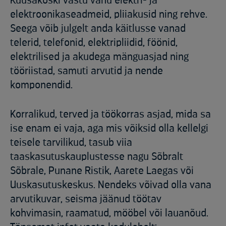
Kuusakoski vastu vanu elektri- ja
elektroonikaseadmeid, pliiakusid ning rehve.
Seega võib julgelt anda käitlusse vanad
telerid, telefonid, elektripliidid, föönid,
elektrilised ja akudega mänguasjad ning
tööriistad, samuti arvutid ja nende
komponendid.
Korralikud, terved ja töökorras asjad, mida sa
ise enam ei vaja, aga mis võiksid olla kellelgi
teisele tarvilikud, tasub viia
taaskasutuskauplustesse nagu Sõbralt
Sõbrale, Punane Ristik, Aarete Laegas või
Uuskasutuskeskus. Nendeks võivad olla vana
arvutikuvar, seisma jäänud töötav
kohvimasin, raamatud, mööbel või lauanõud.