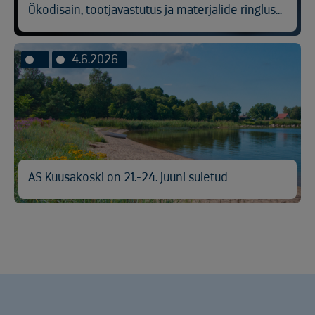
Ökodisain, tootjavastutus ja materjalide ringlussevõtt
4.6.2026
AS Kuusakoski on 21.-24. juuni suletud