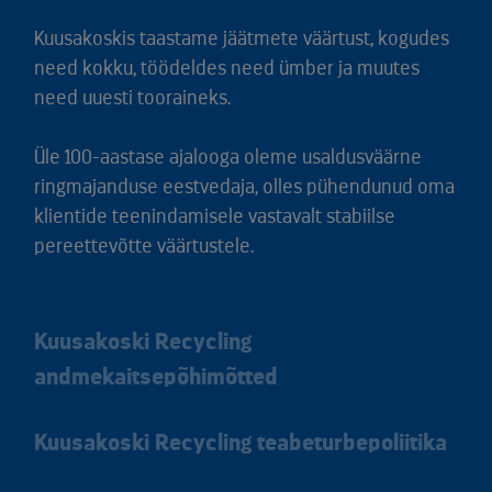
Kuusakoskis taastame jäätmete väärtust, kogudes
need kokku, töödeldes need ümber ja muutes
need uuesti tooraineks.
Üle 100-aastase ajalooga oleme usaldusväärne
ringmajanduse eestvedaja, olles pühendunud oma
klientide teenindamisele vastavalt stabiilse
pereettevõtte väärtustele.
Kuusakoski Recycling
andmekaitsepõhimõtted
Kuusakoski Recycling teabeturbepoliitika