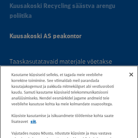
Kuusakoski Recycling säästva arengu
poliitika
Kuusakoski AS peakontor
Taaskasutatavaid materjale võetakse
vastu kõigis meie teeninduspunktides.
Kasutame küpsiseid selleks, et tagada meie veebilehe
Kaardil klõpsates leiate kõigi maakondade
korrektne toimimine. See võimaldab meil parandada
kasutajakogemust ja pakkuda mitmekülgset abi vestlusroboti
teeninduspunktid ja teejuhised.
kaudu. Samuti kasutame küpsiseid telekommunikatsiooni
analüüsimiseks. Nendel eesmärkidel jagame andmeid teie
Postiaadress: Betooni 12, 13816 Tallinn
veebilehe kasutuse kohta ka meie kolmandate osapooltega.
(Eesti)
Küpsiste kasutamise ja isikuandmete töötlemise kohta saate
lisateavet
siit
.
Tasuta lühinumber 13660
Vajutades nuppu Nõustu, nõustute küpsiste ja muu vastava