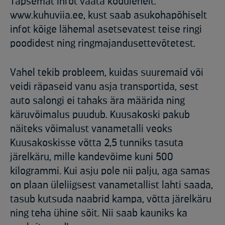
Täpsemat infot vaata kodulehelt:
www.kuhuviia.ee, kust saab asukohapõhiselt
infot kõige lähemal asetsevatest teise ringi
poodidest ning ringmajandusettevõtetest.
Vahel tekib probleem, kuidas suuremaid või
veidi räpaseid vanu asja transportida, sest
auto salongi ei tahaks ära määrida ning
käruvõimalus puudub. Kuusakoski pakub
näiteks võimalust vanametalli veoks
Kuusakoskisse võtta 2,5 tunniks tasuta
järelkäru, mille kandevõime kuni 500
kilogrammi. Kui asju pole nii palju, aga samas
on plaan üleliigsest vanametallist lahti saada,
tasub kutsuda naabrid kampa, võtta järelkäru
ning teha ühine sõit. Nii saab kauniks ka