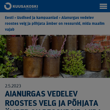
Eesti
>
Uudised ja kampaaniad
>
Aianurgas vedelev
roostes velg ja põhjata ämber on ressursid, mida maailm
vajab
2.5.2023
AIANURGAS VEDELEV
ROOSTES VELG JA PÕHJATA