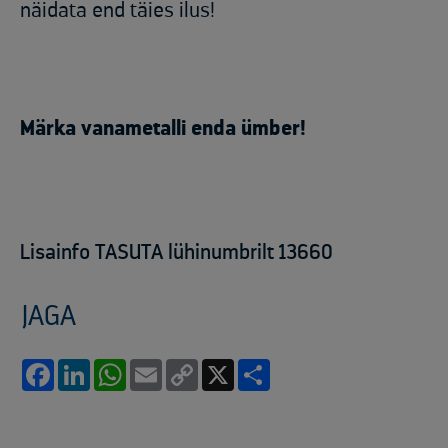
näidata end täies ilus!
Märka vanametalli enda ümber!
Lisainfo TASUTA lühinumbrilt 13660
JAGA
Facebook
LinkedIn
WhatsApp
Email
Copy
X
Share
Link