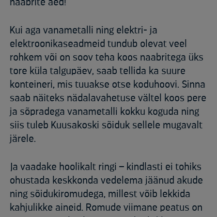
naabrite aed!
Kui aga vanametalli ning elektri- ja
elektroonikaseadmeid tundub olevat veel
rohkem või on soov teha koos naabritega üks
tore küla talgupäev, saab tellida ka suure
konteineri, mis tuuakse otse koduhoovi. Sinna
saab näiteks nädalavahetuse vältel koos pere
ja sõpradega vanametalli kokku koguda ning
siis tuleb Kuusakoski sõiduk sellele mugavalt
järele.
Ja vaadake hoolikalt ringi – kindlasti ei tohiks
ohustada keskkonda vedelema jäänud akude
ning sõidukiromudega, millest võib lekkida
kahjulikke aineid. Romude viimane peatus on