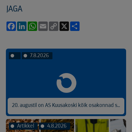
JAGA
Facebook
LinkedIn
WhatsApp
Email
Copy
X
Share
Link
7.8.2026
20. augustil on AS Kuusakoski kõik osakonnad suletud
Artikkel
4.8.2026