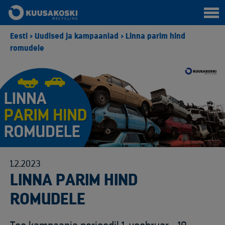
Eesti
>
Uudised ja kampaaniad
>
Linna parim hind
romudele
1.2.2023
LINNA PARIM HIND
ROMUDELE