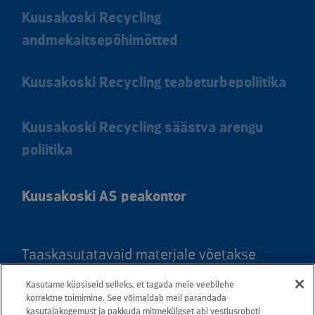
Kuusakoski Recycling
andmekaitsepõhimõtted
Kuusakoski Recycling teabeturbepoliitika
Kuusakoski Recycling säästva arengu
poliitika
Kuusakoski AS peakontor
Taaskasutatavaid materjale võetakse
vastu kõigis meie teeninduspunktides.
Kasutame küpsiseid selleks, et tagada meie veebilehe
Kaardil klõpsates leiate kõigi maakondade
korrektne toimimine. See võimaldab meil parandada
kasutajakogemust ja pakkuda mitmekülgset abi vestlusroboti
teeninduspunktid ja teejuhised.