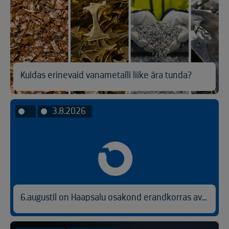
Kuidas erinevaid vanametalli liike ära tunda?
3.8.2026
6.augustil on Haapsalu osakond erandkorras avatud kl 9.00-14.30.