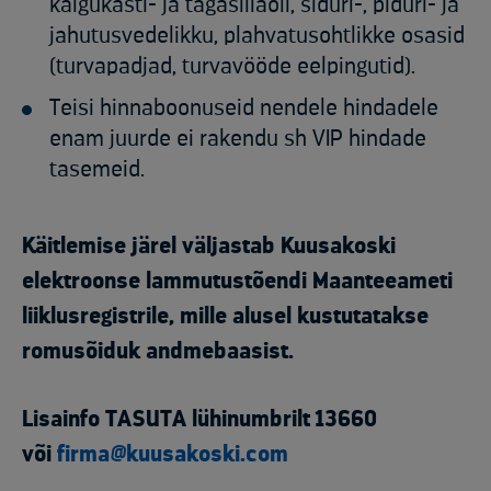
käigukasti- ja tagasillaõli, siduri-, piduri- ja
jahutusvedelikku, plahvatusohtlikke osasid
(turvapadjad, turvavööde eelpingutid).
Teisi hinnaboonuseid nendele hindadele
enam juurde ei rakendu sh VIP hindade
tasemeid.
Käitlemise järel väljastab Kuusakoski
elektroonse lammutustõendi Maanteeameti
liiklusregistrile, mille alusel kustutatakse
romusõiduk andmebaasist.
Lisainfo TASUTA lühinumbrilt 13660
või
firma@kuusakoski.com