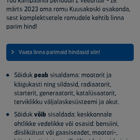
Too kampaania perioodil 1. veebruar - 19.
märts 2023 oma romu Kuusakoski osakonda,
sest komplektsetele romudele kehtib linna
parim hind!
Vaata linna parimaid hindasid siin!
Sõiduk
peab
sisaldama: mootorit ja
käigukasti ning sildasid, radiaatorit,
starterit, generaatorit, katalüsaatorit,
terviklikku väljalaskesüsteemi ja akut.
Sõiduk
võib
sisaldada: keskkonnale
ohtlikke vedelikke või osasid: bensiini,
diislikütust või gaasiseadet, mootori-,