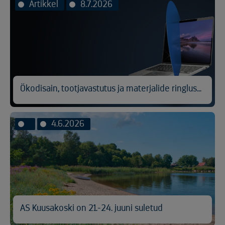
Artikkel
8.7.2026
Ökodisain, tootjavastutus ja materjalide ringlussevõtt
4.6.2026
AS Kuusakoski on 21.-24. juuni suletud