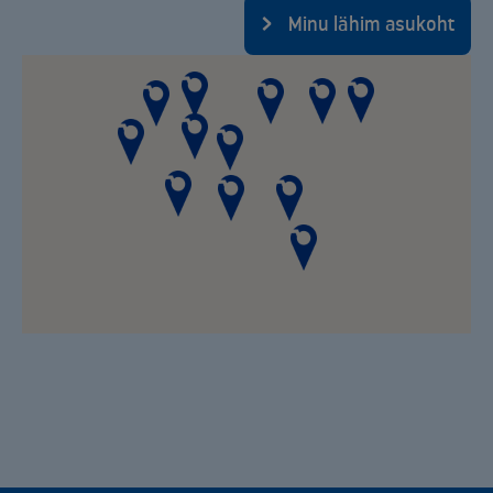
Minu lähim asukoht