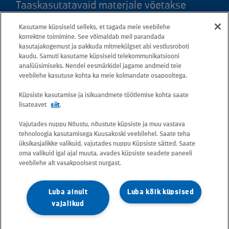
Taaskasutatavaid materjale võetakse
vastu kõigis meie teeninduspunktides.
Kasutame küpsiseid selleks, et tagada meie veebilehe
Kaardil klõpsates leiate kõigi maakondade
korrektne toimimine. See võimaldab meil parandada
teeninduspunktid ja teejuhised.
kasutajakogemust ja pakkuda mitmekülgset abi vestlusroboti
kaudu. Samuti kasutame küpsiseid telekommunikatsiooni
analüüsimiseks. Nendel eesmärkidel jagame andmeid teie
Postiaadress: Betooni 12, 13816 Tallinn
veebilehe kasutuse kohta ka meie kolmandate osapooltega.
(Eesti)
Küpsiste kasutamise ja isikuandmete töötlemise kohta saate
lisateavet
siit
.
Tasuta lühinumber 13660
Vajutades nuppu Nõustu, nõustute küpsiste ja muu vastava
tehnoloogia kasutamisega Kuusakoski veebilehel. Saate teha
Kõik e-posti aadressid on kujul
üksikasjalikke valikuid, vajutades nuppu Küpsiste sätted. Saate
oma valikuid igal ajal muuta, avades küpsiste seadete paneeli
eesnimi.perekonnanimi@kuusakoski.com
veebilehe alt vasakpoolsest nurgast.
(kui kontaktandmetes pole mainitud teisiti).
Luba ainult
Luba kõik küpsised
Konkreetsete tegevuskohtade
vajalikud
kontaktandmete vaatamiseks valige
vastava riigi leht.