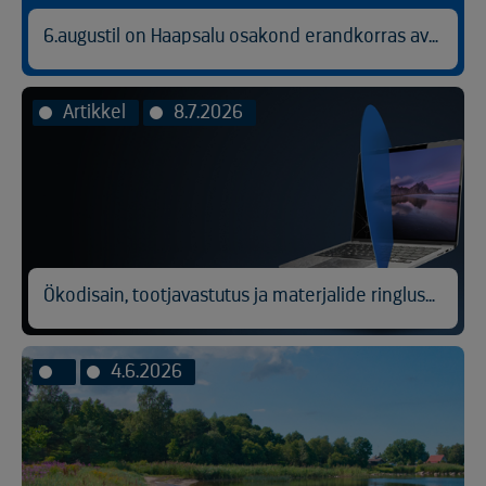
6.augustil on Haapsalu osakond erandkorras avatud kl 9.00-14.30.
Artikkel
8.7.2026
Ökodisain, tootjavastutus ja materjalide ringlussevõtt
4.6.2026