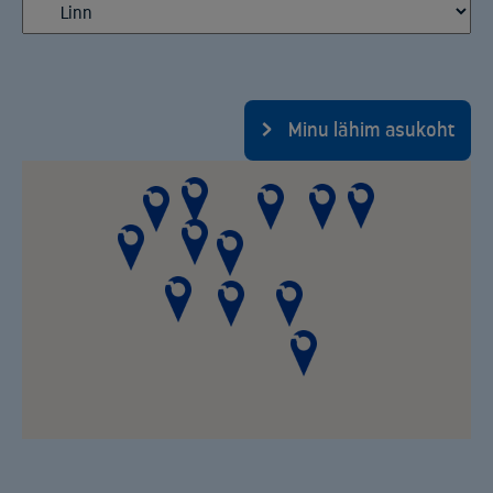
Minu lähim asukoht