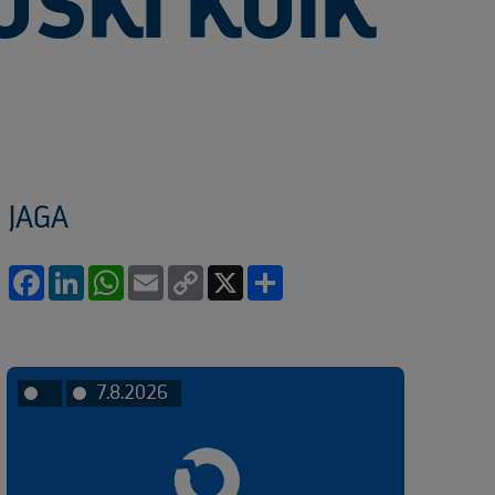
OSKI KÕIK
JAGA
Facebook
LinkedIn
WhatsApp
Email
Copy
X
Share
Link
7.8.2026