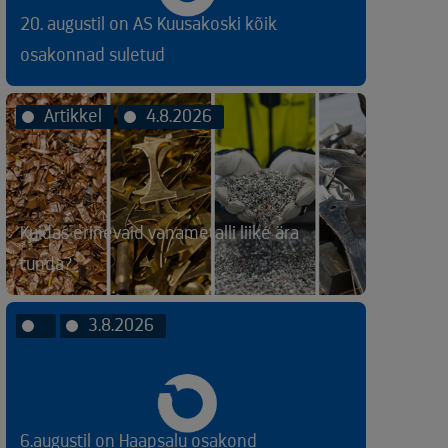
20. augustil on AS Kuusakoski kõik
osakonnad suletud
Artikkel
4.8.2026
Kuidas erinevaid vanametalli liike ära
tunda?
3.8.2026
6.augustil on Haapsalu osakond