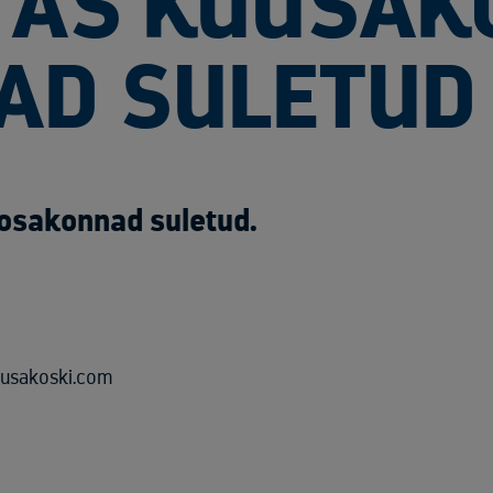
N AS KUUSAK
AD SULETUD
 osakonnad suletud.
uusakoski.com