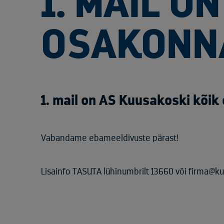
1. MAIL O
OSAKONN
1. mail on AS Kuusakoski kõik
Vabandame ebameeldivuste pärast!
Lisainfo TASUTA lühinumbrilt 13660 või firma@k