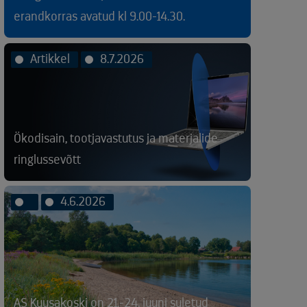
erandkorras avatud kl 9.00-14.30.
Artikkel
8.7.2026
Ökodisain, tootjavastutus ja materjalide
ringlussevõtt
4.6.2026
AS Kuusakoski on 21.-24. juuni suletud