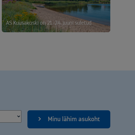
AS Kuusakoski on 21.-24. juuni suletud
Minu lähim asukoht