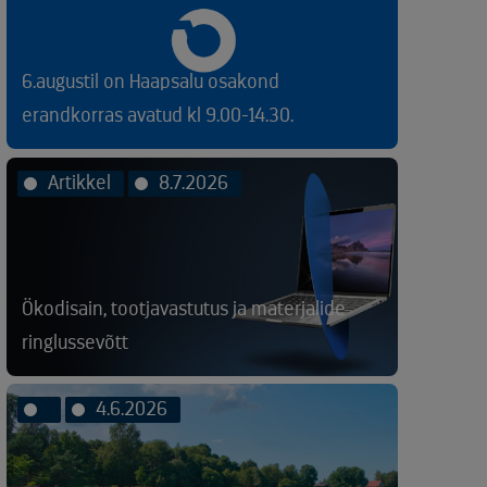
6.augustil on Haapsalu osakond
erandkorras avatud kl 9.00-14.30.
Artikkel
8.7.2026
Ökodisain, tootjavastutus ja materjalide
ringlussevõtt
4.6.2026