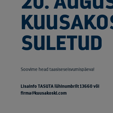
20. AUGUS
KUUSAKOS
SULETUD
Soovime head taasiseseisvumispäeva!
Lisainfo TASUTA lühinumbrilt 13660 või
firma@kuusakoski.com