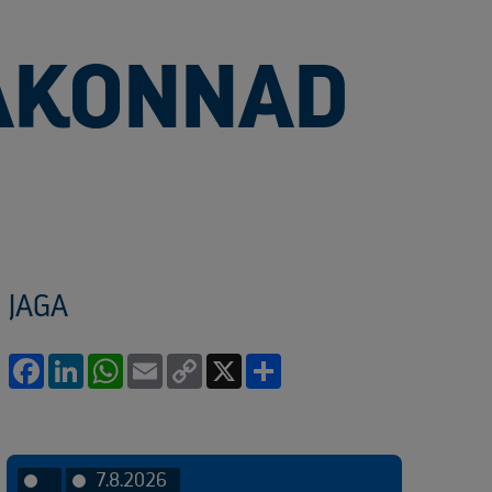
SAKONNAD
JAGA
Facebook
LinkedIn
WhatsApp
Email
Copy
X
Share
Link
7.8.2026