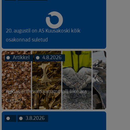
20. augustil on AS Kuusakoski kõik
osakonnad suletud
Artikkel
4.8.2026
Kuidas erinevaid vanametalli liike ära
tunda?
3.8.2026