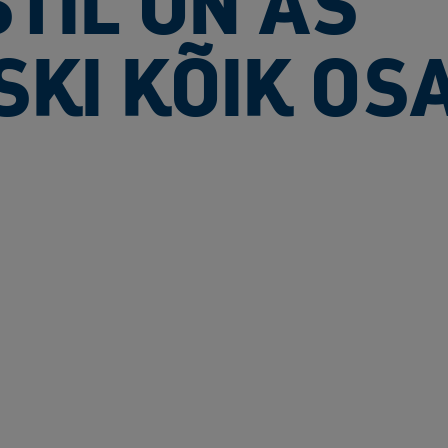
TIL ON AS
KI KÕIK O