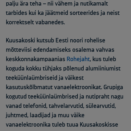
palju ära teha – nii vähem ja nutikamalt
tarbides kui ka jäätmeid sorteerides ja neist
korrektselt vabanedes.
Kuusakoski kutsub Eesti noori rohelise
mõtteviisi edendamiseks osalema vahvas
keskkonnakampaanias
Rohejaht
, kus tuleb
koguda kokku tühjaks põlenud alumiiniumist
teeküünlaümbriseid ja väikest
kasutuskõlbmatut vanaelektroonikat. Grupiga
kogutud teeküünlaümbrised ja nutipraht nagu
vanad telefonid, tahvelarvutid, sülearvutid,
juhtmed, laadijad ja muu väike
vanaelektroonika tuleb tuua Kuusakoskisse