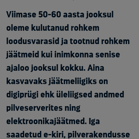
Viimase 50-60 aasta jooksul
oleme kulutanud rohkem
loodusvarasid ja tootnud rohkem
jäätmeid kui inimkonna senise
ajaloo jooksul kokku. Aina
kasvavaks jäätmeliigiks on
digiprügi ehk üleliigsed andmed
pilveserverites ning
elektroonikajäätmed. Iga
saadetud e-kiri, pilverakendusse