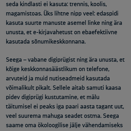
seda kindlasti ei kasuta: trennis, koolis,
magamistoas. Üks lihtne nipp veel: edaspidi
kasuta suurte manuste asemel linke ning ära
unusta, et e-kirjavahetust on ebaefektiivne
kasutada sõnumikeskkonnana.
Seega – vabane digiprügist ning ära unusta, et
kõige keskkonnasäästlikum on telefone,
arvuteid ja muid nutiseadmeid kasutada
võimalikult pikalt. Sellele aitab samuti kaasa
pidev digiprügi kustutamine, et mälu
täitumisel ei peaks iga paari aasta tagant uut,
veel suurema mahuga seadet ostma. Seega
saame oma ökoloogilise jälje vähendamiseks