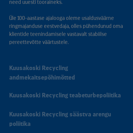
need uuesti tooraineks.
Üle 100-aastase ajalooga oleme usaldusväärne
ringmajanduse eestvedaja, olles pühendunud oma
klientide teenindamisele vastavalt stabiilse
pereettevõtte väärtustele.
Kuusakoski Recycling
andmekaitsepõhimõtted
Kuusakoski Recycling teabeturbepoliitika
Kuusakoski Recycling säästva arengu
poliitika