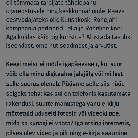
oli tõmmata tarbijate tähelepanu
digireostusele ning keskkonnahoiule. Päeva
eestvedajateks olid Kuusakoski Rohejahi
kampaania partnerid Telia ja Roheline kool.
Aga kuidas käib digikoristus? Alustada tasubki
iseendast, oma nutiseadmest ja arvutist.
Keegi meist ei mõtle igapäevaselt, kui suur
võib olla minu digitaalne jalajälg või millest
selle suurus oleneb. Püüame selle siis nüüd
selgeks teha: kas sul on telefonis kasutamata
rakendusi, suurte manustega vanu e-kirju,
mõttetuid uduseid fotosid või videoklippe,
mida sa kunagi ei vaata? Iga otsing internetis,
pilves olev video ja pilt ning e-kirja saatmine