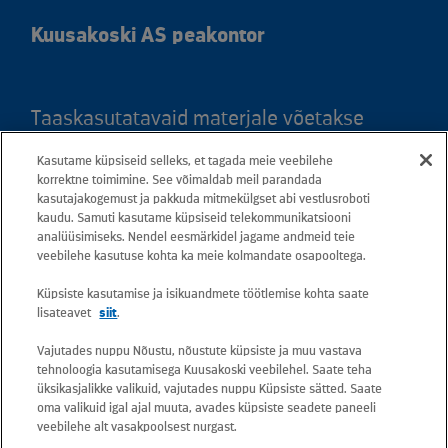
Kuusakoski AS peakontor
Taaskasutatavaid materjale võetakse
vastu kõigis meie teeninduspunktides.
Kasutame küpsiseid selleks, et tagada meie veebilehe
Kaardil klõpsates leiate kõigi maakondade
korrektne toimimine. See võimaldab meil parandada
kasutajakogemust ja pakkuda mitmekülgset abi vestlusroboti
teeninduspunktid ja teejuhised.
kaudu. Samuti kasutame küpsiseid telekommunikatsiooni
analüüsimiseks. Nendel eesmärkidel jagame andmeid teie
Postiaadress: Betooni 12, 13816 Tallinn
veebilehe kasutuse kohta ka meie kolmandate osapooltega.
(Eesti)
Küpsiste kasutamise ja isikuandmete töötlemise kohta saate
lisateavet
siit
.
Tasuta lühinumber 13660
Vajutades nuppu Nõustu, nõustute küpsiste ja muu vastava
tehnoloogia kasutamisega Kuusakoski veebilehel. Saate teha
Kõik e-posti aadressid on kujul
üksikasjalikke valikuid, vajutades nuppu Küpsiste sätted. Saate
oma valikuid igal ajal muuta, avades küpsiste seadete paneeli
eesnimi.perekonnanimi@kuusakoski.com
veebilehe alt vasakpoolsest nurgast.
(kui kontaktandmetes pole mainitud teisiti).