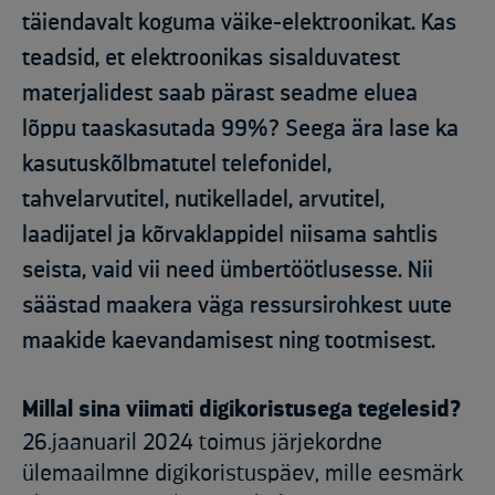
täiendavalt koguma väike-elektroonikat. Kas
teadsid, et elektroonikas sisalduvatest
materjalidest saab pärast seadme eluea
lõppu taaskasutada 99%? Seega ära lase ka
kasutuskõlbmatutel telefonidel,
tahvelarvutitel, nutikelladel, arvutitel,
laadijatel ja kõrvaklappidel niisama sahtlis
seista, vaid vii need ümbertöötlusesse. Nii
säästad maakera väga ressursirohkest uute
maakide kaevandamisest ning tootmisest.
Millal sina viimati digikoristusega tegelesid?
26.jaanuaril 2024 toimus järjekordne
ülemaailmne digikoristuspäev, mille eesmärk