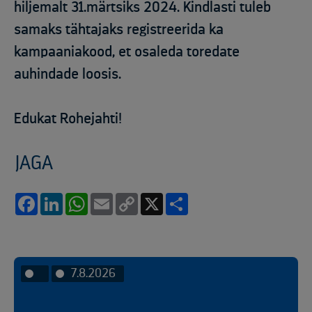
hiljemalt 31.märtsiks 2024. Kindlasti tuleb
samaks tähtajaks registreerida ka
kampaaniakood, et osaleda toredate
auhindade loosis.
Edukat Rohejahti!
JAGA
Facebook
LinkedIn
WhatsApp
Email
Copy
X
Share
Link
7.8.2026