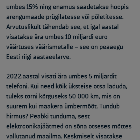
umbes 15% ning enamus saadetakse hoopis
arengumaade prügilatesse või põletitesse.
Arvutuslikult tähendab see, et igal aastal
visatakse ära umbes 10 miljardi euro
väärtuses väärismetalle – see on peaaegu
Eesti riigi aastaeelarve.
2022.aastal visati ära umbes 5 miljardit
telefoni. Kui need kõik üksteise otsa laduda,
tuleks torni kõrguseks 50 000 km, mis on
suurem kui maakera ümbermõõt. Tundub
hirmus? Peabki tunduma, sest
elektroonikajäätmed on sõna otseses mõttes
vallutanud maailma. Keskmiselt visatakse