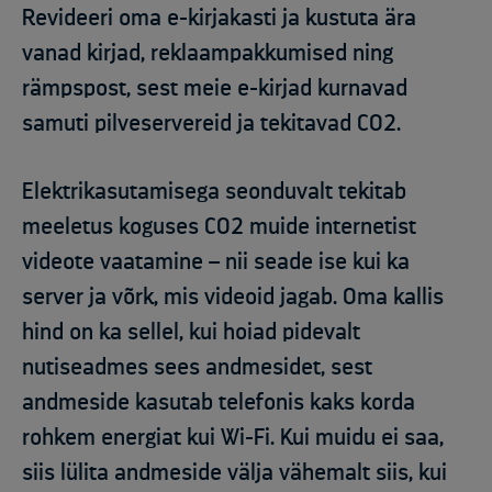
Revideeri oma e-kirjakasti ja kustuta ära
vanad kirjad, reklaampakkumised ning
rämpspost, sest meie e-kirjad kurnavad
samuti pilveservereid ja tekitavad CO2.
Elektrikasutamisega seonduvalt tekitab
meeletus koguses CO2 muide internetist
videote vaatamine – nii seade ise kui ka
server ja võrk, mis videoid jagab. Oma kallis
hind on ka sellel, kui hoiad pidevalt
nutiseadmes sees andmesidet, sest
andmeside kasutab telefonis kaks korda
rohkem energiat kui Wi-Fi. Kui muidu ei saa,
siis lülita andmeside välja vähemalt siis, kui