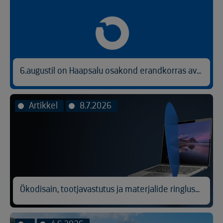
6.augustil on Haapsalu osakond erandkorras avatud kl 9.00-14.30.
Artikkel
8.7.2026
Ökodisain, tootjavastutus ja materjalide ringlussevõtt