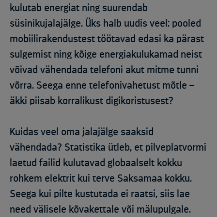
kulutab energiat ning suurendab
süsinikujalajälge. Üks halb uudis veel: pooled
mobiilirakendustest töötavad edasi ka pärast
sulgemist ning kõige energiakulukamad neist
võivad vähendada telefoni akut mitme tunni
võrra. Seega enne telefonivahetust mõtle –
äkki piisab korralikust digikoristusest?
Kuidas veel oma jalajälge saaksid
vähendada? Statistika ütleb, et pilveplatvormi
laetud failid kulutavad globaalselt kokku
rohkem elektrit kui terve Saksamaa kokku.
Seega kui pilte kustutada ei raatsi, siis lae
need välisele kõvakettale või mälupulgale.