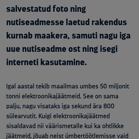
salvestatud foto ning
nutiseadmesse laetud rakendus
kurnab maakera, samuti nagu iga
uue nutiseadme ost ning isegi
interneti kasutamine.
Igal aastal tekib maailmas umbes 50 miljonit
tonni elektroonikajäätmeid. See on sama
palju, nagu visataks iga sekund ära 800
sülearvutit. Kuigi elektroonikajäätmed
sisaldavad nii väärismetalle kui ka ohtlikke
jäätmeid, jõuab neist ümbertöötlemisse vaid