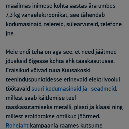
maailmas inimese kohta aastas ära umbes
7,3 kg vanaelektroonikat, see tähendab
kodumasinaid, telereid, sülearvuteid, telefone
jne.
Meie endi teha on aga see, et need jäätmed
jõuaksid õigesse kohta ehk taaskasutusse.
Eraisikud võivad tuua Kuusakoski
teeninduspunktidesse erinevaid elektrivoolul
töötavaid
suuri
kodumasinaid ja -seadmeid
,
millest saab käitlemise teel
taaskasutamiseks metalli, plasti ja klaasi ning
millest eraldatakse ohtlikud jäätmed.
Rohejaht
kampaania raames kutsume