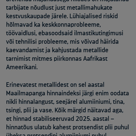
tarbijate nõudlust just metallimahukate
kestvuskaupade järele. Lühiajalised riskid
hõlmavad ka keskkonnaprobleeme,
töövaidlusi, ebasoodsaid ilmastikutingimusi
või tehnilisi probleeme, mis võivad häirida
kaevandamist ja kahjustada metallide
tarnimist mitmes piirkonnas Aafrikast
Ameerikani.
Erinevatest metallidest on sel aastal
Maailmapanga hinnaindeksi järgi enim oodata
nikli hinnalangust, seejärel alumiiniumi, tina,
tsingi, plii ja vase. Kõik märgid näitavad aga,
et hinnad stabiliseeruvad 2025. aastal –
hinnatõus ulatub kahest protsendist plii puhul
üheksa protsendini alumiiniumi puhul.