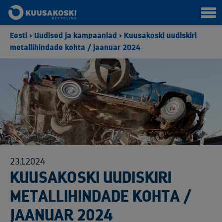
Eesti
>
Uudised ja kampaaniad
>
Kuusakoski uudiskiri
metallihindade kohta / jaanuar 2024
23.1.2024
KUUSAKOSKI UUDISKIRI
METALLIHINDADE KOHTA /
JAANUAR 2024