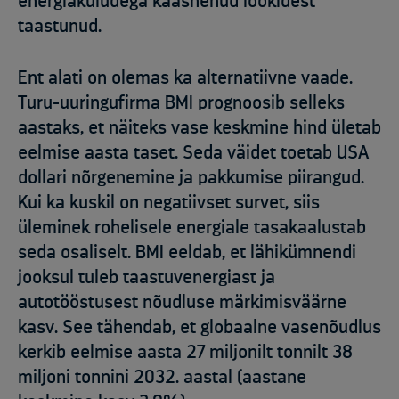
energiakuludega kaasnenud löökidest
taastunud.
Ent alati on olemas ka alternatiivne vaade.
Turu-uuringufirma BMI prognoosib selleks
aastaks, et näiteks vase keskmine hind ületab
eelmise aasta taset. Seda väidet toetab USA
dollari nõrgenemine ja pakkumise piirangud.
Kui ka kuskil on negatiivset survet, siis
üleminek rohelisele energiale tasakaalustab
seda osaliselt. BMI eeldab, et lähikümnendi
jooksul tuleb taastuvenergiast ja
autotööstusest nõudluse märkimisväärne
kasv. See tähendab, et globaalne vasenõudlus
kerkib eelmise aasta 27 miljonilt tonnilt 38
miljoni tonnini 2032. aastal (aastane