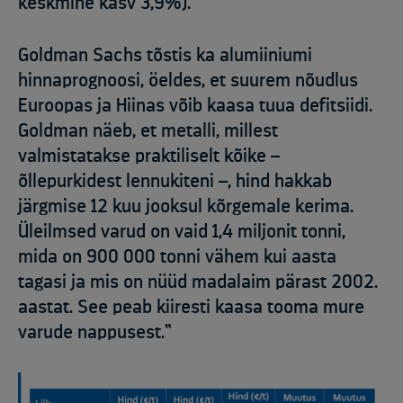
keskmine kasv 3,9%).
Goldman Sachs tõstis ka alumiiniumi
hinnaprognoosi, öeldes, et suurem nõudlus
Euroopas ja Hiinas võib kaasa tuua defitsiidi.
Goldman näeb, et metalli, millest
valmistatakse praktiliselt kõike –
õllepurkidest lennukiteni –, hind hakkab
järgmise 12 kuu jooksul kõrgemale kerima.
Üleilmsed varud on vaid 1,4 miljonit tonni,
mida on 900 000 tonni vähem kui aasta
tagasi ja mis on nüüd madalaim pärast 2002.
aastat. See peab kiiresti kaasa tooma mure
varude nappusest.“