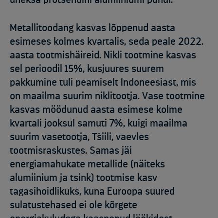
Metallitoodang kasvas lõppenud aasta
esimeses kolmes kvartalis, seda peale 2022.
aasta tootmishäireid. Nikli tootmine kasvas
sel perioodil 15%, kusjuures suurem
pakkumine tuli peamiselt Indoneesiast, mis
on maailma suurim niklitootja. Vase tootmine
kasvas möödunud aasta esimese kolme
kvartali jooksul samuti 7%, kuigi maailma
suurim vasetootja, Tšiili, vaevles
tootmisraskustes. Samas jäi
energiamahukate metallide (näiteks
alumiinium ja tsink) tootmise kasv
tagasihoidlikuks, kuna Euroopa suured
sulatustehased ei ole kõrgete