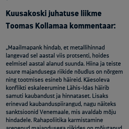
Kuusakoski juhatuse liikme
Toomas Kollamaa kommentaar:
„Maailmapank hindab, et metallihinnad
langevad sel aastal viis protsenti, hoides
eelmisel aastal alanud suunda. Hiina ja teiste
suure majandusega riikide nõudlus on nõrgem
ning tootmises esineb häireid. Käesoleva
konflikti eskaleerumine Lähis-Idas häirib
samuti kaubandust ja hinnataset. Lisaks
erinevad kaubanduspiirangud, nagu näiteks
sanktsioonid Venemaale, mis avaldab mõju
hindadele. Rahapoliitika karmistamine
arenenud majandusega riikides on mõjutanud