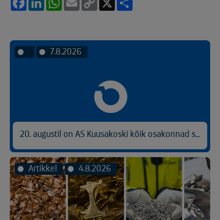
Facebook
LinkedIn
WhatsApp
Email
Copy
X
Share
Link
7.8.2026
20. augustil on AS Kuusakoski kõik osakonnad suletud
Artikkel
4.8.2026