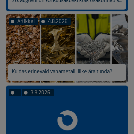
20. augustil on AS Kuusakoski kõik osakonnad suletud
Artikkel
4.8.2026
Kuidas erinevaid vanametalli liike ära tunda?
3.8.2026