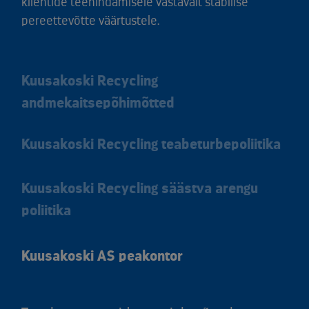
klientide teenindamisele vastavalt stabiilse
pereettevõtte väärtustele.
Kuusakoski Recycling
andmekaitsepõhimõtted
Kuusakoski Recycling teabeturbepoliitika
Kuusakoski Recycling säästva arengu
poliitika
Kuusakoski AS peakontor