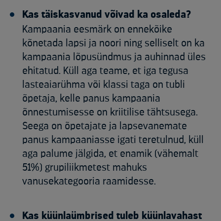
Kas täiskasvanud võivad ka osaleda?
Kampaania eesmärk on ennekõike
kõnetada lapsi ja noori ning selliselt on ka
kampaania lõpusündmus ja auhinnad üles
ehitatud. Küll aga teame, et iga tegusa
lasteaiarühma või klassi taga on tubli
õpetaja, kelle panus kampaania
õnnestumisesse on kriitilise tähtsusega.
Seega on õpetajate ja lapsevanemate
panus kampaaniasse igati teretulnud, küll
aga palume jälgida, et enamik (vähemalt
51%) grupiliikmetest mahuks
vanusekategooria raamidesse.
Kas küünlaümbrised tuleb küünlavahast