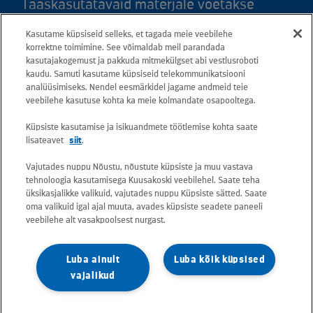
Taaskasutatavaid materjale võetakse
vastu kõigis meie teeninduspunktides.
Kasutame küpsiseid selleks, et tagada meie veebilehe
Kaardil klõpsates leiate kõigi maakondade
korrektne toimimine. See võimaldab meil parandada
kasutajakogemust ja pakkuda mitmekülgset abi vestlusroboti
teeninduspunktid ja teejuhised.
kaudu. Samuti kasutame küpsiseid telekommunikatsiooni
analüüsimiseks. Nendel eesmärkidel jagame andmeid teie
Postiaadress: Betooni 12, 13816 Tallinn
veebilehe kasutuse kohta ka meie kolmandate osapooltega.
(Eesti)
Küpsiste kasutamise ja isikuandmete töötlemise kohta saate
lisateavet
siit
.
Tasuta lühinumber 13660
Vajutades nuppu Nõustu, nõustute küpsiste ja muu vastava
tehnoloogia kasutamisega Kuusakoski veebilehel. Saate teha
Kõik e-posti aadressid on kujul
üksikasjalikke valikuid, vajutades nuppu Küpsiste sätted. Saate
oma valikuid igal ajal muuta, avades küpsiste seadete paneeli
eesnimi.perekonnanimi@kuusakoski.com
veebilehe alt vasakpoolsest nurgast.
(kui kontaktandmetes pole mainitud teisiti).
Luba ainult
Luba kõik küpsised
Konkreetsete tegevuskohtade
vajalikud
kontaktandmete vaatamiseks valige
vastava riigi leht.