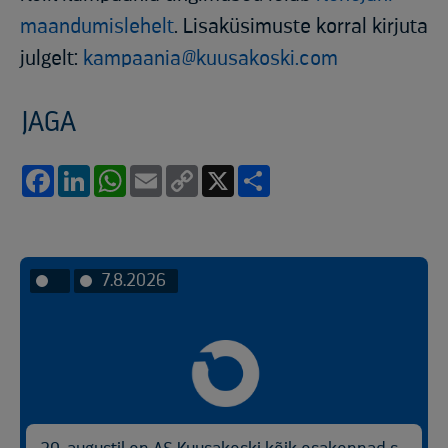
maandumislehelt
.
Lisaküsimuste korral kirjuta
julgelt:
kampaania@kuusakoski.com
JAGA
Facebook
LinkedIn
WhatsApp
Email
Copy
X
Share
Link
7.8.2026