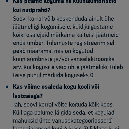
Kas peame koguma nii küünlaümbriseid
kui nutiprahti?
Soovi korral võib keskenduda ainult ühe
jäätmeliigi kogumisele, kuid julgustame
kõiki osalejaid märkama ka teisi jäätmeid
enda ümber. Tulemuste registreerimisel
peab määrama, mis on kogutud
küünlaümbriste ja/või vanaelektroonika
arv. Kui kogusite vaid ühte jäätmeliiki, tuleb
teise puhul märkida koguseks 0.
Kas võime osaleda kogu kooli või
lasteaiaga?
Jah, soovi korral võite koguda kõik koos.
Küll aga palume jälgida seda, et kogujad
mahuksid ühte vanusekategooriasse: 1)
lasteaialapsed kuni 4.klass 2) 5.klass kuni