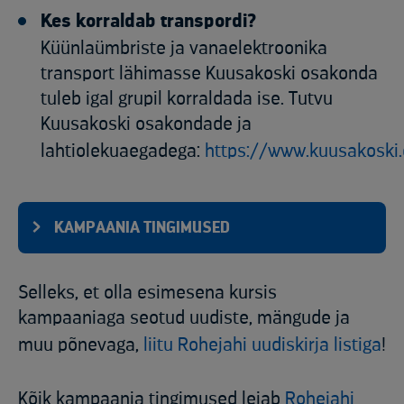
Kes korraldab transpordi?
Küünlaümbriste ja vanaelektroonika
transport lähimasse Kuusakoski osakonda
tuleb igal grupil korraldada ise. Tutvu
Kuusakoski osakondade ja
lahtiolekuaegadega:
https://www.kuusakoski
KAMPAANIA TINGIMUSED
Selleks, et olla esimesena kursis
kampaaniaga seotud uudiste, mängude ja
muu põnevaga,
liitu Rohejahi
uudiskirja listiga
!
Kõik kampaania tingimused leiab
Rohejahi