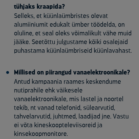
tühjaks kraapida?
Selleks, et küünlaümbristes olevat
alumiiniumit edukalt ümber töödelda, on
oluline, et seal oleks võimalikult vähe muid
jääke. Seetõttu julgustame kõiki osalejaid
puhastama küünlaümbriseid küünlavahast.
Millised on piirangud vanaelektroonikale?
Antud kampaania raames keskendume
nutiprahile ehk väikesele
vanaelektroonikale, mis lastel ja noortel
tekib, nt vanad telefonid, sülearvutid,
tahvelarvutid, juhtmed, laadijad jne. Vastu
ei võta kineskoopteleviisoreid ja
kinsekoopmonitore.