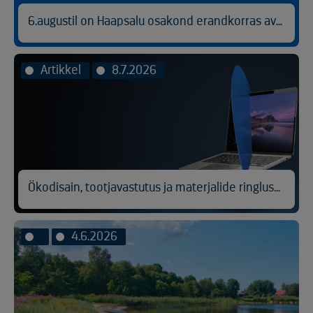
6.augustil on Haapsalu osakond erandkorras avatud kl 9.00-14.30.
Artikkel
8.7.2026
Ökodisain, tootjavastutus ja materjalide ringlussevõtt
4.6.2026