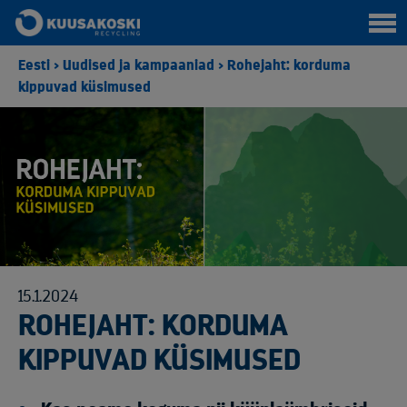
Eesti
>
Uudised ja kampaaniad
>
Rohejaht: korduma
kippuvad küsimused
15.1.2024
ROHEJAHT: KORDUMA
KIPPUVAD KÜSIMUSED