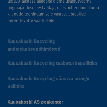
Üle 100-aastase ajalooga oleme usaldusväärne
ringmajanduse eestvedaja, olles pühendunud oma
klientide teenindamisele vastavalt stabiilse
pereettevõtte väärtustele.
Kuusakoski Recycling
andmekaitsepõhimõtted
Kuusakoski Recycling teabeturbepoliitika
Kuusakoski Recycling säästva arengu
poliitika
Kuusakoski AS peakontor