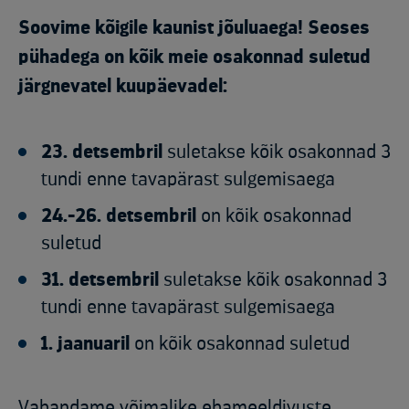
Soovime kõigile kaunist jõuluaega! Seoses
pühadega on kõik meie osakonnad suletud
järgnevatel kuupäevadel:
23. detsembril
suletakse kõik osakonnad 3
tundi enne tavapärast sulgemisaega
24.-26. detsembril
on kõik osakonnad
suletud
31. detsembril
suletakse kõik osakonnad 3
tundi enne tavapärast sulgemisaega
1. jaanuaril
on kõik osakonnad suletud
Vabandame võimalike ebameeldivuste