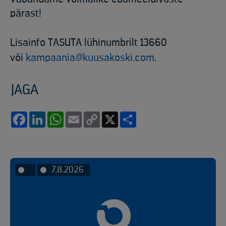
pärast!
Lisainfo TASUTA lühinumbrilt 13660
või
kampaania@kuusakoski.com
.
JAGA
Facebook
LinkedIn
WhatsApp
Email
Copy
X
Share
Link
7.8.2026