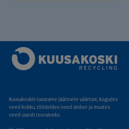
Kuusakoskis taastame jäätmete väärtust, kogudes
need kokku, töödeldes need ümber ja muutes
need uuesti tooraineks.