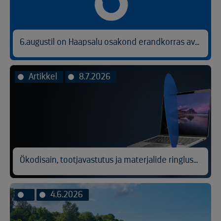
6.augustil on Haapsalu osakond erandkorras avatud kl 9.00-14.30.
Artikkel
8.7.2026
Ökodisain, tootjavastutus ja materjalide ringlussevõtt
4.6.2026