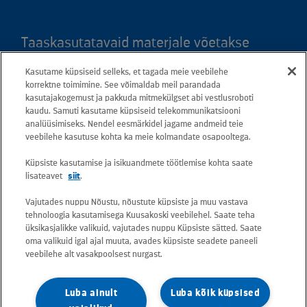
Taaskasutatavaid materjale võetakse
vastu kõigis meie teeninduspunktides.
Kasutame küpsiseid selleks, et tagada meie veebilehe
Kaardil klõpsates leiate kõigi maakondade
korrektne toimimine. See võimaldab meil parandada
teeninduspunktid ja teejuhised.
kasutajakogemust ja pakkuda mitmekülgset abi vestlusroboti
kaudu. Samuti kasutame küpsiseid telekommunikatsiooni
analüüsimiseks. Nendel eesmärkidel jagame andmeid teie
Postiaadress: Betooni 12, 13816 Tallinn
veebilehe kasutuse kohta ka meie kolmandate osapooltega.
(Eesti)
Küpsiste kasutamise ja isikuandmete töötlemise kohta saate
lisateavet
siit
.
Tasuta lühinumber 13660
Vajutades nuppu Nõustu, nõustute küpsiste ja muu vastava
tehnoloogia kasutamisega Kuusakoski veebilehel. Saate teha
Kõik e-posti aadressid on kujul
üksikasjalikke valikuid, vajutades nuppu Küpsiste sätted. Saate
oma valikuid igal ajal muuta, avades küpsiste seadete paneeli
eesnimi.perekonnanimi@kuusakoski.com
veebilehe alt vasakpoolsest nurgast.
(kui kontaktandmetes pole mainitud teisiti).
Luba ainult
Luba kõik küpsised
Konkreetsete tegevuskohtade