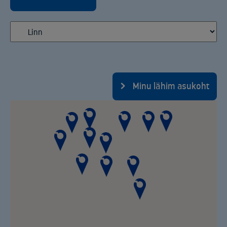
Minu lähim asukoht