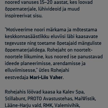
noored vanuses 15–20 aastat, kes loovad
õppematerjale, lühivideoid ja muud
inspireerivat sisu.
"Motiveerime noori märkama ja mõtestama
keskkonnasäästlikku eluviisi läbi kaasavate
tegevuste ning toetame õpetajaid mänguliste
õppematerjalidega. Rohejaht on noortelt-
noortele liikumine, kus noored ise panustavad
ideede planeerimisse, arendamisse ja
elluviimisesse," ütles Rohejahi
eestvedaja
Mari-Liis Vaher
.
Rohejahis löövad kaasa ka Kalev Spa,
Stillabunt, PROTO Avastustehas, MaiWistik,
Lääne-Harju vald, RMK, Valemivihik,