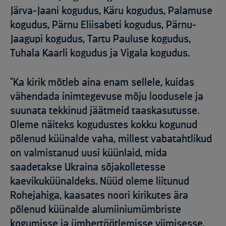
Järva-Jaani kogudus, Käru kogudus, Palamuse
kogudus, Pärnu Eliisabeti kogudus, Pärnu-
Jaagupi kogudus, Tartu Pauluse kogudus,
Tuhala Kaarli kogudus ja Vigala kogudus.
"Ka kirik mõtleb aina enam sellele, kuidas
vähendada inimtegevuse mõju loodusele ja
suunata tekkinud jäätmeid taaskasutusse.
Oleme näiteks kogudustes kokku kogunud
põlenud küünalde vaha, millest vabatahtlikud
on valmistanud uusi küünlaid, mida
saadetakse Ukraina sõjakolletesse
kaevikuküünaldeks. Nüüd oleme liitunud
Rohejahiga, kaasates noori kirikutes ära
põlenud küünalde alumiiniumümbriste
kogumisse ja ümbertöötlemisse viimisesse.