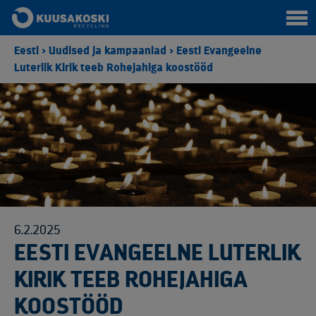
Eesti
>
Uudised ja kampaaniad
>
Eesti Evangeelne
Luterlik Kirik teeb Rohejahiga koostööd
6.2.2025
EESTI EVANGEELNE LUTERLIK
KIRIK TEEB ROHEJAHIGA
KOOSTÖÖD