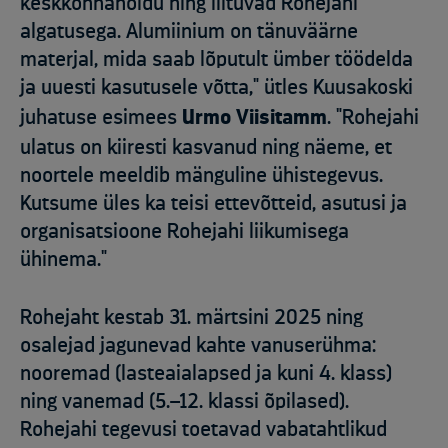
keskkonnahoidu ning liituvad Rohejahi
algatusega. Alumiinium on tänuväärne
materjal, mida saab lõputult ümber töödelda
ja uuesti kasutusele võtta," ütles Kuusakoski
juhatuse esimees
Urmo Viisitamm
. "Rohejahi
ulatus on kiiresti kasvanud ning näeme, et
noortele meeldib mänguline ühistegevus.
Kutsume üles ka teisi ettevõtteid, asutusi ja
organisatsioone Rohejahi liikumisega
ühinema."
Rohejaht kestab 31. märtsini 2025 ning
osalejad jagunevad kahte vanuserühma:
nooremad (lasteaialapsed ja kuni 4. klass)
ning vanemad (5.–12. klassi õpilased).
Rohejahi tegevusi toetavad vabatahtlikud