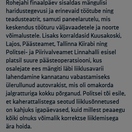
Rohejahi finaalpäev sisaldas mängulisi
haridustegevusi ja erinevaid töötube ning
teadusteatrit, samuti paneelarutelu, mis
keskendus tööturu väljavaadetele ja noorte
võimalustele. Lisaks korraldasid Kuusakoski,
Lajos, Päästeamet, Tallinna Kiirabi ning
Politsei- ja Piirivalveamet Linnahalli esisel
platsil suure päästeoperatsiooni, kus
osalejate ees mängiti läbi liiklusavarii
lahendamine kannatanu vabastamiseks
ülerullunud autovrakist, mis oli omakorda
jalgratturiga kokku põrganud. Politsei tõi esile,
et kaherattalistega seotud liiklusõnnetused
on kahjuks igapäevased, kuid millest peaaegu
kõiki olnuks võimalik korrektse liiklemisega
ära hoida.