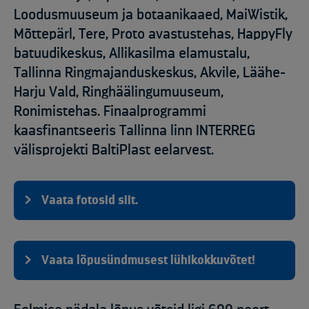
Loodusmuuseum ja botaanikaaed, MaiWistik,
Mõttepärl, Tere, Proto avastustehas, HappyFly
batuudikeskus, Allikasilma elamustalu,
Tallinna Ringmajanduskeskus, Akvile, Läähe-
Harju Vald, Ringhäälingumuuseum,
Ronimistehas. Finaalprogrammi
kaasfinantseeris Tallinna linn INTERREG
välisprojekti BaltiPlast eelarvest.
Vaata fotosid siit.
Vaata lõpusündmusest lühikokkuvõtet!