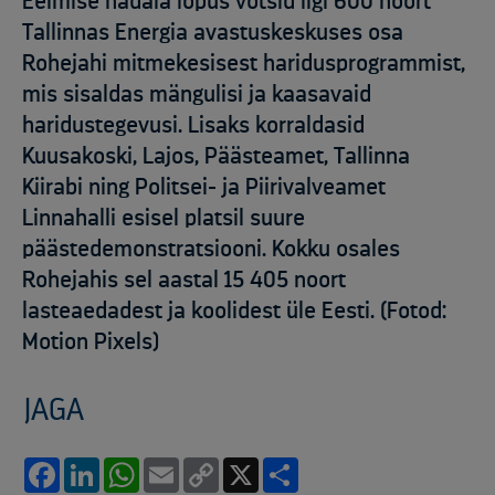
Eelmise nädala lõpus võtsid ligi 600 noort
Tallinnas Energia avastuskeskuses osa
Rohejahi mitmekesisest haridusprogrammist,
mis sisaldas mängulisi ja kaasavaid
haridustegevusi. Lisaks korraldasid
Kuusakoski, Lajos, Päästeamet, Tallinna
Kiirabi ning Politsei- ja Piirivalveamet
Linnahalli esisel platsil suure
päästedemonstratsiooni. Kokku osales
Rohejahis sel aastal 15 405 noort
lasteaedadest ja koolidest üle Eesti. (Fotod:
Motion Pixels)
JAGA
Facebook
LinkedIn
WhatsApp
Email
Copy
X
Share