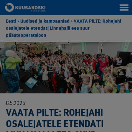
Eesti
>
Uudised ja kampaaniad
>
VAATA PILTE: Rohejahi
osalejatele etendati Linnahalli ees suur
päästeoperatsioon
6.5.2025
VAATA PILTE: ROHEJAHI
OSALEJATELE ETENDATI