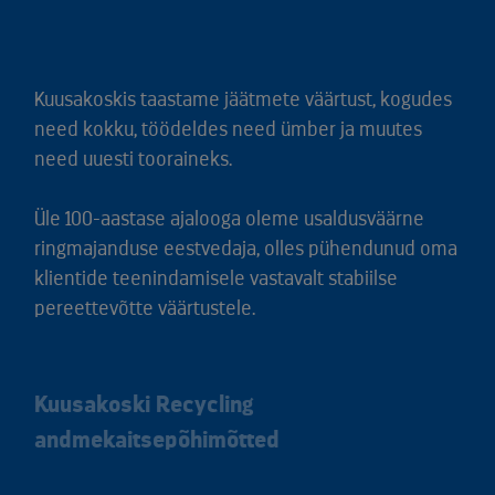
Kuusakoskis taastame jäätmete väärtust, kogudes
need kokku, töödeldes need ümber ja muutes
need uuesti tooraineks.
Üle 100-aastase ajalooga oleme usaldusväärne
ringmajanduse eestvedaja, olles pühendunud oma
klientide teenindamisele vastavalt stabiilse
pereettevõtte väärtustele.
Kuusakoski Recycling
andmekaitsepõhimõtted