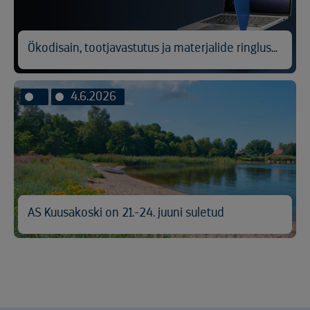
Ökodisain, tootjavastutus ja materjalide ringlussevõtt
4.6.2026
AS Kuusakoski on 21.-24. juuni suletud