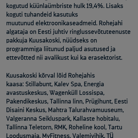
kogutud küünlaümbriste hulk 19,4%. Lisaks
koguti tuhandeid kasutuks
muutunud elektroonikaseadmeid. Rohejahi
algataja on Eesti juhtiv ringlussevõtuteenuste
pakkuja Kuusakoski, nüüdseks on
programmiga liitunud paljud asutused ja
ettevõtted nii avalikust kui ka erasektorist.
Kuusakoski kõrval lõid Rohejahis
kaasa: Stillabunt, Kalev Spa, Energia
avastuskeskus, Wagenküll Lossispa,
Pakendikeskus, Tallinna linn, Prügihunt, Eesti
Disaini Keskus, Mahtra Talurahvamuuseum,
Valgeranna Seikluspark, Kallaste hobitalu,
Tallinna Teletorn, RMK, Roheline kool, Tartu
Loodusmaja, MyFitness, Valemivihik, TÜ