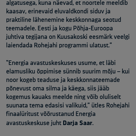
algatusega, kuna näevad, et noortele meeldib
kaasav, erinevaid eluvaldkondi siduv ja
praktiline lähenemine keskkonnaga seotud
teemadele. Eesti ja kogu Põhja-Euroopa
juhtiva tegijana on Kuusakoski eesmärk veelgi
laiendada Rohejahi programmi ulatust.”
“Energia avastuskeskuses usume, et läbi
elamusliku õppimise sünnib suurim mõju – kui
noor kogeb teaduse ja keskkonnateemade
põnevust oma silma ja käega, siis jääb
kogemus kauaks meelde ning võib oluliselt
suunata tema edasisi valikuid,” ütles Rohejahi
finaalüritust võõrustanud Energia
avastuskeskuse juht
Darja Saar
.