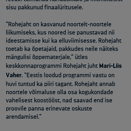
sisu pakkunud finaalüritusele.
“Rohejaht on kasvanud noortelt-noortele
liikumiseks, kus noored ise panustavad nii
ideestamisse kui ka elluviimisesse. Rohejaht
toetab ka õpetajaid, pakkudes neile näiteks
mängulisi õppematerjale,” ütles
keskkonnaprogrammi Rohejaht juht
Mari-Liis
Vaher
. “Eestis loodud programmi vastu on
huvi tuntud ka piiri tagant. Rohejaht annab
noortele võimaluse olla osa kogukondade
vahelisest koostööst, nad saavad end ise
proovile panna erinevate oskuste
arendamisel.”