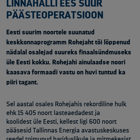
LINNAHALLI EES SUUR
PÄÄSTEOPERATSIOON
Eesti suurim noortele suunatud
keskkonnaprogramm Rohejaht tõi lõppenud
nädalal osalejad suureks finaalsündmuseks
üle Eesti kokku. Rohejahi ainulaadse noori
kaasava formaadi vastu on huvi tuntud ka
piiri tagant.
Sel aastal osales Rohejahis rekordiline hulk
ehk 15 405 noort lasteaedadest ja
koolidest üle Eesti, kellest ligi 600 noort
pääsesid Tallinnas Energia avastuskeskuses
reedel toimunud hariduslikule ja mitmekesist