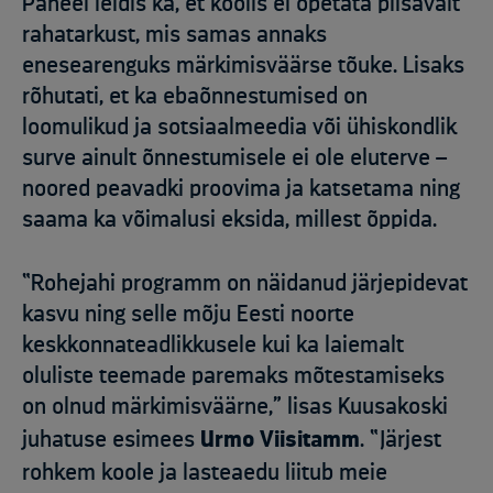
Paneel leidis ka, et koolis ei õpetata piisavalt
rahatarkust, mis samas annaks
enesearenguks märkimisväärse tõuke. Lisaks
rõhutati, et ka ebaõnnestumised on
loomulikud ja sotsiaalmeedia või ühiskondlik
surve ainult õnnestumisele ei ole eluterve –
noored peavadki proovima ja katsetama ning
saama ka võimalusi eksida, millest õppida.
“Rohejahi programm on näidanud järjepidevat
kasvu ning selle mõju Eesti noorte
keskkonnateadlikkusele kui ka laiemalt
oluliste teemade paremaks mõtestamiseks
on olnud märkimisväärne,” lisas Kuusakoski
juhatuse esimees
Urmo Viisitamm
. “Järjest
rohkem koole ja lasteaedu liitub meie