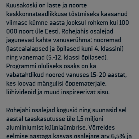
Kuusakoski on laste ja noorte
keskkonnateadlikkuse tõstmiseks kaasanud
viimase kümne aasta jooksul rohkem kui 100
000 noort üle Eesti. Rohejahis osalejad
jagunevad kahte vanuserühma: nooremad
(lasteaialapsed ja õpilased kuni 4. klassini)
ning vanemad (5.-12. klassi õpilased).
Programmi oluliseks osaks on ka
vabatahtlikud noored vanuses 15-20 aastat,
kes loovad mängulisi õppematerjale,
lühivideoid ja muud inspireerivat sisu.
Rohejahi osalejad kogusid ning suunasid sel
aastal taaskasutusse üle 1,5 miljoni
alumiiniumist küünlaümbrise. Võrreldes
eelmise aastaga kasvas osalejate arv 6,5% ja