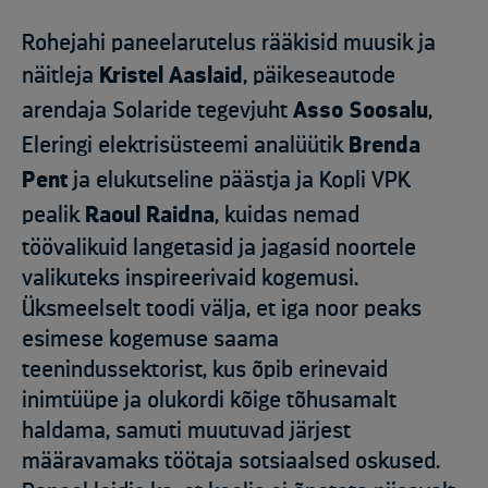
Rohejahi paneelarutelus rääkisid muusik ja
näitleja
Kristel Aaslaid
, päikeseautode
arendaja Solaride tegevjuht
Asso Soosalu
,
Eleringi elektrisüsteemi analüütik
Brenda
Pent
ja elukutseline päästja ja Kopli VPK
pealik
Raoul Raidna
, kuidas nemad
töövalikuid langetasid ja jagasid noortele
valikuteks inspireerivaid kogemusi.
Üksmeelselt toodi välja, et iga noor peaks
esimese kogemuse saama
teenindussektorist, kus õpib erinevaid
inimtüüpe ja olukordi kõige tõhusamalt
haldama, samuti muutuvad järjest
määravamaks töötaja sotsiaalsed oskused.