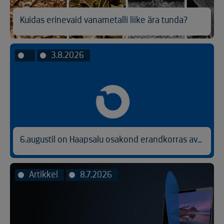
Kuidas erinevaid vanametalli liike ära tunda?
3.8.2026
6.augustil on Haapsalu osakond erandkorras avatud kl 9.00-14.30.
Artikkel
8.7.2026