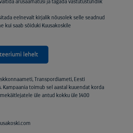
ältida arusaamatusi ja tagada vastutustundlik
itada eelnevalt kirjalik nõusolek selle seadnud
enne kui saab sõiduki Kuusakoskile
eeriumi lehelt
skkonnaameti, Transpordiameti, Eesti
s. Kampaania toimub sel aastal kuuendat korda
ekäitlejatele üle antud kokku üle 1400
uusakoski.com