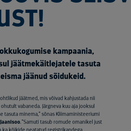
UST!
 kokkukogumise kampaania,
sul jäätmekäitlejatele tasuta
seisma jäänud sõidukeid.
ohtlikud jäätmed, mis võivad kahjustada nii
s ohutult vabaneda. Järgneva kuu aja jooksul
e tasuta minema,“ sõnas Kliimaministeeriumi
 Jaanisoo
. “Samuti tasub romude omanikel just
b ka kõikide peatatud registrikandega