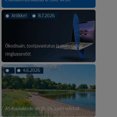
Artikkel
8.7.2026
Ökodisain, tootjavastutus ja materjalide
ringlussevõtt
4.6.2026
AS Kuusakoski on 21.-24. juuni suletud