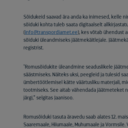
Sõidukeid saavad ära anda ka inimesed, kelle ni
sõiduki kohta tuleb saata digitaalselt allkirjasta
(
info@transpordiamet.ee
), kes võtab ühendust 
sõiduki üleandmiseks jäätmekäitlejale. Jäätmekäi
registrist.
"Romusõidukite üleandmine seaduslikele jäätmek
säästmiseks. Näiteks uksi, peegleid ja tulesid 
ümbertöötlemisel kätte väärtusliku materjali, m
tootmiseks. See aitab vähendada jäätmeteket nin
järgi,” selgitas Jaanisoo.
Romusõiduki tasuta äravedu saab alates 12. maist 
Saaremaale, Hiiumaale, Muhumaale ja Vormsile. V