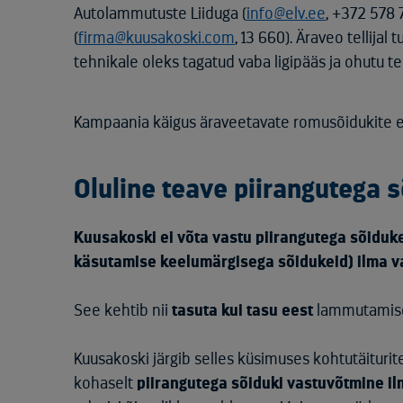
Autolammutuste Liiduga (
info@elv.ee
, +372 578 
(
firma@kuusakoski.com
, 13 660). Äraveo tellijal
tehnikale oleks tagatud vaba ligipääs ja ohutu
Kampaania käigus äraveetavate romusõidukite e
Oluline teave piirangutega 
Kuusakoski ei võta vastu piirangutega sõidukei
käsutamise keelumärgisega sõidukeid) ilma va
See kehtib nii
tasuta kui tasu eest
lammutamise
Kuusakoski järgib selles küsimuses kohtutäiturite
kohaselt
piirangutega sõiduki vastuvõtmine il