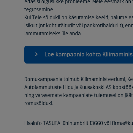
edasisi õiguslikke probleeme. Meie eesmärk on v
tegutsemine.
Kui Teie sõidukil on käsutamise keeld, palume es
isikult (nt kohtutäiturilt või pankrotihaldurilt), 
lammutamiseks üle anda.
Loe kampaania kohta Kliimaminist
Romukampaania toimub Kliimaministeeriumi, Ke
Autolammutuste Liidu ja Kuusakoski AS koostöö
ning varasemate kampaaniate tulemusel on jäätm
romusõiduki.
Lisainfo TASUTA lühinumbrilt 13660 või firma@k