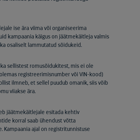
ejale ise ära viima või organiseerima
uid kampaania käigus on jäätmekäitleja valmis
a ka osaliselt lammutatud sõidukeid.
 sellistest romusõidukitest, mis ei ole
da (olemas registreerimisnumber või VIN-kood)
ist ilmneb, et sellel puudub omanik, siis võib
mu viiakse ära.
leb jäätmekäitlejale esitada kehtiv
tide korral saab ühendust võtta
 Kampaania ajal on registritunnistuse