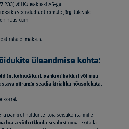
77 233) või Kuusakoski AS-ga
 tuleks ka veenduda, et romule järgi tulevale
 teenindusruum.
est raha ei maksta.
sõidukite üleandmise kohta:
d (nt kohtutäituri, pankrotihalduri või muu
stava piirangu seadja kirjaliku nõusolekuta.
 korral.
 ja pankrotihaldurite koja seisukohta, mille
ma loata võib rikkuda seadust
ning tekitada