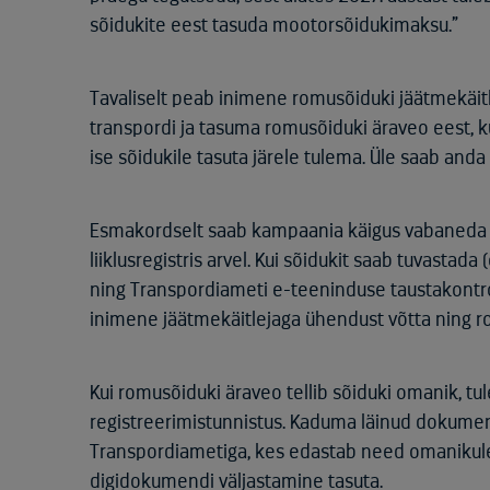
sõidukite eest tasuda mootorsõidukimaksu.”
Tavaliselt peab inimene romusõiduki jäätmekäitl
transpordi ja tasuma romusõiduki äraveo eest, k
ise sõidukile tasuta järele tulema. Üle saab and
Esmakordselt saab kampaania käigus vabaneda ka
liiklusregistris arvel. Kui sõidukit saab tuvasta
ning Transpordiameti e-teeninduse taustakontroll
inimene jäätmekäitlejaga ühendust võtta ning ro
Kui romusõiduki äraveo tellib sõiduki omanik, tu
registreerimistunnistus. Kaduma läinud dokumen
Transpordiametiga, kes edastab need omanikule.
digidokumendi väljastamine tasuta.