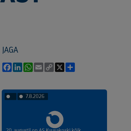
JAGA
Facebook
LinkedIn
WhatsApp
Email
Copy
X
Share
Link
7.8.2026
20. augustil on AS Kuusakoski kõik