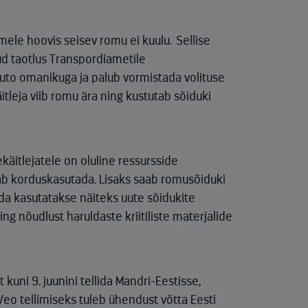
mele hoovis seisev romu ei kuulu. Sellise
tud taotlus Transpordiametile
auto omanikuga ja palub vormistada volituse
tleja viib romu ära ning kustutab sõiduki
äitlejatele on oluline ressursside
saab korduskasutada. Lisaks saab romusõiduki
ida kasutatakse näiteks uute sõidukite
g nõudlust haruldaste kriitiliste materjalide
kuni 9. juunini tellida Mandri-Eestisse,
eo tellimiseks tuleb ühendust võtta Eesti