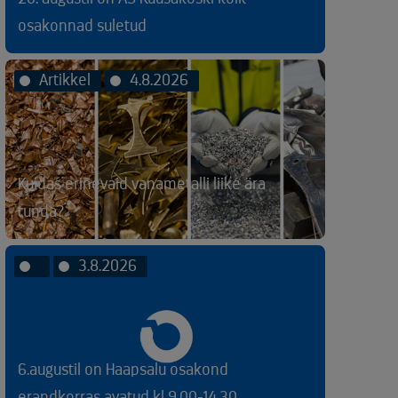
osakonnad suletud
Artikkel
4.8.2026
Kuidas erinevaid vanametalli liike ära
tunda?
3.8.2026
6.augustil on Haapsalu osakond
erandkorras avatud kl 9.00-14.30.