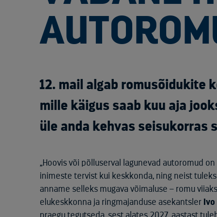
AUTOROM
12. mail algab romusõidukite
mille käigus saab kuu aja jook
üle anda kehvas seisukorras 
„Hoovis või põlluserval lagunevad autoromud on 
inimeste tervist kui keskkonda, ning neist tulek
anname selleks mugava võimaluse – romu viiaks
elukeskkonna ja ringmajanduse asekantsler
Ivo
praegu tegutseda, sest alates 2027. aastast tule