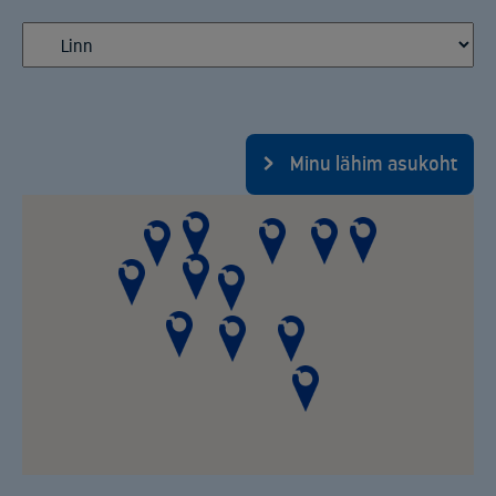
Minu lähim asukoht