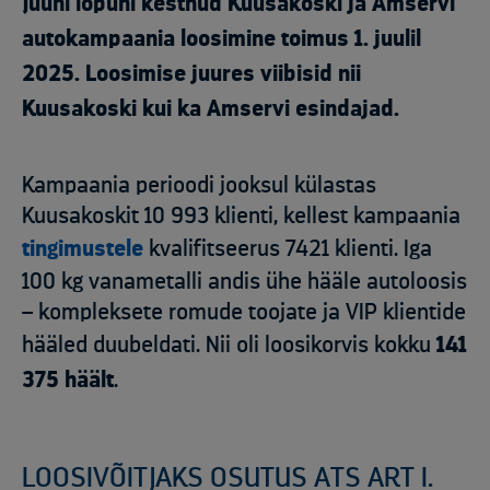
Juuni lõpuni kestnud Kuusakoski ja Amservi
autokampaania loosimine toimus 1. juulil
2025. Loosimise juures viibisid nii
Kuusakoski kui ka Amservi esindajad.
Kampaania perioodi jooksul külastas
Kuusakoskit 10 993 klienti, kellest kampaania
tingimustele
kvalifitseerus 7421 klienti. Iga
100 kg vanametalli andis ühe hääle autoloosis
– kompleksete romude toojate ja VIP klientide
hääled duubeldati. Nii oli loosikorvis kokku
141
375 häält
.
LOOSIVÕITJAKS OSUTUS ATS ART I.