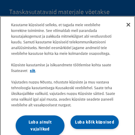
Taaskasutatavaid materjale võetakse
vastu kõigis meie teeninduspunktides.
Kasutame küpsiseid selleks, et tagada meie veebilehe
Kaardil klõpsates leiate kõigi maakondade
korrektne toimimine. See võimaldab meil parandada
kasutajakogemust ja pakkuda mitmekülgset abi vestlusroboti
teeninduspunktid ja teejuhised.
kaudu. Samuti kasutame küpsiseid telekommunikatsiooni
analüüsimiseks. Nendel eesmärkidel jagame andmeid teie
Postiaadress: Betooni 12, 13816 Tallinn
veebilehe kasutuse kohta ka meie kolmandate osapooltega.
(Eesti)
Küpsiste kasutamise ja isikuandmete töötlemise kohta saate
lisateavet
siit
.
Tasuta lühinumber 13660
Vajutades nuppu Nõustu, nõustute küpsiste ja muu vastava
tehnoloogia kasutamisega Kuusakoski veebilehel. Saate teha
Kõik e-posti aadressid on kujul
üksikasjalikke valikuid, vajutades nuppu Küpsiste sätted. Saate
oma valikuid igal ajal muuta, avades küpsiste seadete paneeli
eesnimi.perekonnanimi@kuusakoski.com
veebilehe alt vasakpoolsest nurgast.
(kui kontaktandmetes pole mainitud teisiti).
Luba ainult
Luba kõik küpsised
Konkreetsete tegevuskohtade
vajalikud