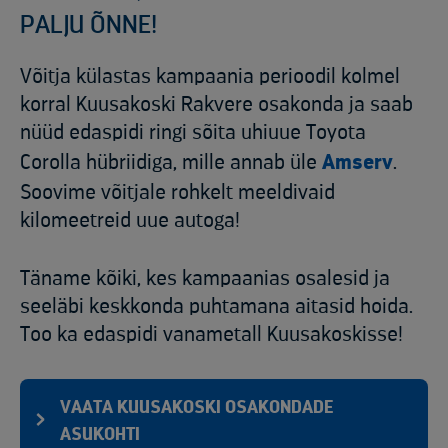
PALJU ÕNNE!
Võitja külastas kampaania perioodil kolmel
korral Kuusakoski Rakvere osakonda ja saab
nüüd edaspidi ringi sõita uhiuue Toyota
Corolla hübriidiga, mille annab üle
Amserv
.
Soovime võitjale rohkelt meeldivaid
kilomeetreid uue autoga!
Täname kõiki, kes kampaanias osalesid ja
seeläbi keskkonda puhtamana aitasid hoida.
Too ka edaspidi vanametall Kuusakoskisse!
VAATA KUUSAKOSKI OSAKONDADE
ASUKOHTI