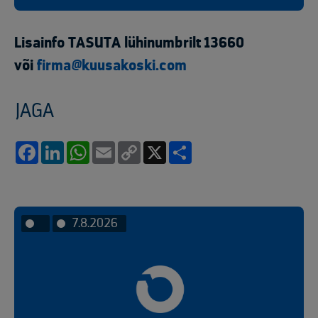
Lisainfo TASUTA lühinumbrilt 13660
või
firma@kuusakoski.com
JAGA
Facebook
LinkedIn
WhatsApp
Email
Copy
X
Share
Link
7.8.2026