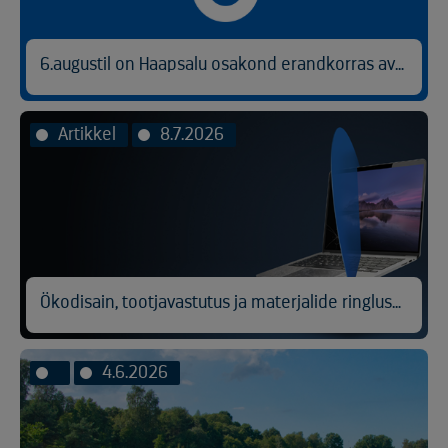
6.augustil on Haapsalu osakond erandkorras avatud kl 9.00-14.30.
Artikkel
8.7.2026
Ökodisain, tootjavastutus ja materjalide ringlussevõtt
4.6.2026