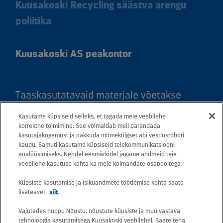
Kuusakoski Recycling säästva arengu
poliitika
Kuusakoski AS peakontor
Taaskasutatavaid materjale võetakse
vastu kõigis meie teeninduspunktides.
Kasutame küpsiseid selleks, et tagada meie veebilehe
Kaardil klõpsates leiate kõigi maakondade
korrektne toimimine. See võimaldab meil parandada
kasutajakogemust ja pakkuda mitmekülgset abi vestlusroboti
teeninduspunktid ja teejuhised.
kaudu. Samuti kasutame küpsiseid telekommunikatsiooni
analüüsimiseks. Nendel eesmärkidel jagame andmeid teie
Postiaadress: Betooni 12, 13816 Tallinn
veebilehe kasutuse kohta ka meie kolmandate osapooltega.
(Eesti)
Küpsiste kasutamise ja isikuandmete töötlemise kohta saate
lisateavet
siit
.
Tasuta lühinumber 13660
Vajutades nuppu Nõustu, nõustute küpsiste ja muu vastava
tehnoloogia kasutamisega Kuusakoski veebilehel. Saate teha