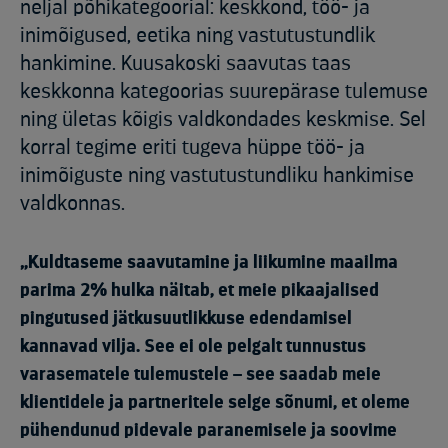
neljal põhikategoorial: keskkond, töö- ja
inimõigused, eetika ning vastutustundlik
hankimine. Kuusakoski saavutas taas
keskkonna kategoorias suurepärase tulemuse
ning ületas kõigis valdkondades keskmise. Sel
korral tegime eriti tugeva hüppe töö- ja
inimõiguste ning vastutustundliku hankimise
valdkonnas.
„Kuldtaseme saavutamine ja liikumine maailma
parima 2% hulka näitab, et meie pikaajalised
pingutused jätkusuutlikkuse edendamisel
kannavad vilja. See ei ole pelgalt tunnustus
varasematele tulemustele – see saadab meie
klientidele ja partneritele selge sõnumi, et oleme
pühendunud pidevale paranemisele ja soovime