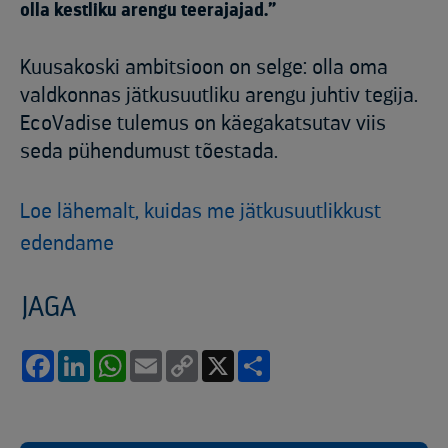
olla kestliku arengu teerajajad.”
Kuusakoski ambitsioon on selge: olla oma
valdkonnas jätkusuutliku arengu juhtiv tegija.
EcoVadise tulemus on käegakatsutav viis
seda pühendumust tõestada.
Loe lähemalt, kuidas me jätkusuutlikkust
edendame
JAGA
Facebook
LinkedIn
WhatsApp
Email
Copy
X
Share
Link