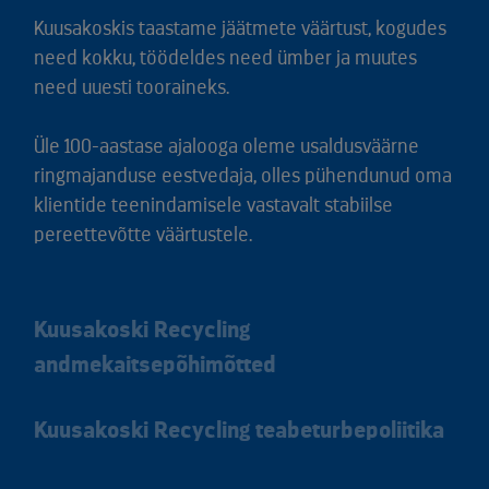
Kuusakoskis taastame jäätmete väärtust, kogudes
need kokku, töödeldes need ümber ja muutes
need uuesti tooraineks.
Üle 100-aastase ajalooga oleme usaldusväärne
ringmajanduse eestvedaja, olles pühendunud oma
klientide teenindamisele vastavalt stabiilse
pereettevõtte väärtustele.
Kuusakoski Recycling
andmekaitsepõhimõtted
Kuusakoski Recycling teabeturbepoliitika