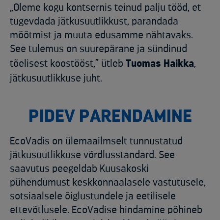
„Oleme kogu kontsernis teinud palju tööd, et
tugevdada jätkusuutlikkust, parandada
mõõtmist ja muuta edusamme nähtavaks.
See tulemus on suurepärane ja sündinud
tõelisest koostööst,” ütleb
Tuomas Haikka
,
jätkusuutlikkuse juht.
PIDEV PARENDAMINE
EcoVadis on ülemaailmselt tunnustatud
jätkusuutlikkuse võrdlusstandard. See
saavutus peegeldab Kuusakoski
pühendumust keskkonnaalasele vastutusele,
sotsiaalsele õiglustundele ja eetilisele
ettevõtlusele. EcoVadise hindamine põhineb