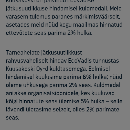
Kuusakoski on pälvinud EcoVadise
jätkusuutlikkuse hindamisel kuldmedali. Meie
varasem tulemus paranes märkimisväärselt,
asetades meid nüüd kogu maailmas hinnatud
ettevõtete seas parima 2% hulka.
Tarneahelate jätkusuutlikkust
rahvusvaheliselt hindav EcoVadis tunnustas
Kuusakoski Oy-d kuldtasemega. Eelmisel
hindamisel kuulusime parima 6% hulka; nüüd
oleme uhkusega parima 2% seas. Kuldmedal
antakse organisatsioonidele, kes kuuluvad
kõigi hinnatute seas ülemise 5% hulka – selle
lävendi ületasime selgelt, olles 2% parimate
seas.