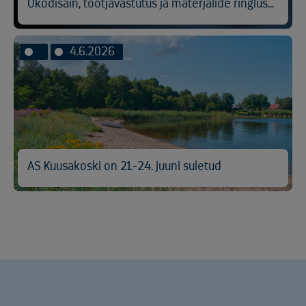
Ökodisain, tootjavastutus ja materjalide ringlussevõtt
4.6.2026
AS Kuusakoski on 21.-24. juuni suletud