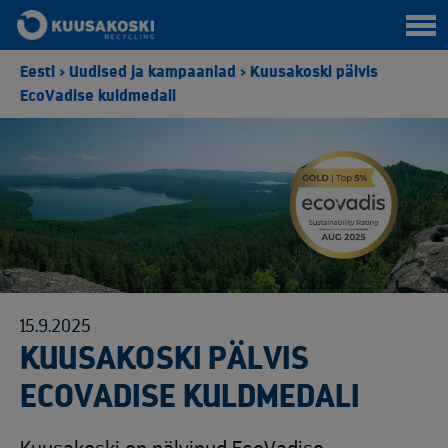
Eesti
>
Uudised ja kampaaniad
>
Kuusakoski pälvis
EcoVadise kuldmedali
15.9.2025
KUUSAKOSKI PÄLVIS
ECOVADISE KULDMEDALI