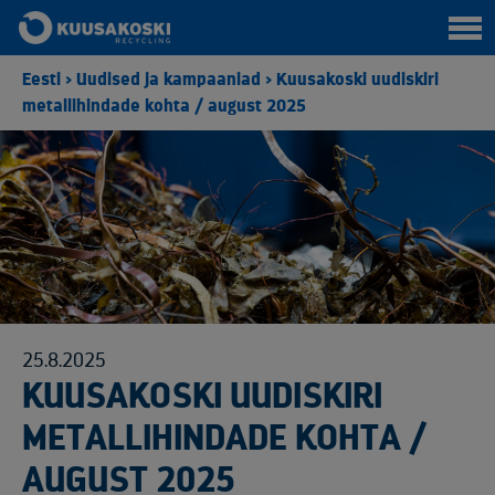
Eesti
>
Uudised ja kampaaniad
>
Kuusakoski uudiskiri
metallihindade kohta / august 2025
25.8.2025
KUUSAKOSKI UUDISKIRI
METALLIHINDADE KOHTA /
AUGUST 2025