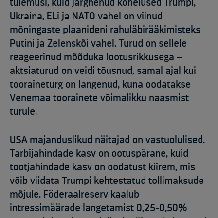
tulemusi, kuid järgnenud kõnelused Trumpi,
Ukraina, ELi ja NATO vahel on viinud
mõningaste plaanideni rahuläbirääkimisteks
Putini ja Zelenskõi vahel. Turud on sellele
reageerinud mõõduka lootusrikkusega –
aktsiaturud on veidi tõusnud, samal ajal kui
tooraineturg on langenud, kuna oodatakse
Venemaa toorainete võimalikku naasmist
turule.
USA majanduslikud näitajad on vastuolulised.
Tarbijahindade kasv on ootuspärane, kuid
tootjahindade kasv on oodatust kiirem, mis
võib viidata Trumpi kehtestatud tollimaksude
mõjule. Föderaalreserv kaalub
intressimäärade langetamist 0,25-0,50%