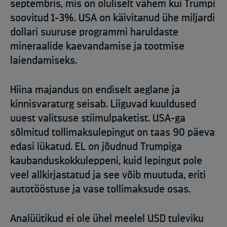
septembris, mis on oluliselt vähem kui Trumpi
soovitud 1-3%. USA on käivitanud ühe miljardi
dollari suuruse programmi haruldaste
mineraalide kaevandamise ja tootmise
laiendamiseks.
Hiina majandus on endiselt aeglane ja
kinnisvaraturg seisab. Liiguvad kuuldused
uuest valitsuse stiimulpaketist. USA-ga
sõlmitud tollimaksulepingut on taas 90 päeva
edasi lükatud. EL on jõudnud Trumpiga
kaubanduskokkuleppeni, kuid lepingut pole
veel allkirjastatud ja see võib muutuda, eriti
autotööstuse ja vase tollimaksude osas.
Analüütikud ei ole ühel meelel USD tuleviku