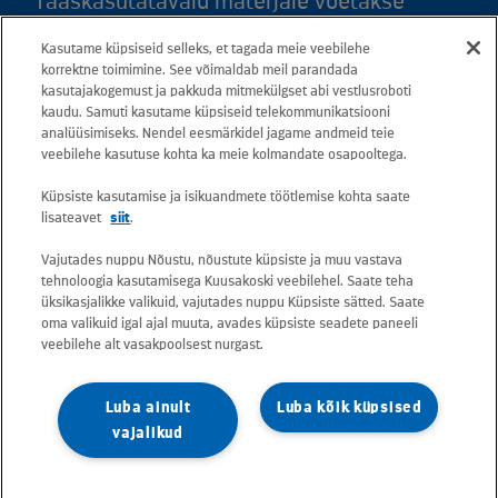
Taaskasutatavaid materjale võetakse
vastu kõigis meie teeninduspunktides.
Kasutame küpsiseid selleks, et tagada meie veebilehe
Kaardil klõpsates leiate kõigi maakondade
korrektne toimimine. See võimaldab meil parandada
teeninduspunktid ja teejuhised.
kasutajakogemust ja pakkuda mitmekülgset abi vestlusroboti
kaudu. Samuti kasutame küpsiseid telekommunikatsiooni
analüüsimiseks. Nendel eesmärkidel jagame andmeid teie
Postiaadress: Betooni 12, 13816 Tallinn
veebilehe kasutuse kohta ka meie kolmandate osapooltega.
(Eesti)
Küpsiste kasutamise ja isikuandmete töötlemise kohta saate
lisateavet
siit
.
Tasuta lühinumber 13660
Vajutades nuppu Nõustu, nõustute küpsiste ja muu vastava
tehnoloogia kasutamisega Kuusakoski veebilehel. Saate teha
Kõik e-posti aadressid on kujul
üksikasjalikke valikuid, vajutades nuppu Küpsiste sätted. Saate
oma valikuid igal ajal muuta, avades küpsiste seadete paneeli
eesnimi.perekonnanimi@kuusakoski.com
veebilehe alt vasakpoolsest nurgast.
(kui kontaktandmetes pole mainitud teisiti).
Luba ainult
Luba kõik küpsised
Konkreetsete tegevuskohtade
vajalikud
kontaktandmete vaatamiseks valige
vastava riigi leht.