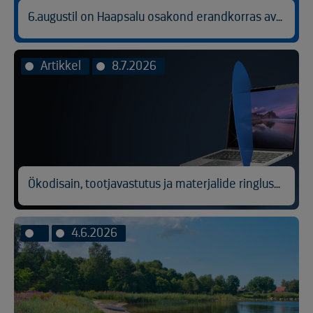
6.augustil on Haapsalu osakond erandkorras avatud kl 9.00-14.30.
Artikkel
8.7.2026
Ökodisain, tootjavastutus ja materjalide ringlussevõtt
4.6.2026