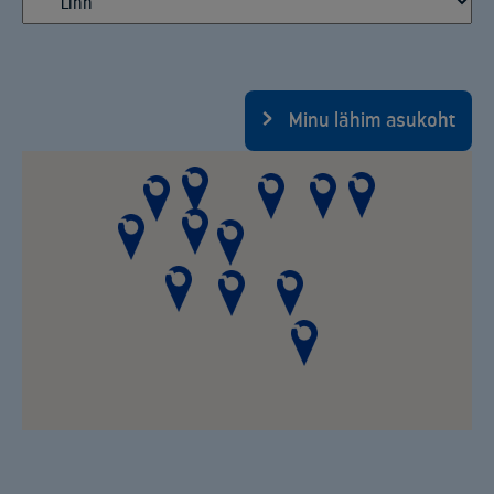
Minu lähim asukoht