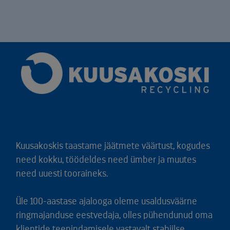
Kuusakoskis taastame jäätmete väärtust, kogudes
need kokku, töödeldes need ümber ja muutes
need uuesti tooraineks.
Üle 100-aastase ajalooga oleme usaldusväärne
ringmajanduse eestvedaja, olles pühendunud oma
klientide teenindamisele vastavalt stabiilse