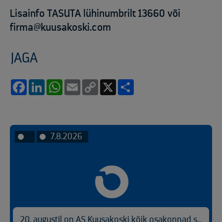
Lisainfo TASUTA lühinumbrilt 13660 või
firma@kuusakoski.com
JAGA
Facebook
LinkedIn
WhatsApp
Email
Copy
X
Share
Link
7.8.2026
20. augustil on AS Kuusakoski kõik osakonnad suletud