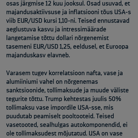
osas järgmise 12 kuu jooksul. Osad usuvad, et
majandusaktiivsuse ja inflatsiooni tõus USA-s
viib EUR/USD kursi 1,10-ni. Teised ennustavad
aeglustuva kasvu ja intressimäärade
langetamise tõttu dollari nõrgenemist
tasemeni EUR/USD 1,25, eeldusel, et Euroopa
majanduskasv elavneb.
Varasem tugev korrelatsioon nafta, vase ja
alumiiniumi vahel on nõrgenemas
sanktsioonide, tollimaksude ja muude väliste
tegurite tõttu. Trump kehtestas juulis 50%
tollimaksu vase impordile USA-sse, mis
puudutab peamiselt pooltooteid. Teised
vasetooted, sealhulgas autokomponendid, ei
ole tollimaksudest mõjutatud. USA on vase