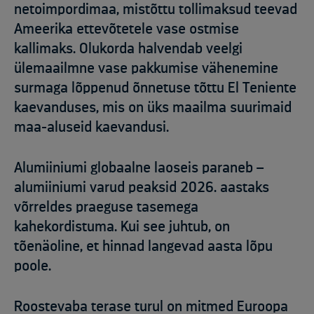
netoimpordimaa, mistõttu tollimaksud teevad
Ameerika ettevõtetele vase ostmise
kallimaks. Olukorda halvendab veelgi
ülemaailmne vase pakkumise vähenemine
surmaga lõppenud õnnetuse tõttu El Teniente
kaevanduses, mis on üks maailma suurimaid
maa-aluseid kaevandusi.
Alumiiniumi globaalne laoseis paraneb –
alumiiniumi varud peaksid 2026. aastaks
võrreldes praeguse tasemega
kahekordistuma. Kui see juhtub, on
tõenäoline, et hinnad langevad aasta lõpu
poole.
Roostevaba terase turul on mitmed Euroopa