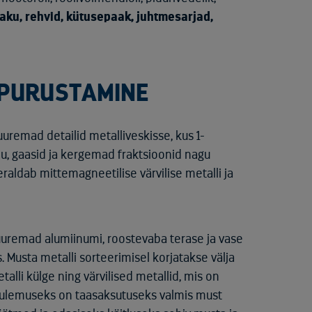
aku, rehvid, kütusepaak, juhtmesarjad,
 PURUSTAMINE
remad detailid metalliveskisse, kus 1-
, gaasid ja kergemad fraktsioonid nagu
eraldab mittemagneetilise värvilise metalli ja
 suuremad alumiinumi, roostevaba terase ja vase
 Musta metalli sorteerimisel korjatakse välja
lli külge ning värvilised metallid, mis on
 Tulemuseks on taasaksutuseks valmis must