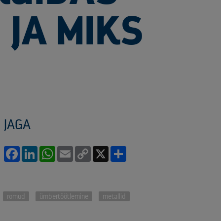
 JA MIKS
JAGA
Facebook
LinkedIn
WhatsApp
Email
Copy
X
Share
Link
romud
ümbertöötlemine
metallid