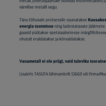
metall, põletusjaamale sobivad mittemetalsed jä
värvilise metalli segu.
Tänu tõhusale protsessile suunatakse
Kuusakos
energia tootmisse
ning ladestatavate jäätmete h
gaasid püütakse spetsiaalsetesse märgfiltritess
ohutult eraldatakse ja kõrvaldatakse.
Vanametall ei ole prügi, vaid tuleviku tooraine
Lisainfo TASUTA lühinumbrilt 13660 või firma@k