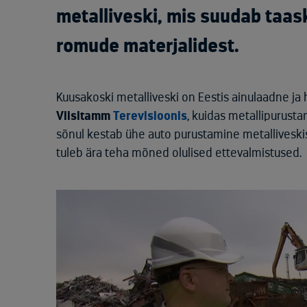
metalliveski, mis suudab taa
romude materjalidest.
Kuusakoski metalliveski on Eestis ainulaadne ja 
Viisitamm
Terevisioonis
, kuidas metallipurust
sõnul kestab ühe auto purustamine metalliveski
tuleb ära teha mõned olulised ettevalmistused.