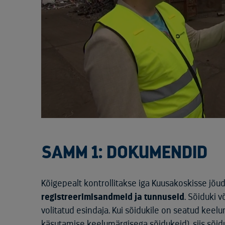
SAMM 1: DOKUMENDID
Kõigepealt kontrollitakse iga Kuusakoskisse jõu
registreerimisandmeid ja tunnuseid
. Sõiduki 
volitatud esindaja. Kui sõidukile on seatud keelu
käsutamise keelumärgisega sõidukeid), siis sõid