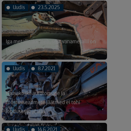
Uudis
23.5.2025
Iga metallitükk loeb, sest vanametallil on
lõputu elu
Uudis
8.7.2021
Kuusakoski: autoromude ja
tööstusseadmete jäätmed ei tohi
loodusesse jõuda
Uudis
14.6.2021