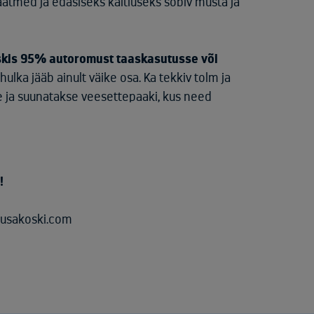
ätmed ja edasiseks käitluseks sobiv musta ja
kis 95% autoromust taaskasutusse või
ulka jääb ainult väike osa. Ka tekkiv tolm ja
e ja suunatakse veesettepaaki, kus need
!
uusakoski.com