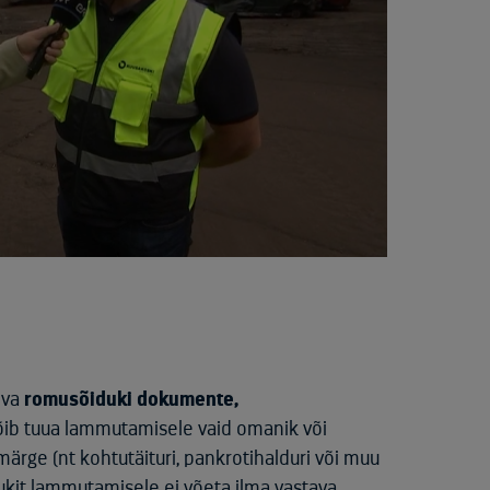
dva
romusõiduki dokumente,
võib tuua lammutamisele vaid omanik või
märge (nt kohtutäituri, pankrotihalduri või muu
ukit lammutamisele ei võeta ilma vastava