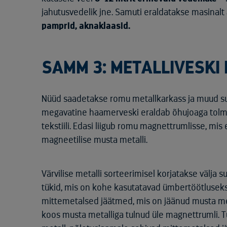
jahutusvedelik jne. Samuti eraldatakse masinalt
pamprid, aknaklaasid.
SAMM 3: METALLIVESKI
Nüüd saadetakse romu metallkarkass ja muud suu
megavatine haamerveski eraldab õhujoaga tolmu
tekstiili. Edasi liigub romu magnettrumlisse, mis 
magneetilise musta metalli.
Värvilise metalli sorteerimisel korjatakse välja
tükid, mis on kohe kasutatavad ümbertöötluseks.
mittemetalsed jäätmed, mis on jäänud musta meta
koos musta metalliga tulnud üle magnettrumli.