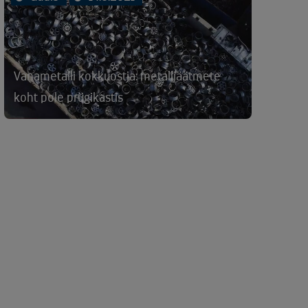
Vanametalli kokkuostja: metalljäätmete
koht pole prügikastis