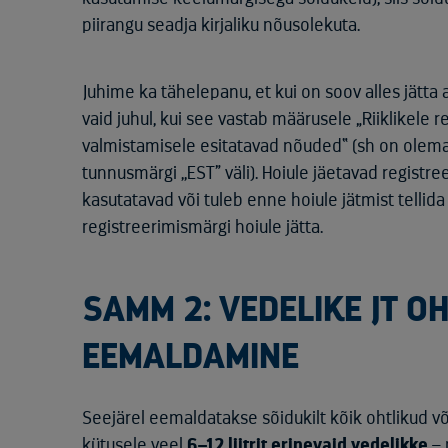
piirangu seadja kirjaliku nõusolekuta.
Juhime ka tähelepanu, et kui on soov alles jätta 
vaid juhul, kui see vastab määrusele „Riiklikele
valmistamisele esitatavad nõuded“ (sh on olemas
tunnusmärgi ,,EST” väli). Hoiule jäetavad regis
kasutatavad või tuleb enne hoiule jätmist tellida 
registreerimismärgi hoiule jätta.
SAMM 2: VEDELIKE JT O
EEMALDAMINE
Seejärel eemaldatakse sõidukilt kõik ohtlikud võ
kütusele veel
6–12 liitrit erinevaid vedelikke
– 