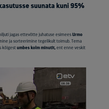
skasutusse suunata kuni 95%
hiljuti jagas ettevõtte juhatuse esimees
Urmo
amine ja sorteerimine tegelikult toimub. Tema
s kõigest
umbes kolm minutit,
ent enne veskit