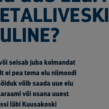
ETALLIVESKI
LULINE?
 või seisab juba kolmandat
lt ei pea tema elu niimoodi
õiduk võib saada uue elu
taraami või osana uuest
essi läbi Kuusakoski