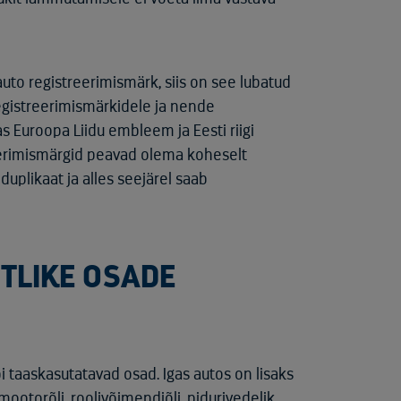
auto registreerimismärk, siis on see lubatud
 registreerimismärkidele ja nende
 Euroopa Liidu embleem ja Eesti riigi
treerimismärgid peavad olema koheselt
duplikaat ja alles seejärel saab
HTLIKE OSADE
i taaskasutatavad osad. Igas autos on lisaks
mootorõli, roolivõimendiõli, pidurivedelik,