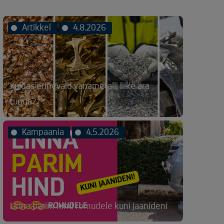
Artikkel
4.8.2026
Kuidas erinevaid vanametalli liike ära
tunda?
Kampaania
4.5.2026
Linna parim hind romudele kuni jaanideni