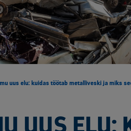
mu uus elu: kuidas töötab metalliveski ja miks see
U UUS ELU: 