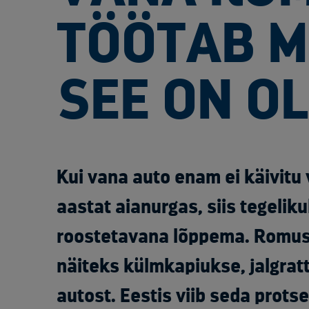
TÖÖTAB M
SEE ON O
Kui vana auto enam ei käivitu
aastat aianurgas, siis tegeliku
roostetavana lõppema. Romus
näiteks külmkapiukse, jalgrat
autost. Eestis viib seda prots