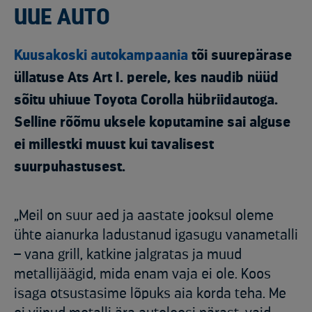
UUE AUTO
Kuusakoski autokampaania
tõi suurepärase
üllatuse Ats Art I. perele, kes naudib nüüd
sõitu uhiuue Toyota Corolla hübriidautoga.
Selline rõõmu uksele koputamine sai alguse
ei millestki muust kui tavalisest
suurpuhastusest.
„Meil on suur aed ja aastate jooksul oleme
ühte aianurka ladustanud igasugu vanametalli
– vana grill, katkine jalgratas ja muud
metallijäägid, mida enam vaja ei ole. Koos
isaga otsustasime lõpuks aia korda teha. Me