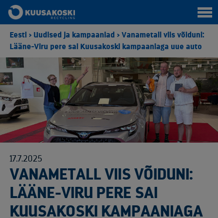
Eesti
>
Uudised ja kampaaniad
>
Vanametall viis võiduni:
Lääne-Viru pere sai Kuusakoski kampaaniaga uue auto
17.7.2025
VANAMETALL VIIS VÕIDUNI:
LÄÄNE-VIRU PERE SAI
KUUSAKOSKI KAMPAANIAGA