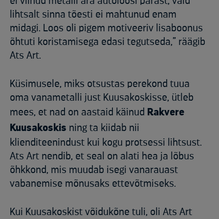
ei viinud metalli ära autoloosi pärast, vaid
lihtsalt sinna tõesti ei mahtunud enam
midagi. Loos oli pigem motiveeriv lisaboonus
õhtuti koristamisega edasi tegutseda,” räägib
Ats Art.
Küsimusele, miks otsustas perekond tuua
oma vanametalli just Kuusakoskisse, ütleb
mees, et nad on aastaid käinud
Rakvere
Kuusakoskis
ning ta kiidab nii
klienditeenindust kui kogu protsessi lihtsust.
Ats Art nendib, et seal on alati hea ja lõbus
õhkkond, mis muudab isegi vanarauast
vabanemise mõnusaks ettevõtmiseks.
Kui Kuusakoskist võidukõne tuli, oli Ats Art