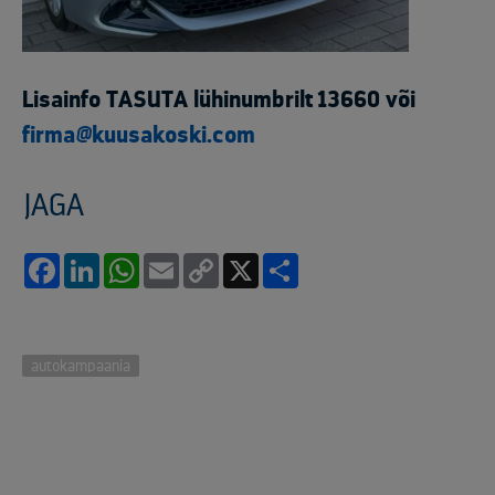
Lisainfo TASUTA lühinumbrilt 13660 või
firma@kuusakoski.com
JAGA
Facebook
LinkedIn
WhatsApp
Email
Copy
X
Share
Link
autokampaania