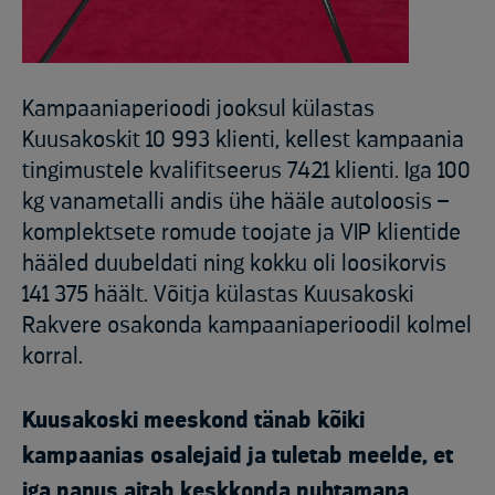
Kampaaniaperioodi jooksul külastas
Kuusakoskit 10 993 klienti, kellest kampaania
tingimustele kvalifitseerus 7421 klienti. Iga 100
kg vanametalli andis ühe hääle autoloosis –
komplektsete romude toojate ja VIP klientide
hääled duubeldati ning kokku oli loosikorvis
141 375 häält. Võitja külastas Kuusakoski
Rakvere osakonda kampaaniaperioodil kolmel
korral.
Kuusakoski meeskond tänab kõiki
kampaanias osalejaid ja tuletab meelde, et
iga panus aitab keskkonda puhtamana