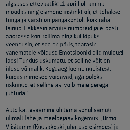
algsuses ettevaatlik: „1. aprill oli ammu
möödas ning esimene instinkt oli, et tehakse
tünga ja varsti on pangakontolt kõik raha
läinud. Hakkasin arvutis numbreid ja e-posti
aadresse kontrollima ning kui lõpuks
veendusin, et see on päris, teatasin
vanematele võidust. Emotsioonid olid muidugi
laes! Tundus uskumatu, et selline võit on
üldse võimalik. Koguaeg loeme uudistest,
kuidas inimesed võidavad, aga poleks
uskunud, et selline asi võib meie perega
juhtuda!”
Auto kättesaamine oli tema sõnul samuti
ülimalt lahe ja meeldejääv kogemus. „Urmo
Viisitamm
(Kuusakoski juhatuse esimees)
ja