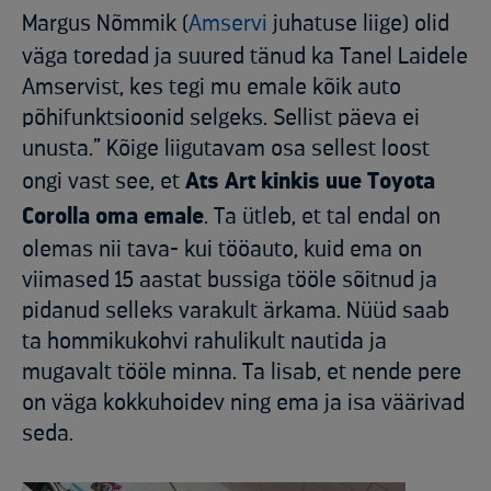
Margus Nõmmik
(
Amservi
juhatuse liige)
olid
väga toredad ja suured tänud ka Tanel Laidele
Amservist, kes tegi mu emale kõik auto
põhifunktsioonid selgeks. Sellist päeva ei
unusta.” Kõige liigutavam osa sellest loost
ongi vast see, et
Ats Art kinkis uue Toyota
Corolla oma emale
. Ta ütleb, et tal endal on
olemas nii tava- kui tööauto, kuid ema on
viimased 15 aastat bussiga tööle sõitnud ja
pidanud selleks varakult ärkama. Nüüd saab
ta hommikukohvi rahulikult nautida ja
mugavalt tööle minna. Ta lisab, et nende pere
on väga kokkuhoidev ning ema ja isa väärivad
seda.