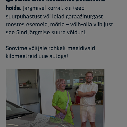
hoida.
Järgmisel korral, kui teed
suurpuhastust või leiad garaažinurgast
roostes esemeid, mõtle – võib-olla viib just
see Sind järgmise suure võiduni.
Soovime võitjale rohkelt meeldivaid
kilomeetreid uue autoga!