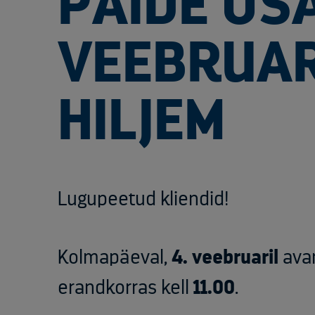
PAIDE OS
VEEBRUAR
HILJEM
Lugupeetud kliendid!
Kolmapäeval,
4. veebruaril
ava
erandkorras kell
11.00
.