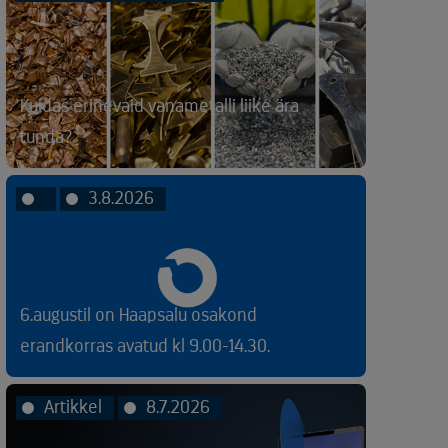
Kuidas erinevaid vanametalli liike ära
tunda?
3.8.2026
6.augustil on Haapsalu osakond
erandkorras avatud kl 9.00-14.30.
Artikkel
8.7.2026