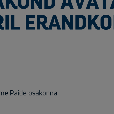
AKOND AVAT
IL ERANDK
me Paide osakonna