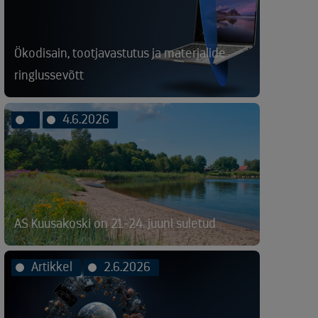
Ökodisain, tootjavastutus ja materjalide
ringlussevõtt
4.6.2026
AS Kuusakoski on 21.-24. juuni suletud
Artikkel
2.6.2026