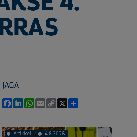
AKSE 4.
ORRAS
JAGA
Facebook
LinkedIn
WhatsApp
Email
Copy
X
Share
Link
Artikkel
4.8.2026