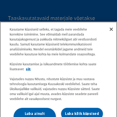
Taaskasutatavaid materjale võetakse
vastu kõigis meie teeninduspunktides.
Kasutame küpsiseid selleks, et tagada meie veebilehe
Kaardil klõpsates leiate kõigi maakondade
korrektne toimimine. See võimaldab meil parandada
teeninduspunktid ja teejuhised.
kasutajakogemust ja pakkuda mitmekülgset abi vestlusroboti
kaudu. Samuti kasutame küpsiseid telekommunikatsiooni
analüüsimiseks. Nendel eesmärkidel jagame andmeid teie
Postiaadress: Betooni 12, 13816 Tallinn
veebilehe kasutuse kohta ka meie kolmandate osapooltega.
(Eesti)
Küpsiste kasutamise ja isikuandmete töötlemise kohta saate
lisateavet
siit
.
Tasuta lühinumber 13660
Vajutades nuppu Nõustu, nõustute küpsiste ja muu vastava
tehnoloogia kasutamisega Kuusakoski veebilehel. Saate teha
Kõik e-posti aadressid on kujul
üksikasjalikke valikuid, vajutades nuppu Küpsiste sätted. Saate
oma valikuid igal ajal muuta, avades küpsiste seadete paneeli
eesnimi.perekonnanimi@kuusakoski.com
veebilehe alt vasakpoolsest nurgast.
(kui kontaktandmetes pole mainitud teisiti).
Luba ainult
Luba kõik küpsised