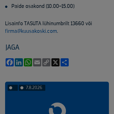
Paide osakond (10.00–15.00)
Lisainfo TASUTA lühinumbrilt 13660 või
firma@kuusakoski.com
.
JAGA
Facebook
LinkedIn
WhatsApp
Email
Copy
X
Share
Link
7.8.2026