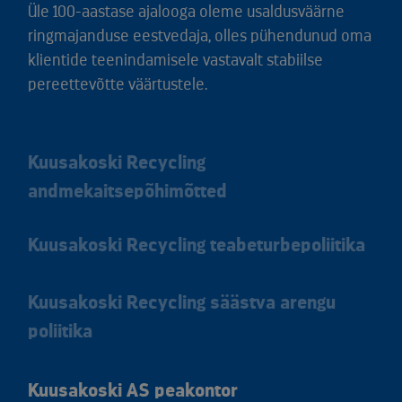
Üle 100-aastase ajalooga oleme usaldusväärne
ringmajanduse eestvedaja, olles pühendunud oma
klientide teenindamisele vastavalt stabiilse
pereettevõtte väärtustele.
Kuusakoski Recycling
andmekaitsepõhimõtted
Kuusakoski Recycling teabeturbepoliitika
Kuusakoski Recycling säästva arengu
poliitika
Kuusakoski AS peakontor