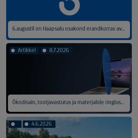
6.augustil on Haapsalu osakond erandkorras avatud kl 9.00-14.30.
Artikkel
8.7.2026
Ökodisain, tootjavastutus ja materjalide ringlussevõtt
4.6.2026