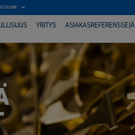
FI/SUOMI
ULLISUUS
YRITYS
ASIAKASREFERENSSEJÄ
Julkinen sektori
Kone
Arkistojen tyhjennys ja tietoturvatuhous
Elek
Autokierrätyspalvelut kunnille
Katt
ICT-laitteiden tietoturvallinen uusiokäyttö​
Kerä
Kiinteähintaiset tuhous- ja kierrätyspaketit
Mate
Komposiitin kierrätys
Moni
Monipuolinen yhteistyö kunnallisten jäteyhtiöiden kanssa
Peru
Ä
Purkuprojektit
Räät
Räätälöity viranomaisyhteistyö
Sähk
T
Sähköinen siirtoasiakirjapalvelu
Tuot
Valvotut tietoturvatuhoukset
Virkapukujen ja työvaatteiden tietoturvallinen kierrätys