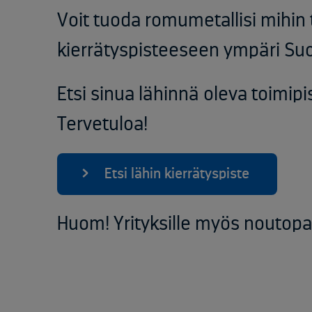
Voit tuoda romumetallisi
mihin
kierrätyspisteeseen
ympäri
Su
Etsi sinua lähinnä oleva toimipi
Tervetuloa!
Etsi
lähin
kierrätyspiste
Huom! Yrityksille myös noutopa