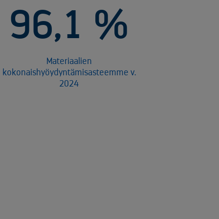
9
6
,
1
%
Materiaalien
kokonaishyöydyntämisasteemme v.
2024