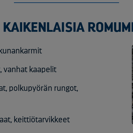
KAIKENLAISIA ROMUME
ikkunankarmit
t
,
vanhat
kaapelit
at
,
polkupyörän
rungot
,
taat
,
keittiötarvikkeet