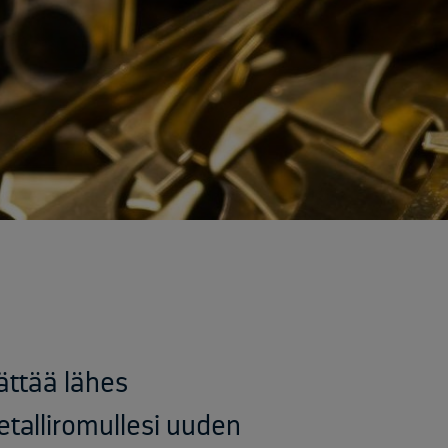
Yliopistot ja tutkimuspalvelut​
Rakentaminen ja infrastruktuuri
Sähk
Arkaluontoisten dokumenttien tuhous
Akku
Elektroniikan tietoturvaratkaisut
Asbe
Luotettavat kuljetuskumppanit
Elek
Muut käsittelypalvelut
Kaap
Rakennusjätteen vastaanotto
Kyll
Raportointi
Metal
Räätälöity opastus
Muun
Sähköinen siirtoasiakirjapalvelu
Rake
Saas
SF6 
Sähk
rättää lähes
Tuul
talliromullesi uuden