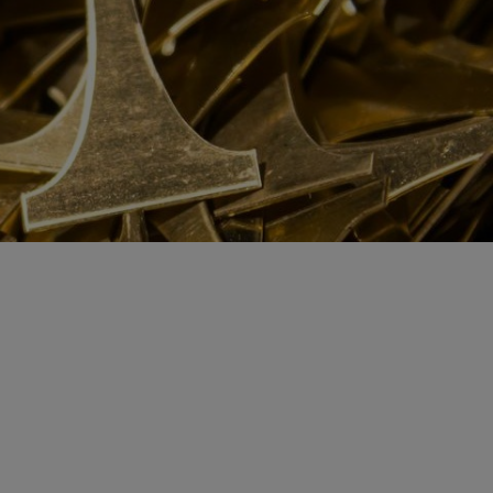
ö ja energia
jen kierrätys
stijätteen käsittely ja loppusijoitus
troniikan tietoturvaratkaisut
eleiden kierrätys
ästettyjen pylväiden kierrätys
lien käsittely ja kierrätys raaka-aineiksi
tajien käsittely ja kierrätys
nnus- ja purkujätteen hyödyntäminen
tuneen maaperän käsittely
Kaasueristeisten laitteiden ja kojeiden kierrätys
öinen siirtoasiakirjapalvelu
ivoimaloiden kierrätys