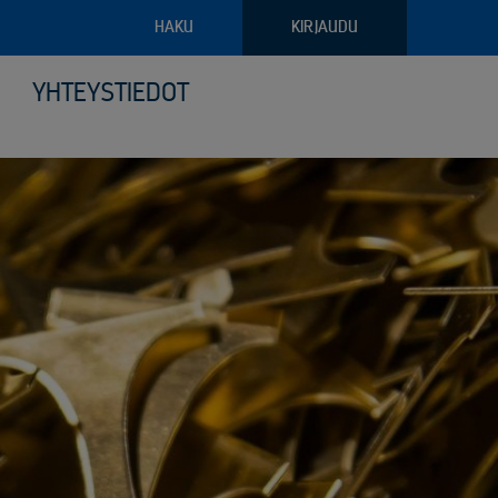
HAKU
KIRJAUDU
YHTEYSTIEDOT
pajateollisuus
troniikan tietoturvalliset kierrätysratkaisut
ava raportointi
ilyvälineistö
riaalien ja arkaluontoisten dokumenttien turvatuhous
puoliset noudon tilausvaihtoehdot
sjätehuollon palvelut
älöity palvelu logistiikassa ja keräilyssä
öinen siirtoasiakirjapalvelu
anto- ja kunnossapitoromun kierrätys