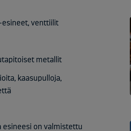
-esineet
, venttiilit
utapitoiset
metallit
oita, kaasupulloja,
että
a esineesi on valmistettu