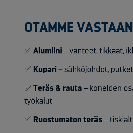
OTAMME VASTAAN 
✅
Alumiini
–
vanteet
,
tikkaat
, 
✅
Kupari
–
sähköjohdot
,
putke
✅
Teräs
&
rauta
–
koneiden os
työkalut
✅
Ruostumaton
teräs
–
tiskial