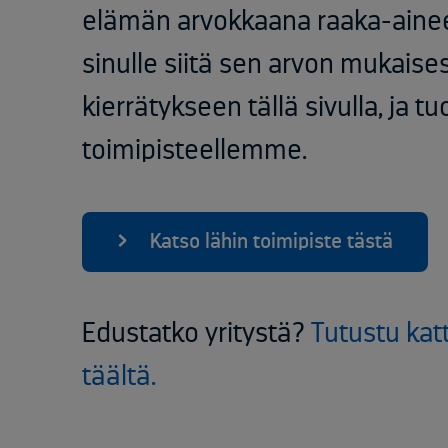
elämän arvokkaana raaka-ain
sinulle siitä sen arvon mukaises
kierrätykseen tällä sivulla, ja 
toimipisteellemme.
Katso lähin toimipiste tästä
Edustatko yritystä?
Tutustu kat
täältä.