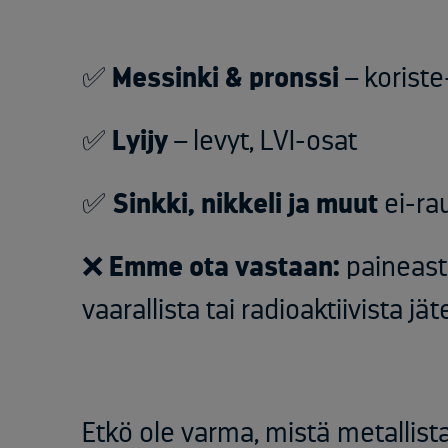
✅
Messinki
&
pronssi
–
koriste
✅
Lyijy
–
levyt
, LVI-osat
✅
Sinkki
,
nikkeli
ja
muut
ei-ra
❌
Emme ota vastaan:
paineasti
vaarallista tai radioaktiivista jät
Etkö ole varma, mistä metallist