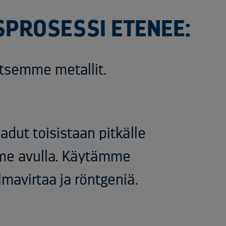
SPROSESSI ETENEE:
itsemme
metallit
.
adut toisistaan pitkälle
me avulla. Käytämme
lmavirtaa ja röntgeniä.