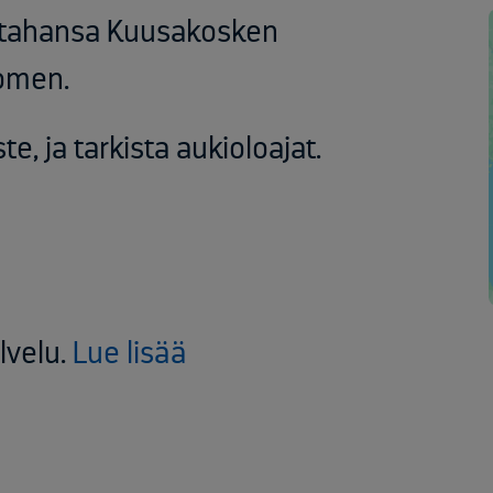
tahansa
Kuusakosken
omen
.
ste, ja
tarkista
aukioloajat
.
lvelu.
Lue lisää