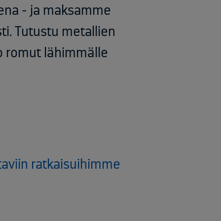
eena - ja maksamme
ti. Tutustu metallien
tuo romut lähimmälle
taviin ratkaisuihimme