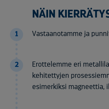
NÄIN KIERRÄTY
Vastaanotamme
ja
punn
1
Erottelemme eri metallila
2
kehitettyjen prosessiem
esimerkiksi magneettia, i