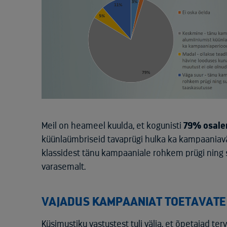
Meil on heameel kuulda, et kogunisti
79% osale
küünlaümbriseid tavaprügi hulka ka kampaaniaväli
klassidest tänu kampaaniale rohkem prügi ning
varasemalt.
VAJADUS KAMPAANIAT TOETAVATE 
Küsimustiku vastustest tuli välja, et õpetajad te