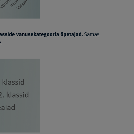
klasside vanusekategooria õpetajad.
Samas
.