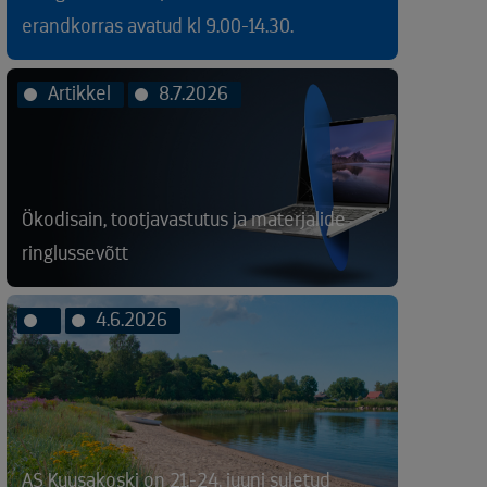
erandkorras avatud kl 9.00-14.30.
Artikkel
8.7.2026
Ökodisain, tootjavastutus ja materjalide
ringlussevõtt
4.6.2026
AS Kuusakoski on 21.-24. juuni suletud