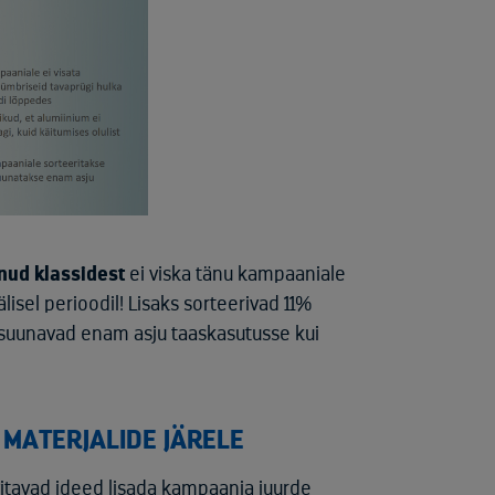
nud klassidest
ei viska tänu kampaaniale
sel perioodil! Lisaks sorteerivad 11%
 suunavad enam asju taaskasutusse kui
MATERJALIDE JÄRELE
rvitavad ideed lisada kampaania juurde