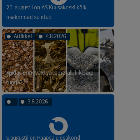
20. augustil on AS Kuusakoski kõik
osakonnad suletud
Artikkel
4.8.2026
Kuidas erinevaid vanametalli liike ära
tunda?
3.8.2026
6.augustil on Haapsalu osakond