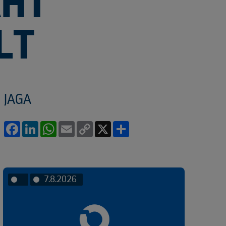
AHT
LT
JAGA
Facebook
LinkedIn
WhatsApp
Email
Copy
X
Share
Link
7.8.2026