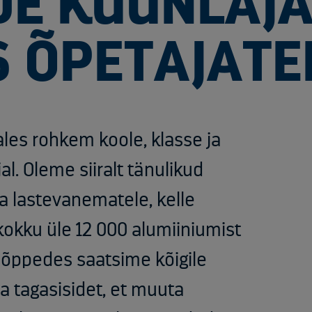
DE KÜÜNLAJ
6 ÕPETAJATE
es rohkem koole, klasse ja
al. Oleme siiralt tänulikud
ja lastevanematele, kelle
okku üle 12 000 alumiiniumist
õppedes saatsime kõigile
a tagasisidet, et muuta