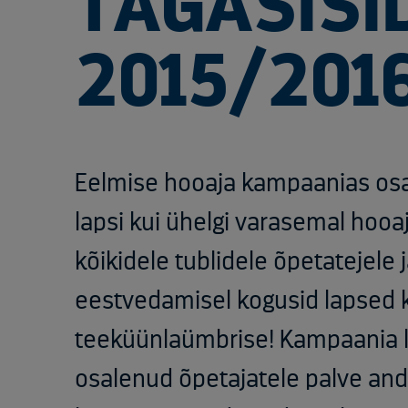
TAGASISI
2015/201
Eelmise hooaja kampaanias osal
lapsi kui ühelgi varasemal hooaj
kõikidele tublidele õpetatejele 
eestvedamisel kogusid lapsed k
teeküünlaümbrise! Kampaania l
osalenud õpetajatele palve and