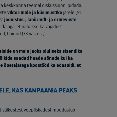
ega keskkonna teemal diskussiooni pidada.
iste
viktoriinide ja küsimustike
järele (91
st
joonistus-, labürindi- ja erinevuste
eda aga, et nähakse ka vajadust
d, flaierid (73 vastust).
siside on meie jaoks oluliseks sisendiks
kõikide saadud heade sõnade kui ka
 õpetajatega koostööd ka edaspidi, et
ELE, KAS KAMPAANIA PEAKS
et väikestest veepiiskadest moodustub