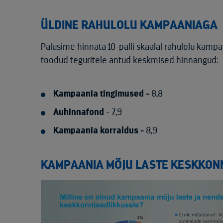
ÜLDINE RAHULOLU KAMPAANIAGA
Palusime hinnata 10-palli skaalal rahulolu kampa
toodud teguritele antud keskmised hinnangud:
Kampaania tingimused -
8,8
Auhinnafond
- 7,9
Kampaania korraldus -
8,9
KAMPAANIA MÕJU LASTE KESKKON