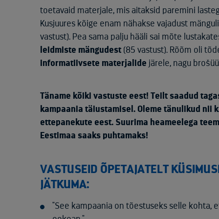
toetavaid materjale, mis aitaksid paremini last
Kusjuures kõige enam nähakse vajadust mängul
vastust). Pea sama palju hääli sai mõte lustakate
leidmiste mängudest
(85 vastust). Rõõm oli tõd
informatiivsete materjalide
järele, nagu brošüüri
Täname kõiki vastuste eest! Teilt saadud taga
kampaania täiustamisel. Oleme tänulikud nii 
ettepanekute eest. Suurima heameelega teeme
Eestimaa saaks puhtamaks!
VASTUSEID ÕPETAJATELT KÜSIMUS
JÄTKUMA:
"See kampaania on tõestuseks selle kohta, 