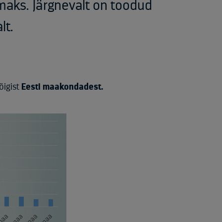
maks. Järgnevalt on toodud
lt.
õigist
Eesti maakondadest.