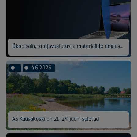
Ökodisain, tootjavastutus ja materjalide ringlussevõtt
4.6.2026
AS Kuusakoski on 21.-24. juuni suletud