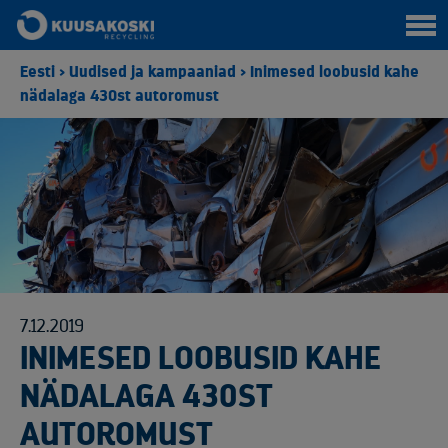
Eesti
>
Uudised ja kampaaniad
>
Inimesed loobusid kahe
nädalaga 430st autoromust
7.12.2019
INIMESED LOOBUSID KAHE
NÄDALAGA 430ST
AUTOROMUST