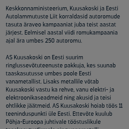
Keskkonnaministeerium, Kuusakoski ja Eesti
Autolammutuste Liit korraldasid autoromude
tasuta äraveo kampaaniat juba teist aastat
järjest. Eelmisel aastal viidi romukampaania
ajal ära umbes 250 autoromu.
AS Kuusakoski on Eesti suurim
ringlussevõtuteenuste pakkuja, kes suunab
taaskasutusse umbes poole Eesti
vanametallist. Lisaks metallile võtab
Kuusakoski vastu ka rehve, vanu elektri- ja
elektroonikaseadmeid ning akusid ja teisi
ohtlikke jäätmeid. AS Kuusakoski hoiab töös 11
teeninduspunkti üle Eesti. Ettevõte kuulub
Põhja-Euroopa juhtivale tööstuslikule