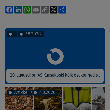
Facebook
LinkedIn
WhatsApp
Email
Copy
X
Share
Link
7.8.2026
20. augustil on AS Kuusakoski kõik osakonnad suletud
Artikkel
4.8.2026