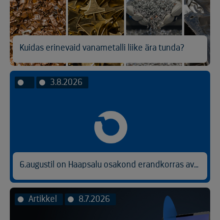
Kuidas erinevaid vanametalli liike ära tunda?
3.8.2026
6.augustil on Haapsalu osakond erandkorras avatud kl 9.00-14.30.
Artikkel
8.7.2026