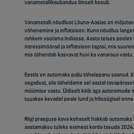
vanametallikaubandus ilmselt kosub.
Vanametalli nõudlust Lõuna-Aasias on mõjutan
vähenemine ja inflatsioon. Kuna nõudlus langes 
rohkem voolama Indiasse. Aasta teises pooles 
intressimäärad ja inflatsioon tagasi, mis suuren
mis tähendab kasvavat huvi ka vanaraua vastu.
Eestis on automaks palju tähelepanu saanud. Ku
segadust, siis täheldame sel aastal tavapära
müümise vastu. Üldiselt käib aga autoromude
tuuakse kevadel peale lund ja hilissügisel enne
Riigi praeguse kava kohaselt hakkab automaks ke
aastamaksu tuleks esimest korda tasuda 2024. 