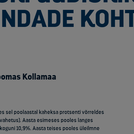
INDADE KOH
Toomas Kollamaa
 sel poolaastal kaheksa protsenti võrreldes
avahetus). Aasta esimeses pooles langes
koguni 10,9%. Aasta teises pooles üleilmne