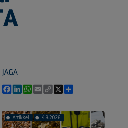
TA
JAGA
Facebook
LinkedIn
WhatsApp
Email
Copy
X
Share
Link
Artikkel
4.8.2026