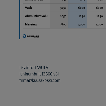
Lisainfo TASUTA
lühinumbrilt 13660 või
firma@kuusakoski.com