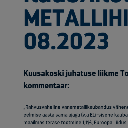
METALLIH
08.2023
Kuusakoski juhatuse liikme 
kommentaar:
„Rahvusvaheline vanametallikaubandus vähenes
eelmise aasta sama ajaga (v.a ELi-sisene kaub
maailmas terase tootmine 1,1%, Euroopa Liidus 