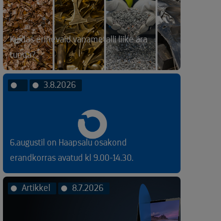
Kuidas erinevaid vanametalli liike ära
tunda?
3.8.2026
6.augustil on Haapsalu osakond
erandkorras avatud kl 9.00-14.30.
Artikkel
8.7.2026