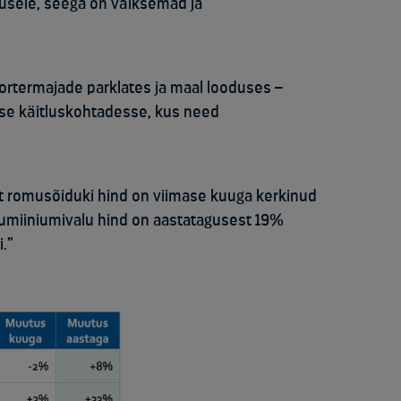
odusele, seega on väiksemad ja
ortermajade parklates ja maal looduses –
sse käitluskohtadesse, kus need
et romusõiduki hind on viimase kuuga kerkinud
lumiiniumivalu hind on aastatagusest 19%
.”