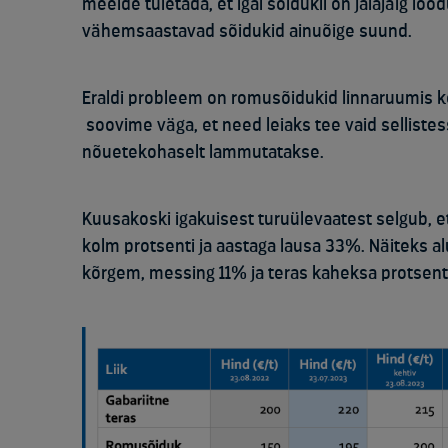
meelde tuletada, et igal sõidukil on jalajälg lo
vähemsaastavad sõidukid ainuõige suund.
Eraldi probleem on romusõidukid linnaruumis k
soovime väga, et need leiaks tee vaid selliste
nõuetekohaselt lammutatakse.
Kuusakoski igakuisest turuülevaatest selgub, 
kolm protsenti ja aastaga lausa 33%. Näiteks a
kõrgem, messing 11% ja teras kaheksa protsenti