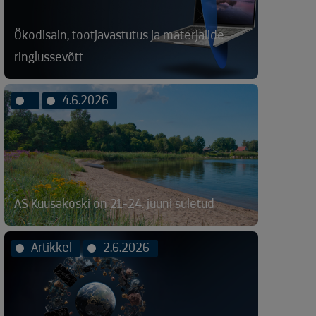
Ökodisain, tootjavastutus ja materjalide
ringlussevõtt
4.6.2026
AS Kuusakoski on 21.-24. juuni suletud
Artikkel
2.6.2026