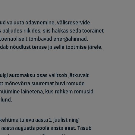
ud valuuta odavnemine, välisreservide
paljudes riikides, siis hakkas seda toorainet
tõenäoliselt tõmbavad energiahinnad,
dab nõudlust terase ja selle tootmise järele,
igi automaksu osas valitseb jätkuvalt
sest mõnevõrra suuremat huvi romude
 müümine lainetena, kus rohkem romusid
 lund.
htima tuleva aasta 1. juulist ning
aasta augustis poole aasta eest. Tasub