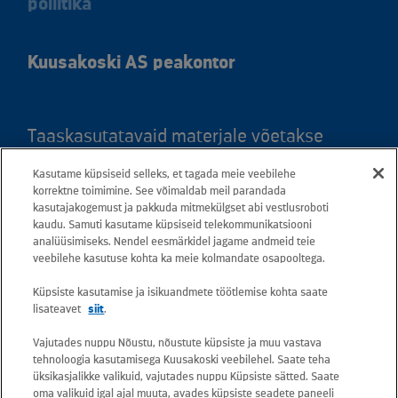
poliitika
Kuusakoski AS peakontor
Taaskasutatavaid materjale võetakse
vastu kõigis meie teeninduspunktides.
Kasutame küpsiseid selleks, et tagada meie veebilehe
Kaardil klõpsates leiate kõigi maakondade
korrektne toimimine. See võimaldab meil parandada
teeninduspunktid ja teejuhised.
kasutajakogemust ja pakkuda mitmekülgset abi vestlusroboti
kaudu. Samuti kasutame küpsiseid telekommunikatsiooni
analüüsimiseks. Nendel eesmärkidel jagame andmeid teie
Postiaadress: Betooni 12, 13816 Tallinn
veebilehe kasutuse kohta ka meie kolmandate osapooltega.
(Eesti)
Küpsiste kasutamise ja isikuandmete töötlemise kohta saate
lisateavet
siit
.
Tasuta lühinumber 13660
Vajutades nuppu Nõustu, nõustute küpsiste ja muu vastava
tehnoloogia kasutamisega Kuusakoski veebilehel. Saate teha
Kõik e-posti aadressid on kujul
üksikasjalikke valikuid, vajutades nuppu Küpsiste sätted. Saate
oma valikuid igal ajal muuta, avades küpsiste seadete paneeli