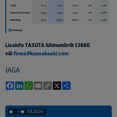
Lisainfo TASUTA lühinumbrilt 13660
või
firma@kuusakoski.com
JAGA
Facebook
LinkedIn
WhatsApp
Email
Copy
X
Share
Link
7.8.2026