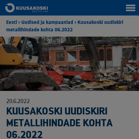
Eesti
>
Uudised ja kampaaniad
>
Kuusakoski uudiskiri
metallihindade kohta 06.2022
20.6.2022
KUUSAKOSKI UUDISKIRI
METALLIHINDADE KOHTA
06.2022