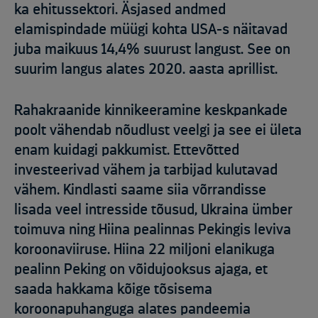
ka ehitussektori. Äsjased andmed
elamispindade müügi kohta USA-s näitavad
juba maikuus 14,4% suurust langust. See on
suurim langus alates 2020. aasta aprillist.
Rahakraanide kinnikeeramine keskpankade
poolt vähendab nõudlust veelgi ja see ei ületa
enam kuidagi pakkumist. Ettevõtted
investeerivad vähem ja tarbijad kulutavad
vähem. Kindlasti saame siia võrrandisse
lisada veel intresside tõusud, Ukraina ümber
toimuva ning Hiina pealinnas Pekingis leviva
koroonaviiruse. Hiina 22 miljoni elanikuga
pealinn Peking on võidujooksus ajaga, et
saada hakkama kõige tõsisema
koroonapuhanguga alates pandeemia