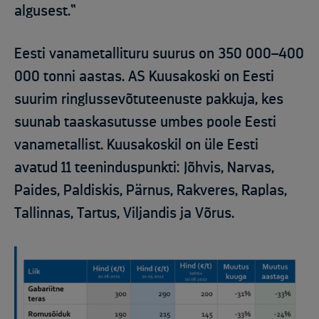
algusest.“
Eesti vanametallitur
u suurus on
3
5
0 000–
40
0
000 tonni aastas
.
AS
Kuusakoski
on Eesti
suurim ringlussevõtuteenuste pakkuja, kes
suunab
taaskasutusse umbes poole Eesti
vanametallist. Kuusakoski
l on üle Eesti
avatud
11 teeninduspunkti
:
Jõhvis, Narvas,
Paides, Paldiskis, Pärnus, Rakveres, Raplas,
Tallinnas, Tartus, Viljandis ja Võrus.