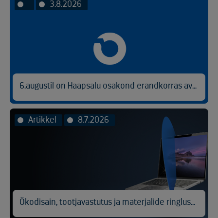
3.8.2026
6.augustil on Haapsalu osakond erandkorras avatud kl 9.00-14.30.
Artikkel
8.7.2026
Ökodisain, tootjavastutus ja materjalide ringlussevõtt