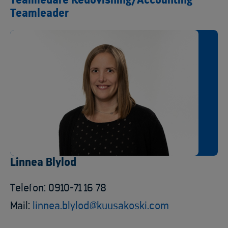
Teamledare Redovisning/Accounting
Teamleader
Linnea Blylod
Telefon: 0910-71 16 78
Mail:
linnea.blylod@kuusakoski.com