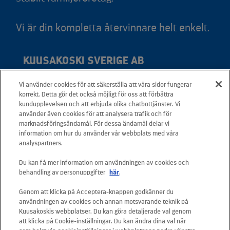
Vi är din kompletta återvinnare helt enkelt.
KUUSAKOSKI SVERIGE AB
Vi använder cookies för att säkerställa att våra sidor fungerar
Adress: Svedjevägen 6, 931 36 Skellefteå
korrekt. Detta gör det också möjligt för oss att förbättra
Telefon: +46 20 566 566
kundupplevelsen och att erbjuda olika chatbottjänster. Vi
använder även cookies för att analysera trafik och för
Mail:
info.sverige@kuusakoski.com
marknadsföringsändamål. För dessa ändamål delar vi
Måndag-fredag: 08.00 - 16.00
information om hur du använder vår webbplats med våra
analyspartners.
SNABBLÄNKAR
Du kan få mer information om användningen av cookies och
behandling av personuppgifter
här
.
Kontakta oss
Genom att klicka på Acceptera-knappen godkänner du
användningen av cookies och annan motsvarande teknik på
Våra tjänster
Kuusakoskis webbplatser. Du kan göra detaljerade val genom
att klicka på Cookie-inställningar. Du kan ändra dina val när
Jobba hos oss