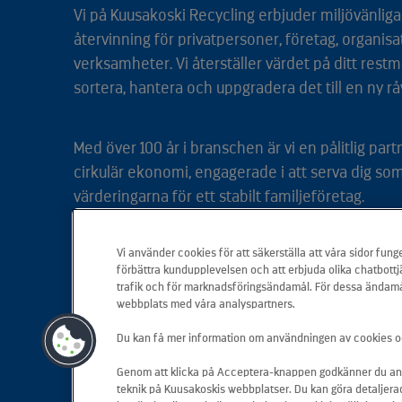
Vi på Kuusakoski Recycling erbjuder miljövänliga 
återvinning för privatpersoner, företag, organisa
verksamheter. Vi återställer värdet på ditt restm
sortera, hantera och uppgradera det till en ny rå
Med över 100 år i branschen är vi en pålitlig par
cirkulär ekonomi, engagerade i att serva dig so
värderingarna för ett stabilt familjeföretag.
Vi använder cookies för att säkerställa att våra sidor funge
Vi är din kompletta återvinnare helt enkelt.
förbättra kundupplevelsen och att erbjuda olika chatbottj
trafik och för marknadsföringsändamål. För dessa ändamå
webbplats med våra analyspartners.
Du kan få mer information om användningen av cookies o
Genom att klicka på Acceptera-knappen godkänner du a
teknik på Kuusakoskis webbplatser. Du kan göra detaljerad