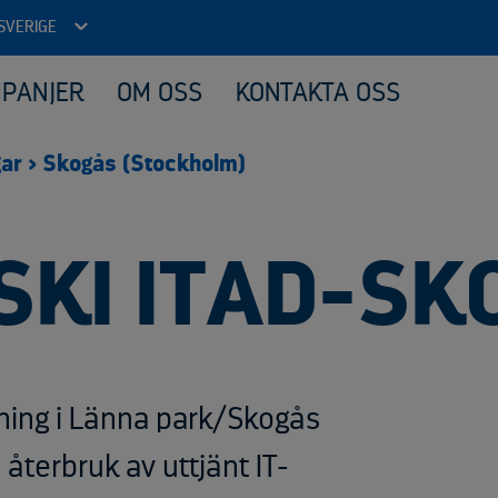
SVERIGE
MPANJER
OM OSS
KONTAKTA OSS
Försäljning av material
Historia
Centrala funktioner
Cont
Jobb
Huvu
gar
>
Skogås (Stockholm)
Ekonomi
Ledn
HR/Personal och kommunikation
Kvalitet, miljö, hälsa och säkerhet
KI ITAD-SK
Logistik
Marknad och försäljning
Smart Battery Sensor
Kontakt SBS
ning i Länna park/Skogås
FAQ SBS
återbruk av uttjänt IT-