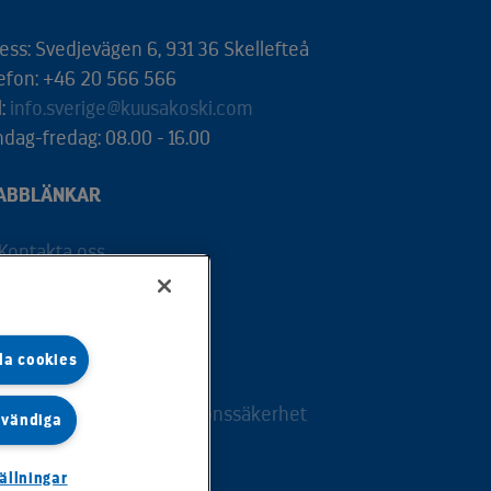
ess: Svedjevägen 6, 931 36 Skellefteå
efon: +46 20 566 566
l:
info.sverige@kuusakoski.com
dag-fredag: 08.00 - 16.00
ABBLÄNKAR
Kontakta oss
Våra tjänster
Jobba hos oss
la cookies
Kundportal - e-service
Dataskydd och informationssäkerhet
dvändiga
ällningar