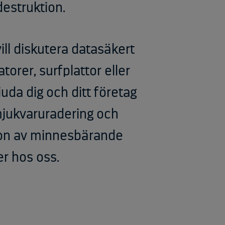
destruktion.
ill diskutera datasäkert
torer, surfplattor eller
uda dig och ditt företag
mjukvaruradering och
tion av minnesbärande
er hos oss.