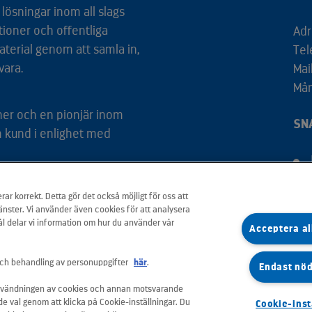
lösningar inom all slags
tioner och offentliga
Adr
aterial genom att samla in,
Tel
vara.
Mai
Mån
tner och en pionjär inom
SN
m kund i enlighet med
rar korrekt. Detta gör det också möjligt för oss att
änster. Vi använder även cookies för att analysera
l delar vi information om hur du använder vår
Acceptera al
ch behandling av personuppgifter
här
.
Endast nö
nvändningen av cookies och annan motsvarande
e val genom att klicka på Cookie-inställningar. Du
Cookie-inst