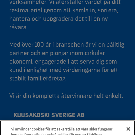
verksamheter. Vi återställer värdet på ditt
restmaterial genom att samla in, sortera,
hantera och uppgradera det till en ny
råvara.
Med över 100 år i branschen är vi en pålitlig
partner och en pionjär inom cirkulär
ekonomi, engagerade i att serva dig som
kund i enlighet med värderingarna för ett
stabilt familjeföretag.
Vi är din kompletta återvinnare helt enkelt.
KUUSAKOSKI SVERIGE AB
Vi använder cookies för att säkerställa att våra sidor fungerar
Adress: Svedjevägen 6, 931 36 Skellefteå
korrekt. Detta gör det också möjligt för oss att förbättra