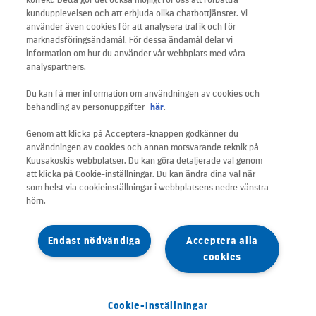
Telefon: +46 20 566 566
kundupplevelsen och att erbjuda olika chatbottjänster. Vi
använder även cookies för att analysera trafik och för
Mail:
info.sverige@kuusakoski.com
marknadsföringsändamål. För dessa ändamål delar vi
Måndag-fredag: 08.00 - 16.00
information om hur du använder vår webbplats med våra
analyspartners.
SNABBLÄNKAR
Du kan få mer information om användningen av cookies och
behandling av personuppgifter
här
.
Kontakta oss
Genom att klicka på Acceptera-knappen godkänner du
användningen av cookies och annan motsvarande teknik på
Våra tjänster
Kuusakoskis webbplatser. Du kan göra detaljerade val genom
att klicka på Cookie-inställningar. Du kan ändra dina val när
Jobba hos oss
som helst via cookieinställningar i webbplatsens nedre vänstra
hörn.
Kundportal - e-service
Dataskydd och informationssäkerhet
Endast nödvändiga
Acceptera alla
cookies
Cookie-inställningar