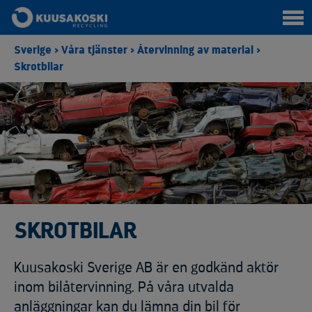
Sverige
>
Våra tjänster
>
Återvinning av material
>
Skrotbilar
SKROTBILAR
Kuusakoski Sverige AB är en godkänd aktör
inom bilåtervinning. På våra utvalda
anläggningar kan du lämna din bil för