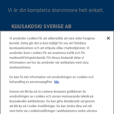
Vi är din kompletta återvinnare helt enkelt.
KUUSAKOSKI SVERIGE AB
Vi använder cookies för att säkerställa att våra sidor fungerar
Adress: Svedjevägen 6, 931 36 Skellefteå
korrekt. Detta gör det också möjligt för oss att förbättra
Telefon: +46 20 566 566
kundupplevelsen och att erbjuda olika chatbottjänster. Vi
använder även cookies för att analysera trafik och för
Mail:
info.sverige@kuusakoski.com
marknadsföringsändamål. För dessa ändamål delar vi
Måndag-fredag: 08.00 - 16.00
information om hur du använder vår webbplats med våra
analyspartners.
SNABBLÄNKAR
Du kan få mer information om användningen av cookies och
behandling av personuppgifter
här
.
Kontakta oss
Genom att klicka på Acceptera-knappen godkänner du
användningen av cookies och annan motsvarande teknik på
Våra tjänster
Kuusakoskis webbplatser. Du kan göra detaljerade val genom
att klicka på Cookie-inställningar. Du kan ändra dina val när
Jobba hos oss
som helst via cookieinställningar i webbplatsens nedre vänstra