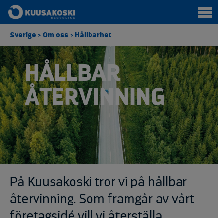
Sverige
>
Om oss
>
Hållbarhet
HÅLLBAR
ÅTERVINNING
På Kuusakoski tror vi på hållbar
återvinning. Som framgår av vårt
företagsidé vill vi återställa