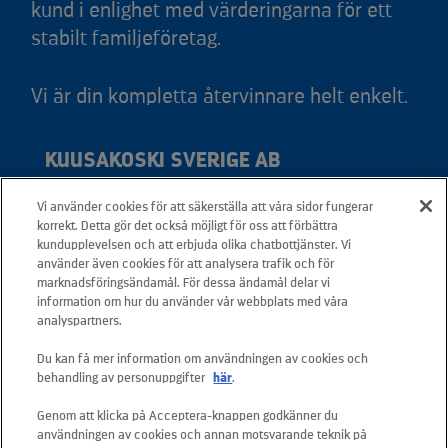
kund i enlighet med värderingarna för ett
stabilt familjeföretag.
Vi är din kompletta återvinnare helt enkelt.
KUUSAKOSKI SVERIGE AB
Vi använder cookies för att säkerställa att våra sidor fungerar
Adress: Svedjevägen 6, 931 36 Skellefteå
korrekt. Detta gör det också möjligt för oss att förbättra
Telefon: +46 20 566 566
kundupplevelsen och att erbjuda olika chatbottjänster. Vi
använder även cookies för att analysera trafik och för
Mail:
info.sverige@kuusakoski.com
marknadsföringsändamål. För dessa ändamål delar vi
Måndag-fredag: 08.00 - 16.00
information om hur du använder vår webbplats med våra
analyspartners.
SNABBLÄNKAR
Du kan få mer information om användningen av cookies och
behandling av personuppgifter
här
.
Kontakta oss
Genom att klicka på Acceptera-knappen godkänner du
användningen av cookies och annan motsvarande teknik på