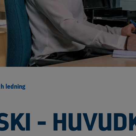
h ledning
KI - HUVUD