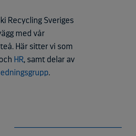
i Recycling Sveriges
 vägg med vår
fteå. Här sitter vi som
och
HR
, samt delar av
ledningsgrupp
.