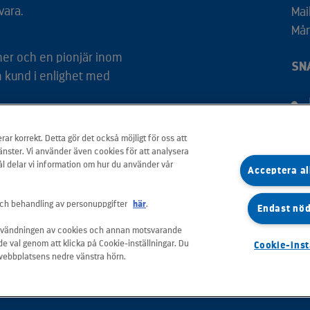
vara.
Mai
Mån
tner och en pionjär inom
SN
m kund i enlighet med
rar korrekt. Detta gör det också möjligt för oss att
änster. Vi använder även cookies för att analysera
l delar vi information om hur du använder vår
Acceptera al
ch behandling av personuppgifter
här
.
Endast nö
nvändningen av cookies och annan motsvarande
e val genom att klicka på Cookie-inställningar. Du
Cookie-inst
i webbplatsens nedre vänstra hörn.