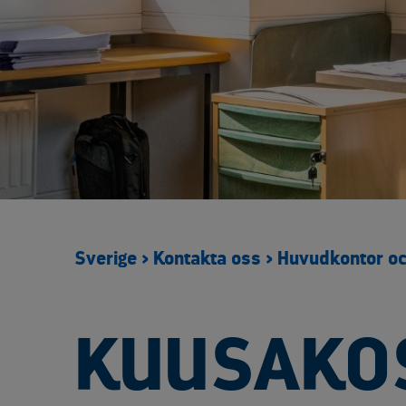
Umeå
Vetlanda
Kontaktformulär
Sverige
>
Kontakta oss
>
Huvudkontor oc
KUUSAKOS