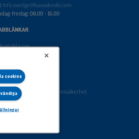
l:
info.sverige@kuusakoski.com
dag-fredag: 08.00 - 16.00
ABBLÄNKAR
Kontakta oss
Våra tjänster
Jobba hos oss
la cookies
Kundportal - e-service
Dataskydd och informationssäkerhet
dvändiga
ällningar