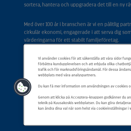
sortera, hantera och uppgradera det till en ny rå
Med över 100 år i branschen är vi en pålitlig par
cirkulär ekonomi, engagerade i att serva dig so
värderingarna för ett stabilt familjeföretag.
Vi använder cookies för att säkerställa att våra sidor funge
Vi är din kompletta återvinnare helt enkelt.
förbättra kundupplevelsen och att erbjuda olika chatbottj
trafik och för marknadsföringsändamål. För dessa ändamå
webbplats med våra analyspartners.
Du kan få mer information om användningen av cookies o
Genom att klicka på Acceptera-knappen godkänner du a
teknik på Kuusakoskis webbplatser. Du kan göra detaljerad
kan ändra dina val när som helst via cookieinställningar 