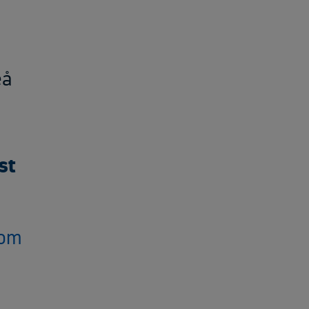
eå
st
com