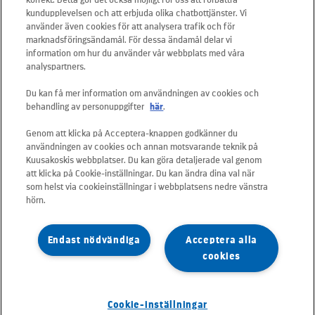
Telefon: +46 20 566 566
kundupplevelsen och att erbjuda olika chatbottjänster. Vi
använder även cookies för att analysera trafik och för
Mail:
info.sverige@kuusakoski.com
marknadsföringsändamål. För dessa ändamål delar vi
Måndag-fredag: 08.00 - 16.00
information om hur du använder vår webbplats med våra
analyspartners.
SNABBLÄNKAR
Du kan få mer information om användningen av cookies och
behandling av personuppgifter
här
.
Kontakta oss
Genom att klicka på Acceptera-knappen godkänner du
användningen av cookies och annan motsvarande teknik på
Våra tjänster
Kuusakoskis webbplatser. Du kan göra detaljerade val genom
att klicka på Cookie-inställningar. Du kan ändra dina val när
Jobba hos oss
som helst via cookieinställningar i webbplatsens nedre vänstra
hörn.
Kundportal - e-service
Dataskydd och informationssäkerhet
Endast nödvändiga
Acceptera alla
cookies
Cookie-inställningar