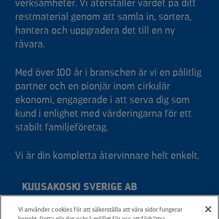
verksamheter. Vi återställer värdet på ditt
restmaterial genom att samla in, sortera,
hantera och uppgradera det till en ny
råvara.
Med över 100 år i branschen är vi en pålitlig
partner och en pionjär inom cirkulär
ekonomi, engagerade i att serva dig som
kund i enlighet med värderingarna för ett
stabilt familjeföretag.
Vi är din kompletta återvinnare helt enkelt.
KUUSAKOSKI SVERIGE AB
Vi använder cookies för att säkerställa att våra sidor fungerar
Adress: Svedjevägen 6, 931 36 Skellefteå
korrekt. Detta gör det också möjligt för oss att förbättra