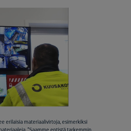
 erilaisia materiaalivirtoja, esimerkiksi
materiaaleja. ”Saamme entistä tarkemmin