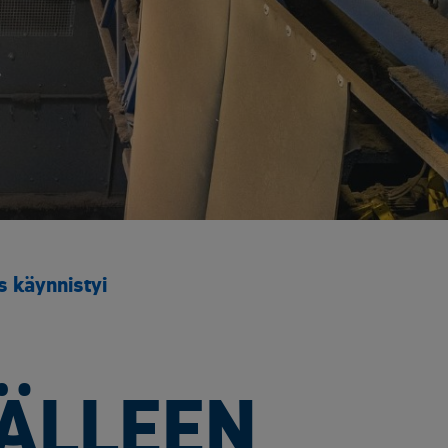
ö ja energia
jen kierrätys
stijätteen käsittely ja loppusijoitus
troniikan tietoturvaratkaisut
eleiden kierrätys
ästettyjen pylväiden kierrätys
lien käsittely ja kierrätys raaka-aineiksi
tajien käsittely ja kierrätys
nnus- ja purkujätteen hyödyntäminen
os käynnistyi
tuneen maaperän käsittely
Kaasueristeisten laitteiden ja kojeiden kierrätys
öinen siirtoasiakirjapalvelu
ivoimaloiden kierrätys
JÄLLEEN