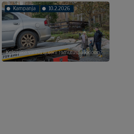
Kampanja
10.2.2026
Kelpaako vanha autoni romutuspalkkioon?