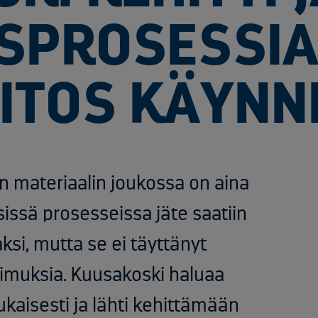
SPROSESSIA
AITOS KÄYNN
 materiaalin joukossa on aina
sissä prosesseissa jäte saatiin
ksi, mutta se ei täyttänyt
timuksia. Kuusakoski haluaa
aisesti ja lähti kehittämään