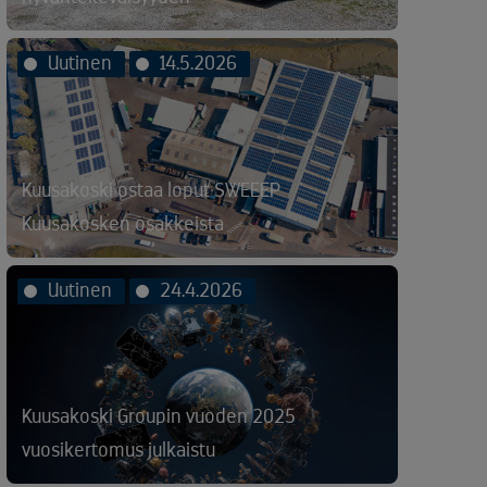
Uutinen
14.5.2026
Kuusakoski ostaa loput SWEEEP
Kuusakosken osakkeista
Uutinen
24.4.2026
Kuusakoski Groupin vuoden 2025
vuosikertomus julkaistu