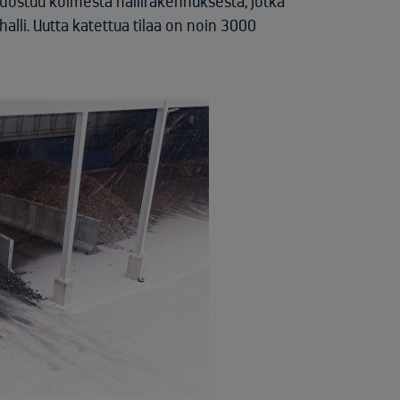
muodostuu kolmesta hallirakennuksesta, jotka
alli. Uutta katettua tilaa on noin 3000