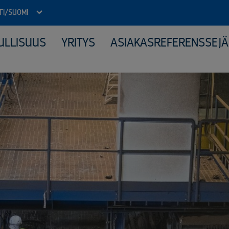
FI/SUOMI
ULLISUUS
YRITYS
ASIAKASREFERENSSEJÄ
Julkinen sektori
Kone
Arkistojen tyhjennys ja tietoturvatuhous
Elek
Autokierrätyspalvelut kunnille
Katt
ICT-laitteiden tietoturvallinen uusiokäyttö​
Kerä
Kiinteähintaiset tuhous- ja kierrätyspaketit
Mate
Komposiitin kierrätys
Moni
Monipuolinen yhteistyö kunnallisten jäteyhtiöiden kanssa
Peru
Purkuprojektit
Räät
Räätälöity viranomaisyhteistyö
Sähk
Sähköinen siirtoasiakirjapalvelu
Tuot
Valvotut tietoturvatuhoukset
Virkapukujen ja työvaatteiden tietoturvallinen kierrätys