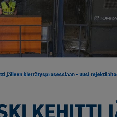
Yliopistot ja tutkimuspalvelut​
Rakentaminen ja infrastruktuuri
Sähk
Arkaluontoisten dokumenttien tuhous
Akku
Elektroniikan tietoturvaratkaisut
Asbe
Luotettavat kuljetuskumppanit
Elek
Muut käsittelypalvelut
Kaap
Rakennusjätteen vastaanotto
Kyll
Raportointi
Metal
Räätälöity opastus
Muun
Sähköinen siirtoasiakirjapalvelu
Rake
ti jälleen kierrätysprosessiaan - uusi rejektilait
Saas
SF6 
Sähk
Tuul
KI KEHITTI 