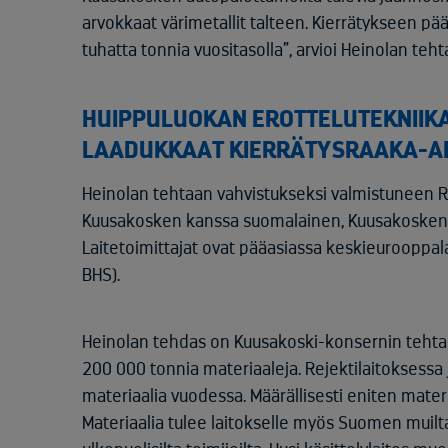
arvokkaat värimetallit talteen. Kierrätykseen pä
tuhatta tonnia vuositasolla”, arvioi Heinolan teh
HUIPPULUOKAN EROTTELUTEKNIIK
LAADUKKAAT KIERRÄTYSRAAKA-A
Heinolan tehtaan vahvistukseksi valmistuneen R
Kuusakosken kanssa suomalainen, Kuusakoske
Laitetoimittajat ovat pääasiassa keskieurooppala
BHS).
Heinolan tehdas on Kuusakoski-konsernin tehtaist
200 000 tonnia materiaaleja. Rejektilaitoksessa
materiaalia vuodessa. Määrällisesti eniten mate
Materiaalia tulee laitokselle myös Suomen muil