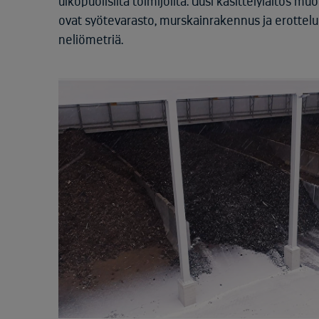
ulkopuolisilta toimijoilta. Uusi käsittelylaitos 
ovat syötevarasto, murskainrakennus ja erotteluh
neliömetriä.