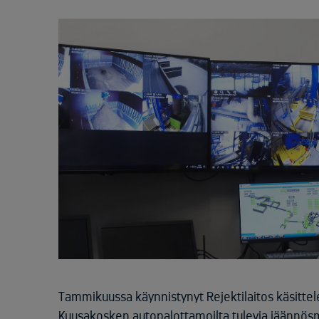
Tammikuussa käynnistynyt Rejektilaitos käsittelee
Kuusakosken autopalottamoilta tulevia jäännös