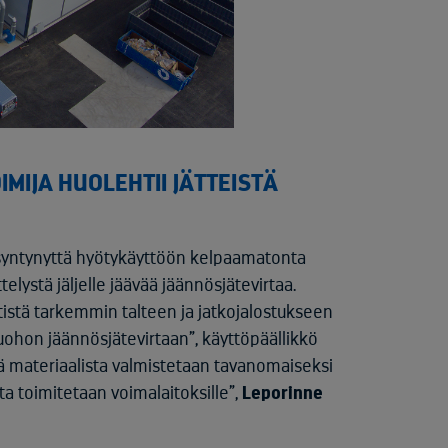
MIJA HUOLEHTII JÄTTEISTÄ
sa syntynyttä hyötykäyttöön kelpaamatonta
elystä jäljelle jäävää jäännösjätevirtaa.
istä tarkemmin talteen ja jatkojalostukseen
uohon jäännösjätevirtaan”, käyttöpäällikkö
stä materiaalista valmistetaan tavanomaiseksi
ota toimitetaan voimalaitoksille”,
Leporinne