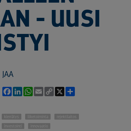
AN - UUSI
ISTYI
JAA
Facebook
LinkedIn
WhatsApp
Email
Copy
X
Share
Link
kierrätys
liiketoiminta
rejektilaitos
investointi
innovaatio