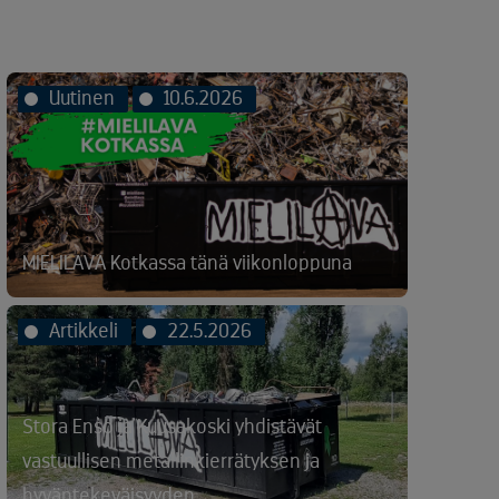
Uutinen
10.6.2026
MIELILAVA Kotkassa tänä viikonloppuna
Artikkeli
22.5.2026
Stora Enso ja Kuusakoski yhdistävät
vastuullisen metallinkierrätyksen ja
hyväntekeväisyyden