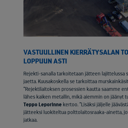
VASTUULLINEN KIERRÄTYSALAN TOI
LOPPUUN ASTI
Rejekti-sanalla tarkoitetaan jätteen lajittelus
jaetta. Kuusakoskella se tarkoittaa murskainkäsitt
”Rejektilaitoksen prosessien kautta saamme ent
lähes kaiken metallin, mikä aiemmin on jäänyt t
Teppo Leporinne
kertoo. ”Lisäksi jäljelle jäävä
jätteeksi luokiteltua polttolaitosraaka-ainetta, j
jatkaa.