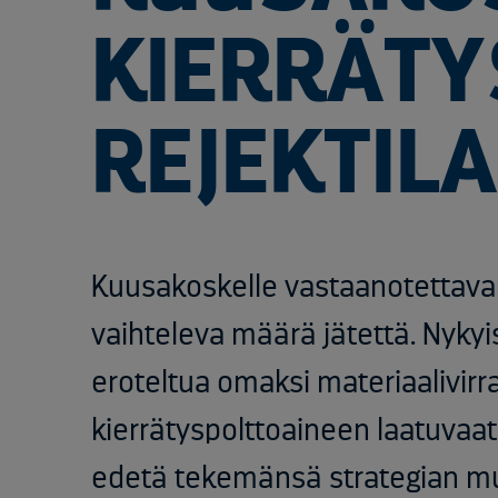
KIERRÄTY
REJEKTIL
Kuusakoskelle vastaanotettavan
vaihteleva määrä jätettä. Nykyi
eroteltua omaksi materiaalivirra
kierrätyspolttoaineen laatuvaa
edetä tekemänsä strategian muk