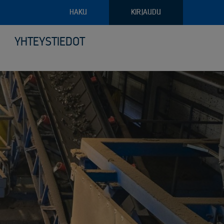
HAKU
KIRJAUDU
YHTEYSTIEDOT
pajateollisuus
troniikan tietoturvalliset kierrätysratkaisut
ava raportointi
ilyvälineistö
riaalien ja arkaluontoisten dokumenttien turvatuhous
puoliset noudon tilausvaihtoehdot
sjätehuollon palvelut
älöity palvelu logistiikassa ja keräilyssä
öinen siirtoasiakirjapalvelu
anto- ja kunnossapitoromun kierrätys