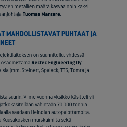
ätyvien metallien määrä kasvaa noin kaksi
taanjohtaja
Tuomas Mantere
.
AT MAHDOLLISTAVAT PUHTAAT JA
INEET
ejektilaitoksen on suunnitellut yhdessä
n osaomistama
Rectec Engineering Oy
.
isia (mm. Steinert, Spaleck, TTS, Tomra ja
a suurin. Viime vuonna yksikkö käsitteli yli
 jatkokäsitellään vähintään 70 000 tonnia
riaalia saadaan Heinolan autopalottamolta.
ta Kuusakosken murskaimilta sekä