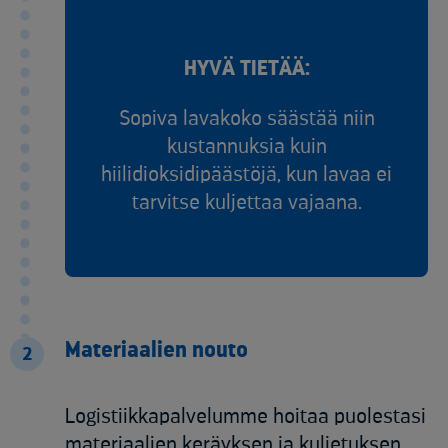
HYVÄ TIETÄÄ:
Sopiva lavakoko säästää niin
kustannuksia kuin
hiilidioksidipäästöjä, kun lavaa ei
tarvitse kuljettaa vajaana.
Materiaalien nouto
2
Logistiikkapalvelumme hoitaa puolestasi
materiaalien keräyksen ja kuljetuksen