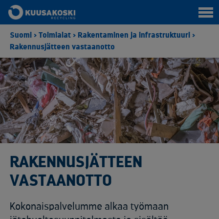
Suomi
>
Toimialat
>
Rakentaminen ja infrastruktuuri
>
Rakennusjätteen vastaanotto
RAKENNUSJÄTTEEN
VASTAANOTTO
Kokonaispalvelumme alkaa työmaan