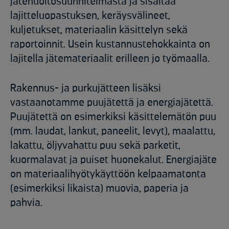
jätehuoltosuunnitelmasta ja sisältää
lajitteluopastuksen, keräysvälineet,
kuljetukset, materiaalin käsittelyn sekä
raportoinnit. Usein kustannustehokkainta on
lajitella jätemateriaalit erilleen jo työmaalla.​
Rakennus- ja purkujätteen lisäksi
vastaanotamme puujätettä ja energiajätettä.
Puujätettä on esimerkiksi käsittelemätön puu
(mm. laudat, lankut, paneelit, levyt), maalattu,
lakattu, öljyvahattu puu sekä parketit,
kuormalavat ja puiset huonekalut. Energiajäte
on materiaalihyötykäyttöön kelpaamatonta
(esimerkiksi likaista) muovia, paperia ja
pahvia.​