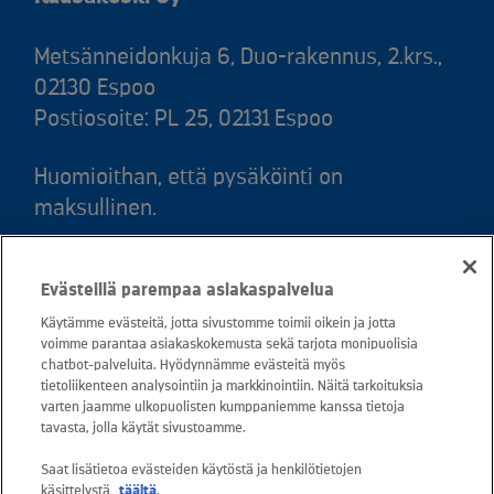
Metsänneidonkuja 6, Duo-rakennus, 2.krs.,
02130 Espoo
Postiosoite: PL 25, 02131 Espoo
Huomioithan, että pysäköinti on
maksullinen.
Puh. 020 781 781 (puhelun hinta 8,35
Evästeillä parempaa asiakaspalvelua
snt/puhelu + 16,69 snt/min)
Käytämme evästeitä, jotta sivustomme toimii oikein ja jotta
voimme parantaa asiakaskokemusta sekä tarjota monipuolisia
Asiakaspalvelu: 0800 30880
chatbot-palveluita. Hyödynnämme evästeitä myös
avoinna arkisin ma - pe klo 8-16
tietoliikenteen analysointiin ja markkinointiin. Näitä tarkoituksia
varten jaamme ulkopuolisten kumppaniemme kanssa tietoja
sähköposti:
tavasta, jolla käytät sivustoamme.
asiakaspalvelu@kuusakoski.com
Saat lisätietoa evästeiden käytöstä ja henkilötietojen
käsittelystä
täältä
.