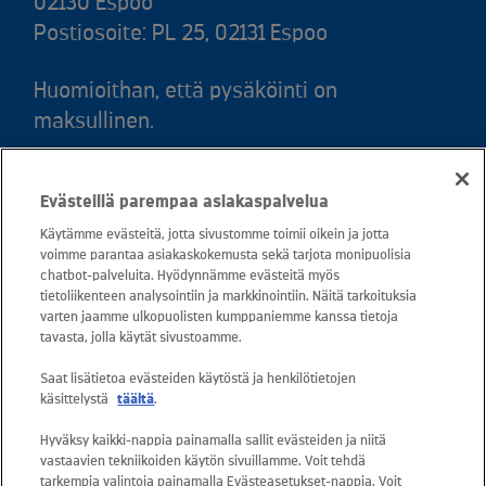
02130 Espoo
Postiosoite: PL 25, 02131 Espoo
Huomioithan, että pysäköinti on
maksullinen.
Puh. 020 781 781 (puhelun hinta 8,35
Evästeillä parempaa asiakaspalvelua
snt/puhelu + 16,69 snt/min)
Käytämme evästeitä, jotta sivustomme toimii oikein ja jotta
voimme parantaa asiakaskokemusta sekä tarjota monipuolisia
Asiakaspalvelu: 0800 30880
chatbot-palveluita. Hyödynnämme evästeitä myös
avoinna arkisin ma - pe klo 8-16
tietoliikenteen analysointiin ja markkinointiin. Näitä tarkoituksia
varten jaamme ulkopuolisten kumppaniemme kanssa tietoja
sähköposti:
tavasta, jolla käytät sivustoamme.
asiakaspalvelu@kuusakoski.com
Saat lisätietoa evästeiden käytöstä ja henkilötietojen
käsittelystä
täältä
.
Kaikki sähköpostiosoitteet ovat muotoa
Hyväksy kaikki-nappia painamalla sallit evästeiden ja niitä
etunimi.sukunimi@kuusakoski.com, ellei
vastaavien tekniikoiden käytön sivuillamme. Voit tehdä
yhteystiedoissa toisin mainita.
tarkempia valintoja painamalla Evästeasetukset-nappia. Voit