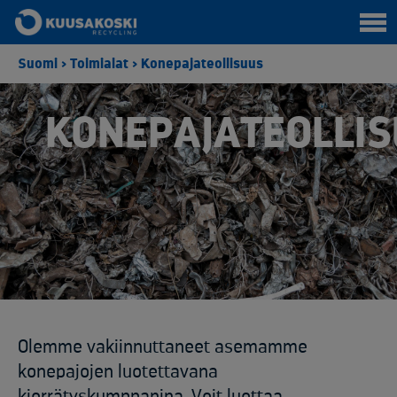
Suomi
>
Toimialat
>
Konepajateollisuus
KONEPAJATEOLLI
Olemme vakiinnuttaneet asemamme
konepajojen luotettavana
kierrätyskumppanina. Voit luottaa