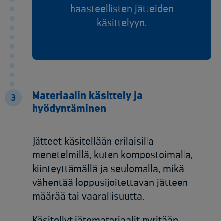
haasteellisten jätteiden
käsittelyyn.​
Materiaalin käsittely ja
3
hyödyntäminen​
Jätteet käsitellään erilaisilla
menetelmillä, kuten kompostoimalla,
kiinteyttämällä ja seulomalla, mikä
vähentää loppusijoitettavan jätteen
määrää tai vaarallisuutta. ​
Käsitellyt jätemateriaalit pyritään