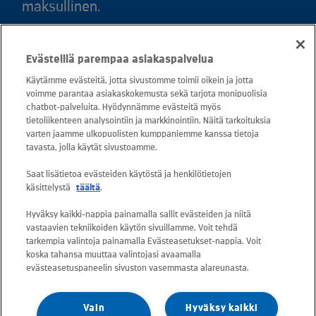
maksullinen.
Puh. 020 781 781 (puhelun hinta 8,35
Evästeillä parempaa asiakaspalvelua
snt/puhelu + 16,69 snt/min)
Käytämme evästeitä, jotta sivustomme toimii oikein ja jotta
voimme parantaa asiakaskokemusta sekä tarjota monipuolisia
Asiakaspalvelu: 0800 30880
chatbot-palveluita. Hyödynnämme evästeitä myös
avoinna arkisin ma - pe klo 8-16
tietoliikenteen analysointiin ja markkinointiin. Näitä tarkoituksia
varten jaamme ulkopuolisten kumppaniemme kanssa tietoja
sähköposti:
tavasta, jolla käytät sivustoamme.
asiakaspalvelu@kuusakoski.com
Saat lisätietoa evästeiden käytöstä ja henkilötietojen
käsittelystä
täältä
.
Kaikki sähköpostiosoitteet ovat muotoa
Hyväksy kaikki-nappia painamalla sallit evästeiden ja niitä
etunimi.sukunimi@kuusakoski.com, ellei
vastaavien tekniikoiden käytön sivuillamme. Voit tehdä
yhteystiedoissa toisin mainita.
tarkempia valintoja painamalla Evästeasetukset-nappia. Voit
koska tahansa muuttaa valintojasi avaamalla
evästeasetuspaneelin sivuston vasemmasta alareunasta.
Tietosuoja Kuusakoskella
Vain
Hyväksy kaikki