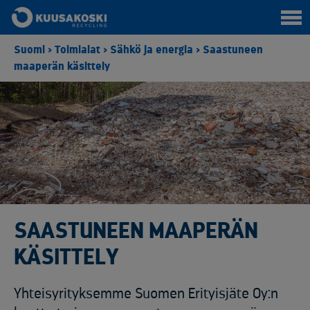
Suomi
>
Toimialat
>
Sähkö ja energia
>
Saastuneen
maaperän käsittely
SAASTUNEEN MAAPERÄN
KÄSITTELY
Yhteisyrityksemme Suomen Erityisjäte Oy:n