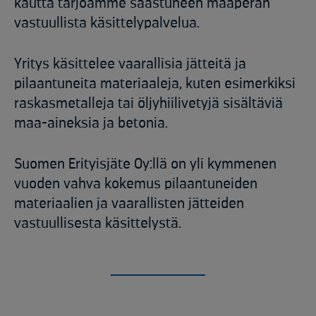
kautta tarjoamme saastuneen maaperän
vastuullista käsittelypalvelua.​
Yritys käsittelee vaarallisia jätteitä ja
pilaantuneita materiaaleja, kuten esimerkiksi
raskasmetalleja tai öljyhiilivetyjä sisältäviä
maa-aineksia ja betonia.​
Suomen Erityisjäte Oy:llä on yli kymmenen
vuoden vahva kokemus pilaantuneiden
materiaalien ja vaarallisten jätteiden
vastuullisesta käsittelystä.