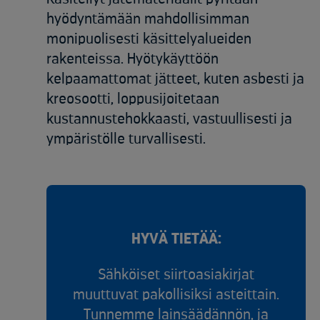
hyödyntämään mahdollisimman
monipuolisesti käsittelyalueiden
rakenteissa. Hyötykäyttöön
kelpaamattomat jätteet, kuten asbesti ja
kreosootti, loppusijoitetaan
kustannustehokkaasti, vastuullisesti ja
ympäristölle turvallisesti.
HYVÄ TIETÄÄ:
Sähköiset siirtoasiakirjat
muuttuvat pakollisiksi asteittain.
Tunnemme lainsäädännön, ja