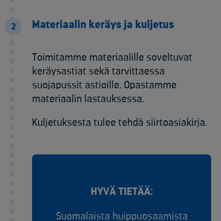
Materiaalin keräys ja kuljetus
2
Toimitamme materiaalille soveltuvat
keräysastiat sekä tarvittaessa
suojapussit astioille. Opastamme
materiaalin lastauksessa. ​
Kuljetuksesta tulee tehdä siirtoasiakirja.​
HYVÄ TIETÄÄ:
Suomalaista huippuosaamista