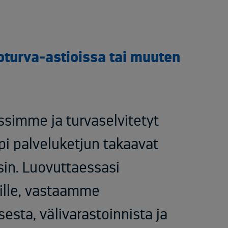
oturva-astioissa tai muuten
simme ja turvaselvitetyt
äpi palveluketjun takaavat
sin. Luovuttaessasi
ille, vastaamme
ksesta, välivarastoinnista ja