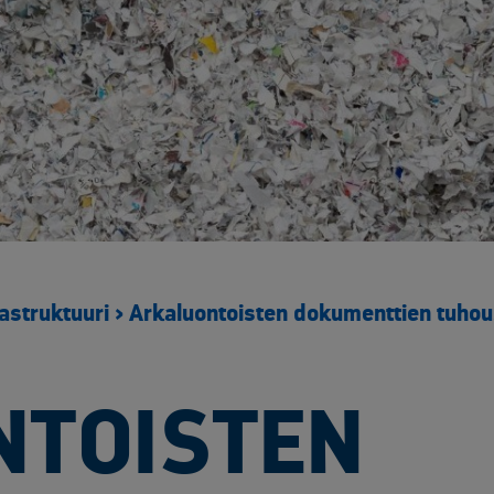
Yliopistot ja tutkimuspalvelut​
Rakentaminen ja infrastruktuuri
Sähk
Arkaluontoisten dokumenttien tuhous
Akku
Elektroniikan tietoturvaratkaisut
Asbe
Luotettavat kuljetuskumppanit
Elek
Muut käsittelypalvelut
Kaap
Rakennusjätteen vastaanotto
Kyll
Raportointi
Metal
Räätälöity opastus
Muun
Sähköinen siirtoasiakirjapalvelu
Rake
astruktuuri
>
Arkaluontoisten dokumenttien tuho
Saas
SF6 
Sähk
NTOISTEN
Tuul