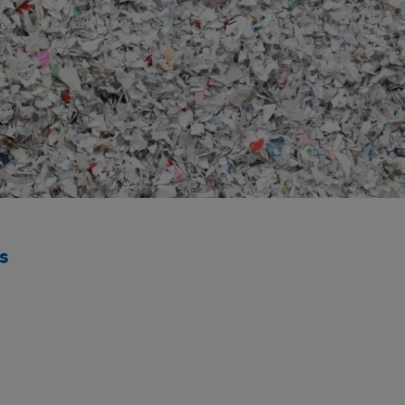
ö ja energia
jen kierrätys
stijätteen käsittely ja loppusijoitus
troniikan tietoturvaratkaisut
eleiden kierrätys
ästettyjen pylväiden kierrätys
lien käsittely ja kierrätys raaka-aineiksi
tajien käsittely ja kierrätys
nnus- ja purkujätteen hyödyntäminen
us
tuneen maaperän käsittely
Kaasueristeisten laitteiden ja kojeiden kierrätys
öinen siirtoasiakirjapalvelu
ivoimaloiden kierrätys