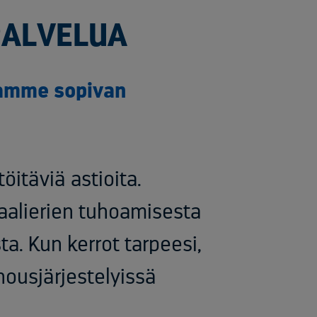
PALVELUA
itamme sopivan
öitäviä astioita.
aalierien tuhoamisesta
a. Kun kerrot tarpeesi,
ousjärjestelyissä