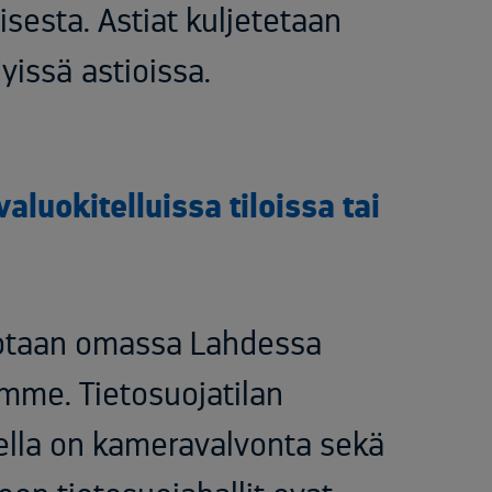
esta. Astiat kuljetetaan
dyissä astioissa.
valuokitelluissa tiloissa tai
hotaan omassa Lahdessa
amme. Tietosuojatilan
eella on kameravalvonta sekä