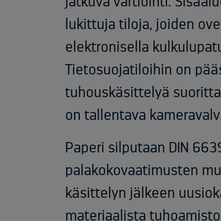
jatkuva vartiointi. Sisäal
lukittuja tiloja, joiden ov
elektronisella kulkulupat
Tietosuojatiloihin on pää
tuhouskäsittelyä suorittav
on tallentava kameravalvon
Paperi silputaan DIN 663
palakokovaatimusten muk
käsittelyn jälkeen uusio
materiaalista tuhoamisto