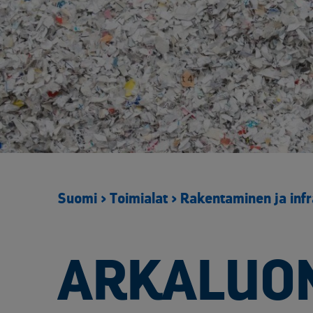
Metsäteollisuus
Elektroniikan kiinteähintaiset kierrätysratkaisut
Huoltoseisokkien räätälöidyt kierrätyspalvelut​
Kierrätysalueen kameravalvonta
Kierrätyskonsultointi
Lavat ja logistiikka
Materiaalien ja arkaluontoisten dokumenttien turvatuhous
Purku- ja tyhjennyspalvelut​
Raportointi ja seuranta
Suomi
>
Toimialat
>
Rakentaminen ja infr
Saastuneen maaperän käsittely
Suurien muuntajien käsittely
Sähköinen siirtoasiakirjapalvelu
ARKALUO
Tuotannon ja kunnossapidon metalliromun kierrätys