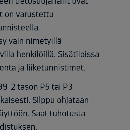
ueen tietosuojahallit ovat
et on varustettu
unnisteella.
sy vain nimetyillä
illa henkilöillä. Sisätiloissa
ta ja liiketunnistimet. ​
99-2 tason P5 tai P3
aisesti. Silppu ohjataan
käyttöön. Saat tuhotusta
distuksen.​