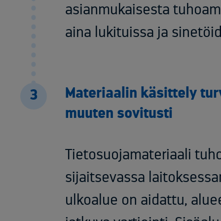
asianmukaisesta tuhoamis
aina lukituissa ja sinetöi
Materiaalin käsittely tur
3
muuten sovitusti
Tietosuojamateriaali tu
sijaitsevassa laitoksess
ulkoalue on aidattu, alu