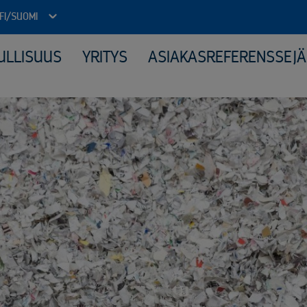
FI/SUOMI
ULLISUUS
YRITYS
ASIAKASREFERENSSEJÄ
Julkinen sektori
Kone
Arkistojen tyhjennys ja tietoturvatuhous
Elek
Autokierrätyspalvelut kunnille
Katt
ICT-laitteiden tietoturvallinen uusiokäyttö​
Kerä
Kiinteähintaiset tuhous- ja kierrätyspaketit
Mate
Komposiitin kierrätys
Moni
Monipuolinen yhteistyö kunnallisten jäteyhtiöiden kanssa
Peru
Purkuprojektit
Räät
Räätälöity viranomaisyhteistyö
Sähk
Sähköinen siirtoasiakirjapalvelu
Tuot
Valvotut tietoturvatuhoukset
Virkapukujen ja työvaatteiden tietoturvallinen kierrätys