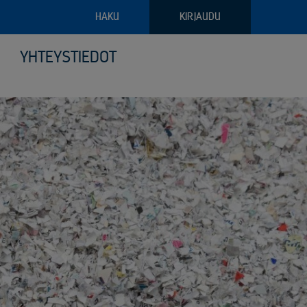
HAKU
KIRJAUDU
YHTEYSTIEDOT
pajateollisuus
troniikan tietoturvalliset kierrätysratkaisut
ava raportointi
ilyvälineistö
riaalien ja arkaluontoisten dokumenttien turvatuhous
puoliset noudon tilausvaihtoehdot
sjätehuollon palvelut
älöity palvelu logistiikassa ja keräilyssä
öinen siirtoasiakirjapalvelu
anto- ja kunnossapitoromun kierrätys