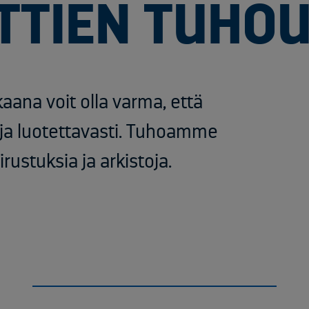
TIEN TUHO
ana voit olla varma, että
i ja luotettavasti. Tuhoamme
rustuksia ja arkistoja.