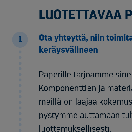
LUOTETTAVAA 
Ota yhteyttä, niin toim
1
keräysvälineen
Paperille tarjoamme sinet
Komponenttien ja materi
meillä on laajaa kokemust
pystymme auttamaan tuh
luottamuksellisesti.