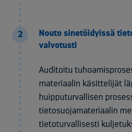
Nouto sinetöidyissä tiet
2
valvotusti
Auditoitu tuhoamisproses
materiaalin käsittelijät l
huipputurvallisen proses
tietosuojamateriaalin me
tietoturvallisesti kuljetu