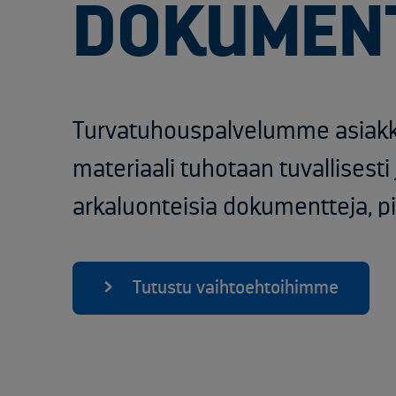
DOKUMENT
Turvatuhouspalvelumme asiakka
materiaali tuhotaan tuvallisest
arkaluonteisia dokumentteja, pii
Tutustu vaihtoehtoihimme