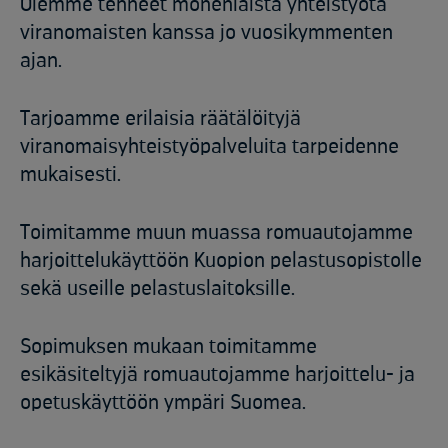
Olemme tehneet monenlaista yhteistyötä
viranomaisten kanssa jo vuosikymmenten
ajan.​
Tarjoamme erilaisia räätälöityjä
viranomaisyhteistyöpalveluita tarpeidenne
mukaisesti.​
Toimitamme muun muassa romuautojamme
harjoittelukäyttöön Kuopion pelastusopistolle
sekä useille pelastuslaitoksille.​
Sopimuksen mukaan toimitamme
esikäsiteltyjä romuautojamme harjoittelu- ja
opetuskäyttöön ympäri Suomea.​