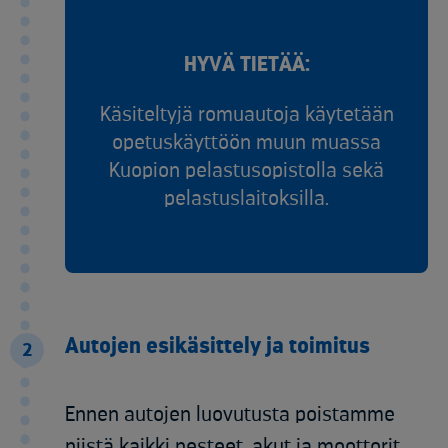
HYVÄ TIETÄÄ:
Käsiteltyjä romuautoja käytetään
opetuskäyttöön muun muassa
Kuopion pelastusopistolla sekä
pelastuslaitoksilla.
Autojen esikäsittely ja toimitus​
2
Ennen autojen luovutusta poistamme
niistä kaikki
nesteet, akut ja moottorit,