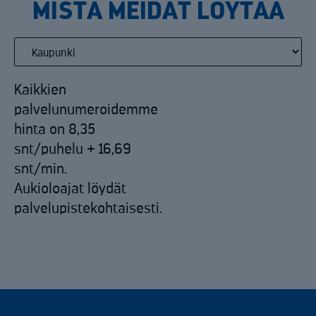
MISTÄ MEIDÄT LÖYTÄÄ
Kaikkien
palvelunumeroidemme
hinta on 8,35
snt/puhelu + 16,69
snt/min.
Aukioloajat löydät
palvelupistekohtaisesti.