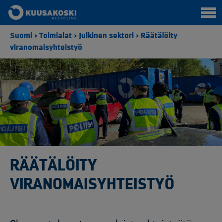
Suomi
>
Toimialat
>
Julkinen sektori
>
Räätälöity
viranomaisyhteistyö
RÄÄTÄLÖITY
VIRANOMAISYHTEISTYÖ