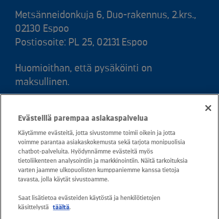
Metsänneidonkuja 6, Duo-rakennus, 2.krs.,
02130 Espoo
Postiosoite: PL 25, 02131 Espoo
Huomioithan, että pysäköinti on
maksullinen.
Puh. 020 781 781 (puhelun hinta 8,35
Evästeillä parempaa asiakaspalvelua
snt/puhelu + 16,69 snt/min)
Käytämme evästeitä, jotta sivustomme toimii oikein ja jotta
voimme parantaa asiakaskokemusta sekä tarjota monipuolisia
Asiakaspalvelu: 0800 30880
chatbot-palveluita. Hyödynnämme evästeitä myös
avoinna arkisin ma - pe klo 8-16
tietoliikenteen analysointiin ja markkinointiin. Näitä tarkoituksia
varten jaamme ulkopuolisten kumppaniemme kanssa tietoja
sähköposti:
tavasta, jolla käytät sivustoamme.
asiakaspalvelu@kuusakoski.com
Saat lisätietoa evästeiden käytöstä ja henkilötietojen
käsittelystä
täältä
.
Kaikki sähköpostiosoitteet ovat muotoa